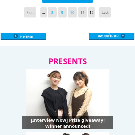
First
...
8
9
10
11
12
Last
PRESENTS
[Interview Now] Prize giveaway!
Winner announced!