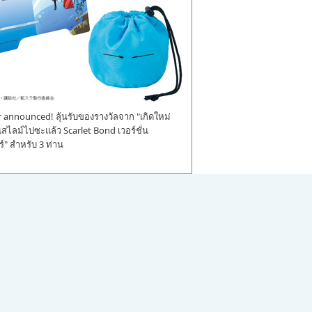
announced! ลุ้นรับของรางวัลจาก "เกิดใหม่
ป็นสไลม์ไปซะแล้ว Scarlet Bond เวอร์ชั่น
" สำหรับ 3 ท่าน