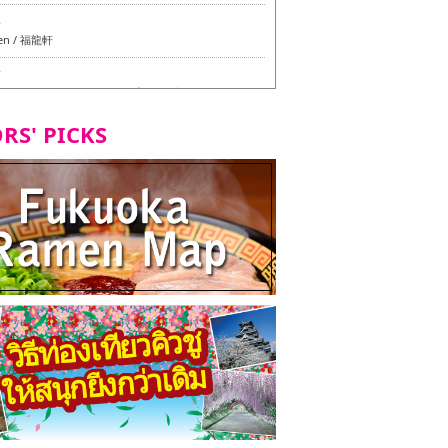
6
en / 福龍軒
7
azu สาขาหลักฮากาตะ - ทัวร์ชิมเมนูวีแกนและมังสวิรัติ
ุโอกะ -
RS' PICKS
7
ูวีแกนและมังสวิรัติในเมืองฟุกุโอกะ
2
d Daimyo - ทัวร์ชิมเมนูวีแกนและมังสวิรัติในเมืองฟุกุโอ
8
ken Orio Honsha Udon-ten / 東筑軒 折尾本社うどん店
7
hi Shokudo / 丸好食堂