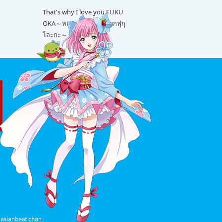
That's why I love you FUKU
OKA～หลายเรื่องน่ารักจากฟุกุ
โอะกะ～