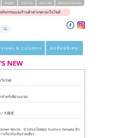
English
ภาษาไทย
tiéng Viêt
Bahasa Indonesia
นกิจกรรมและร้านค้าต่างๆตามเว็บไซต์
rviews & Columns
คอลัมน์พิเศษ
’S NEW
0
ว็บไซต์
7
สำหรับที่ผ่านมาค่ะ
6
a / 大國屋
6
amen World - นำเสนอโดยคุณ Yuichiro Yamada นัก
าวเกี่ยวกับเส้นก๋วยเตี๋ยว -