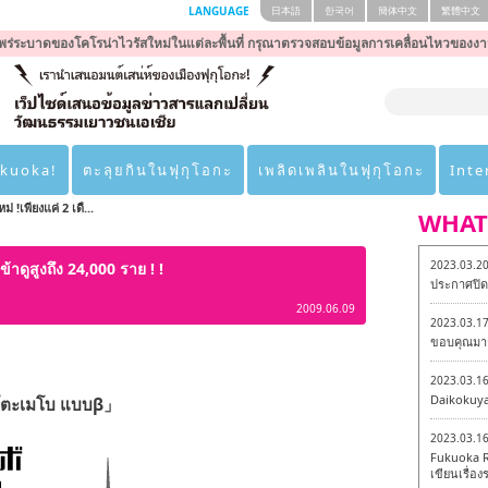
LANGUAGE
日本語
한국어
簡体中文
繁體中文
ร่ระบาดของโคโรน่าไวรัสใหม่ในแต่ละพื้นที่ กรุณาตรวจสอบข้อมูลการเคลื่อนไหวของงา
ukuoka!
ตะลุยกินในฟุกุโอกะ
เพลิดเพลินในฟุกุโอกะ
Inte
 !เพียงแค่ 2 เดื...
WHAT
2023.03.2
้าดูสูงถึง 24,000 ราย ! !
ประกาศปิดเ
2009.06.09
2023.03.1
ขอบคุณมาก
2023.03.1
Daikokuy
โตะเมโบ แบบβ」
2023.03.1
Fukuoka R
เขียนเรื่องร