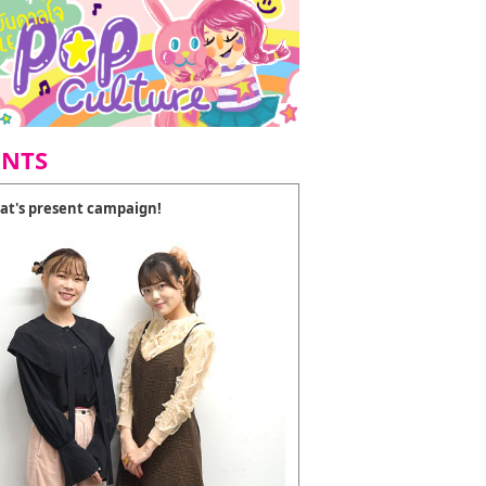
ENTS
at's present campaign!