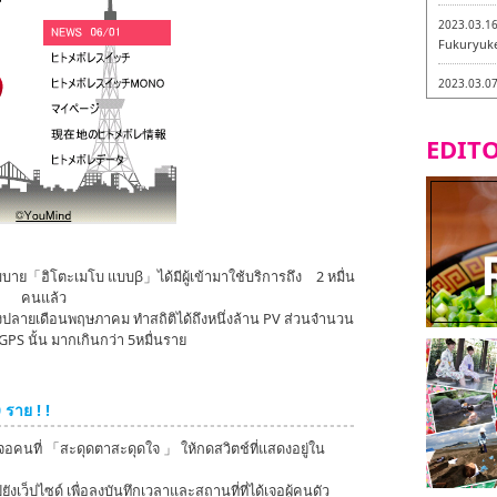
2023.03.1
Fukuryuk
2023.03.0
Isogiyokar
ในเมืองฟุก
EDITO
2023.03.0
ทัวร์ชิมเมน
2023.03.0
little stan
กะ -
รโมบาย「ฮิโตะเมโบ แบบβ」ได้มีผู้เข้ามาใช้บริการถึง 2 หมื่น
2023.02.2
คนแล้ว
Tochiku
ปลายเดือนพฤษภาคม ทำสถิติได้ถึงหนึ่งล้าน PV ส่วนจำนวน
S นั้น มากเกินกว่า 5หมื่นราย
2023.02.2
Maruyos
 ราย ! !
เจอคนที่ 「สะดุดตาสะดุดใจ 」 ให้กดสวิตช์ที่แสดงอยู่ใน
เว็ปไซด์ เพื่อลงบันทึกเวลาและสถานที่ที่ได้เจอผู้คนดัว