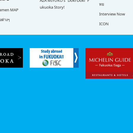
AZA MIYUKO's "Doki-Doki" F
ทย
ukuoka Story!
Ramen MAP
Interview Now
ต่างๆ
ICON