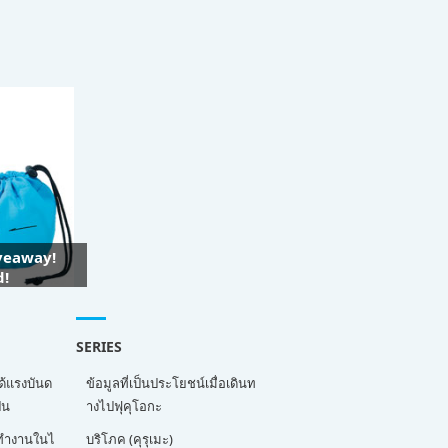
iveaway!
d!
SERIES
ด้แรงบันด
ข้อมูลที่เป็นประโยชน์เมื่อเดินท
่น
างไปฟุคุโอกะ
ี่ทำงานในไ
บริโภค (คุรุเมะ)