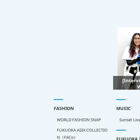
[Interv
W
FASHION
MUSIC
WORLD FASHION SNAP
Sunset Liv
FUKUOKA ASIA COLLECTIO
N（FACo）
FUKUOKA 