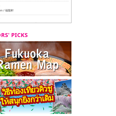
6
en / 福龍軒
7
azu สาขาหลักฮากาตะ - ทัวร์ชิมเมนูวีแกนและมังสวิรัติ
ุโอกะ -
RS' PICKS
7
ูวีแกนและมังสวิรัติในเมืองฟุกุโอกะ
2
d Daimyo - ทัวร์ชิมเมนูวีแกนและมังสวิรัติในเมืองฟุกุโอ
8
ken Orio Honsha Udon-ten / 東筑軒 折尾本社うどん店
7
hi Shokudo / 丸好食堂