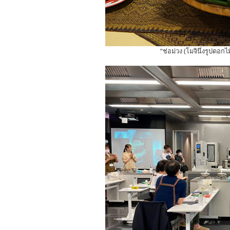
“ช่อม่วง (โมจินึ่งรูปดอก