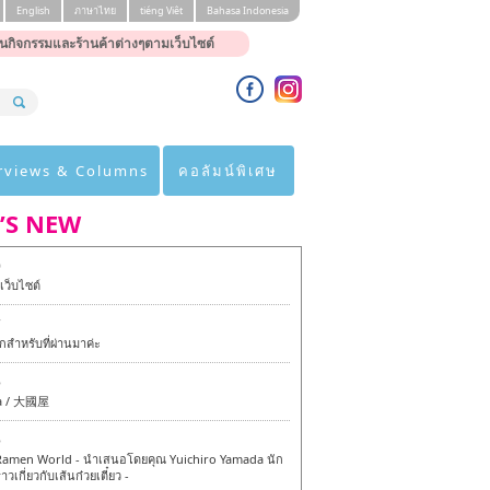
English
ภาษาไทย
tiéng Viêt
Bahasa Indonesia
นกิจกรรมและร้านค้าต่างๆตามเว็บไซต์
rviews & Columns
คอลัมน์พิเศษ
’S NEW
0
ว็บไซต์
7
สำหรับที่ผ่านมาค่ะ
6
a / 大國屋
6
amen World - นำเสนอโดยคุณ Yuichiro Yamada นัก
าวเกี่ยวกับเส้นก๋วยเตี๋ยว -