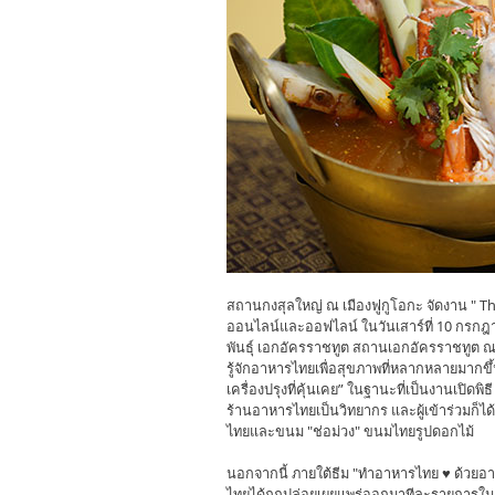
สถานกงสุลใหญ่ ณ เมืองฟูกูโอกะ จัดงาน " Tha
ออนไลน์และออฟไลน์ ในวันเสาร์ที่ 10 กรกฎา
พันธุ์ เอกอัครราชทูต สถานเอกอัครราชทูต ณ ก
รู้จักอาหารไทยเพื่อสุขภาพที่หลากหลายมากขึ
เครื่องปรุงที่คุ้นเคย” ในฐานะที่เป็นงานเปิ
ร้านอาหารไทยเป็นวิทยากร และผู้เข้าร่วมก็ได้
ไทยและขนม "ช่อม่วง" ขนมไทยรูปดอกไม้
นอกจากนี้ ภายใต้ธีม "ทำอาหารไทย ♥ ด้วยอา
ไทยได้ถูกปล่อยเผยแพร่ออกมาทีละรายการในช่