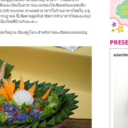
คลิปและเปิดเป็นสาธารณะบนช่องโซเชียลพร้อมแฮชแท็ก
รับ Gift Voucher ส่วนลดค่าอาหารในร้านอาหารไทยใน จ.ฟู
่ 31 กรกฎาคม นี้) ติดตามดูคลิปสาธิตการทำอาหารไทยและสนุก
มืองไทยที่บ้านกันนะคะ♪
ุลใหญ่ ณ เมืองฟูกูโอกะสำหรับรายละเอียดของแคมเปญ
PRES
asianbe