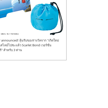
announced! ลุ้นรับของรางวัลจาก "เกิดใหม่
ป็นสไลม์ไปซะแล้ว Scarlet Bond เวอร์ชั่น
" สำหรับ 3 ท่าน