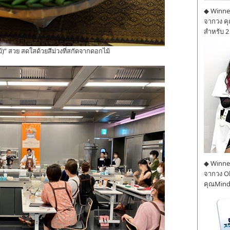
◆ Winner
จากวง ค
สำหรับ 2
ไม้)” สวย สดใสด้วยสีม่วงที่สกัดจากดอกไม้
◆ Winner
จากวง O
คุณMind