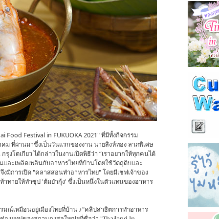
i Food Festival in FUKUOKA 2021" ที่มีทั้งกิจกรรม
คม ที่ผ่านมาซึ่งเป็นวันแรกของงาน นายสิงห์ทอง ลาภพิเศษ
รุงโตเกียว ได้กล่าวในงานเปิดพิธีว่า “เราอยากให้ทุกคนได้
้นและเพลิดเพลินกับอาหารไทยที่บ้านโดยใช้วัตถุดิบและ
ดพิธี จึงมีการเปิด "คลาสสอนทำอาหารไทย" โดยมีเชฟเจ้าของ
ท้าทายให้ทำซุป 'ต้มยำกุ้ง' ซึ่งเป็นหนึ่งในตัวแทนของอาหาร
รมณ์เหมือนอยู่เมืองไทยที่บ้าน ♪"คลิปสาธิตการทำอาหาร
องยูทูปของสถานกงสุลใหญ่ฯที่ชื่อว่า "Thailand In