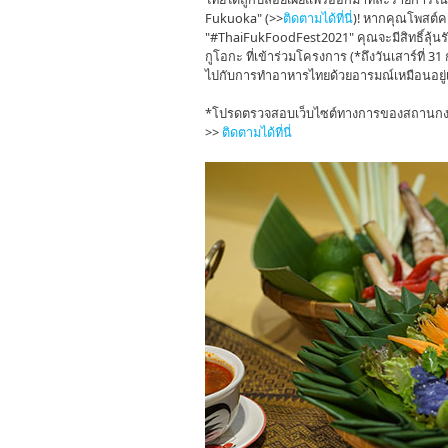
Fukuoka" (>>
ติดตามได้ที่นี่
)! หากคุณโพสต์
"#ThaiFukFoodFest2021" คุณจะมีสิทธิ์ลุ้น
กูโอกะ ที่เข้าร่วมโครงการ (*ถึงวันเสาร์ที
ไปกับการทำอาหารไทยด้วยอารมณ์เหมือนอยู่เ
*โปรดตรวจสอบเว็บไซต์ทางการของสถานกงส
>>
ติดตามได้ที่นี่