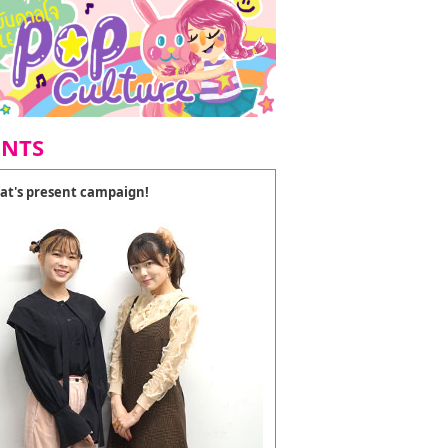
ENTS
at's present campaign!