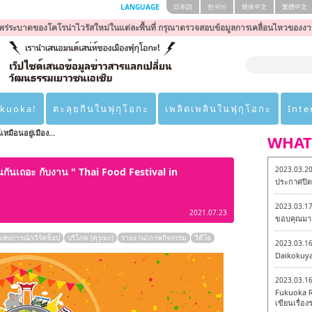
LANGUAGE
日本語
한국어
簡体中文
繁體中文
ร่ระบาดของโคโรน่าไวรัสใหม่ในแต่ละพื้นที่ กรุณาตรวจสอบข้อมูลการเคลื่อนไหวของงา
ukuoka!
ตะลุยกินในฟุกุโอกะ
เพลิดเพลินในฟุกุโอกะ
Inte
มือนอยู่เมือง...
WHAT
2023.03.2
านกันเถอะ กับงาน " Thai Food Festival in
ประกาศปิดเ
2023.03.1
2021.07.23
ขอบคุณมาก
ะสบการณ์/เวิร์คช็อป
บริโภค (คุรุเมะ)
รายงาน/ภาพกิจกรรม
วีดีโอ
2023.03.1
Daikokuy
2023.03.1
Fukuoka R
เขียนเรื่องร