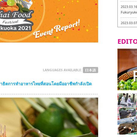
2023.03.1
Fukuryuk
2023.03.0
Isogiyokar
ในเมืองฟุก
EDITO
2023.03.0
ทัวร์ชิมเมน
2023.03.0
little stan
กะ -
LANGUAGES AVAILABLE:
2023.02.2
ิปสาธิตการทำอาหารไทยที่สอนโดยมืออาชีพกำลังเปิด
Tochiku
2023.02.2
Maruyos