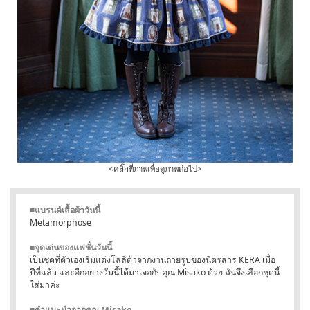
<คลิ๊กที่ภาพเพื่อดูภาพต่อไป>
■แบรนด์เสื้อผ้าวันนี้
Metamorphose
■จุดเด่นของแฟชั่นวันนี้
เป็นชุดที่ตัวเองเริ่มแต่งโลลิต้าจากงานถ่ายรูปของนิตรสาร KERA เมื่อ
ปีที่แล้ว และอีกอย่างวันนี้ได้มาเจอกับคุณ Misako ด้วย ฉันจึงเลือกชุดนี้
ใส่มาค่ะ
■คำแนะนำจากคุณ Misako