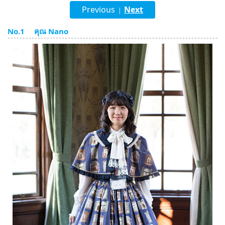
Previous
Next
|
English
No.1 คุณ Nano
ภาษาไทย
tiéng Viêt
Bahasa Indonesia