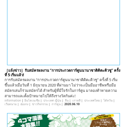
English
ภาษาไทย
tiéng Viêt
Bahasa Indonesia
［แจ้งข่าว］รับสมัครผลงาน “การประกวดการ์ตูนนานาชาติคิตะคิวชู” ครั้ง
ที่ 5 เริ่มแล้ว!
การรับสมัครผลงาน “การประกวดการ์ตูนนานาชาติคิตะคิวชู” ครั้งที่ 5 เริ่ม
ขึ้นแล้วเมื่อวันที่ 1 มิถุนายน 2020 ที่ผ่านมา ไม่ว่าจะเป็นมืออาชีพหรือมือ
สมัครเล่นก็ร่วมสมัครได้ สำหรับผู้ที่มีใจรักในการ์ตูน มาลองท้าทายความ
สามารถและตั้งเป้าหมายไปให้ถึงรางวัลกันค่ะ!
information
|
อินโดเนเชีย
｜
ประเทศ ญี่ปุ่น
｜
จีน
｜
เกาหลี
｜
ประเทศไทย
｜
ไต้หวัน
｜
เวียดนาม
｜
ฮ่องกง
｜
ข่าวกิจกรรม
｜
การ์ตูน
｜
2020.06.10