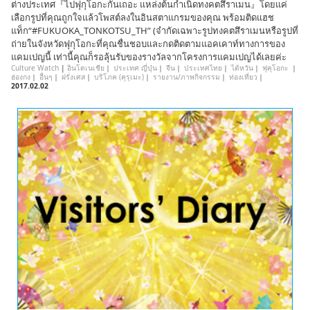
ต่างประเทศ『ไปฟุกุโอกะกันเถอะ แหล่งต้นกำเนิดทงคตสึราเมน』โดยแค่
เลือกรูปที่คุณถูกใจแล้วโพสต์ลงในอินสตาแกรมของคุณ พร้อมติดแฮช
แท็ก“#FUKUOKA_TONKOTSU_TH” (จำกัดเฉพาะรูปทงคตสึราเมนหรือรูปที่
ถ่ายในจังหวัดฟุกุโอกะที่คุณชื่นชอบและกดติดตามแอคเคาท์ทางการของ
แคมเปญนี้ เท่านี้คุณก็รอลุ้นรับของรางวัลจากโครงการแคมเปญได้เลยค่ะ
Culture Watch
|
อินโดเนเชีย
｜
ประเทศ ญี่ปุ่น
｜
จีน
｜
ประเทศไทย
｜
ไต้หวัน
｜
ฟุคุโอกะ
｜
ฮ่องกง
｜
อื่นๆ
｜
ฝรั่งเศส
｜
บริโภค (คุรุเมะ)
｜
รายงาน/ภาพกิจกรรม
｜
ท่องเที่ยว
｜
2017.02.02