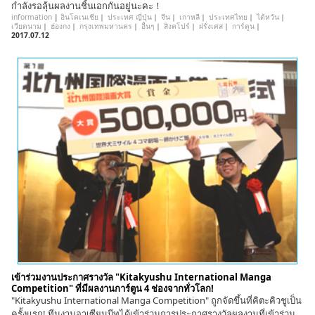
กำลังรอลุ้นผลงานชิ้นเอกกันอยู่นะคะ！
information
|
อินโดเนเชีย
｜
ประเทศ ญี่ปุ่น
｜
จีน
｜
เกาหลี
｜
ประเทศไทย
｜
ไต้หวัน
｜
เวียดนาม
｜
ฮ่องกง
｜
กรุงเทพมหานคร
｜
อื่นๆ
｜
สิงคโปร์
｜
ฝรั่งเศส
｜
การ์ตูน
｜
2017.07.12
เข้าร่วมงานประกาศรางวัล "Kitakyushu International Manga
Competition" ที่มีผลงานการ์ตูน 4 ช่องจากทั่วโลก!
"Kitakyushu International Manga Competition" ถูกจัดขึ้นที่คิตะคิวชูเป็น
ครั้งแรก! ทีมงานอาเซียนบีทได้เข้าร่วมการประกาศรางวัลผลงานที่เข้าร่วม