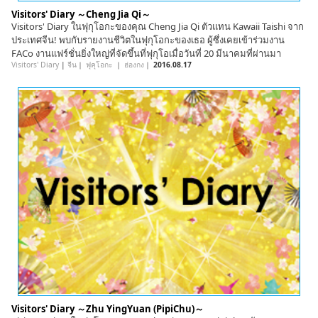
Visitors' Diary ～Cheng Jia Qi～
Visitors' Diary ในฟุกุโอกะของคุณ Cheng Jia Qi ตัวแทน Kawaii Taishi จาก
ประเทศจีน! พบกับรายงานชีวิตในฟุกุโอกะของเธอ ผู้ซึ่งเคยเข้าร่วมงาน
FACo งานแฟร์ชั่นยิ่งใหญ่ที่จัดขึ้นที่ฟุกุโอเมื่อวันที่ 20 มีนาคมที่ผ่านมา
Visitors' Diary
|
จีน
｜
ฟุคุโอกะ
｜
ฮ่องกง
｜
2016.08.17
Visitors' Diary ～Zhu YingYuan (PipiChu)～