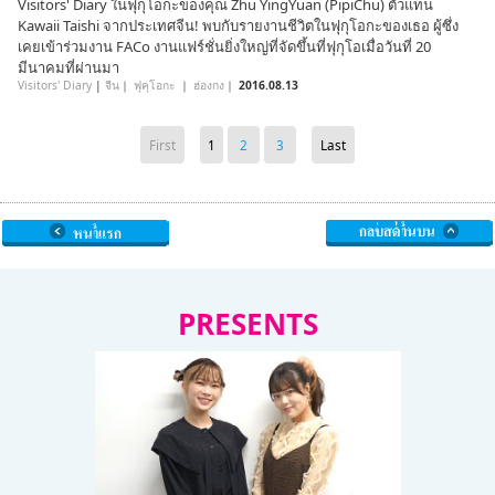
Visitors' Diary ในฟุกุโอกะของคุณ Zhu YingYuan (PipiChu) ตัวแทน
Kawaii Taishi จากประเทศจีน! พบกับรายงานชีวิตในฟุกุโอกะของเธอ ผู้ซึ่ง
เคยเข้าร่วมงาน FACo งานแฟร์ชั่นยิ่งใหญ่ที่จัดขึ้นที่ฟุกุโอเมื่อวันที่ 20
มีนาคมที่ผ่านมา
Visitors' Diary
|
จีน
｜
ฟุคุโอกะ
｜
ฮ่องกง
｜
2016.08.13
First
1
2
3
Last
PRESENTS