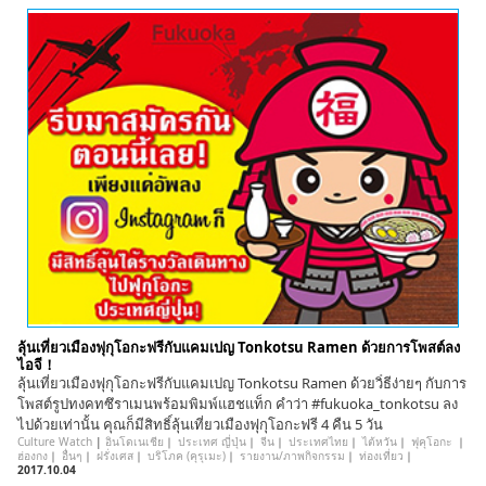
ลุ้นเที่ยวเมืองฟุกุโอกะฟรีกับแคมเปญ Tonkotsu Ramen ด้วยการโพสต์ลง
ไอจี！
ลุ้นเที่ยวเมืองฟุกุโอกะฟรีกับแคมเปญ Tonkotsu Ramen ด้วยวิํธีง่ายๆ กับการ
โพสต์รูปทงคทซึราเมนพร้อมพิมพ์แฮชแท็ก คำว่า #fukuoka_tonkotsu ลง
ไปด้วยเท่านั้น คุณก็มีสิทธิ์ลุ้นเที่ยวเมืองฟุกุโอกะฟรี 4 คืน 5 วัน
Culture Watch
|
อินโดเนเชีย
｜
ประเทศ ญี่ปุ่น
｜
จีน
｜
ประเทศไทย
｜
ไต้หวัน
｜
ฟุคุโอกะ
｜
ฮ่องกง
｜
อื่นๆ
｜
ฝรั่งเศส
｜
บริโภค (คุรุเมะ)
｜
รายงาน/ภาพกิจกรรม
｜
ท่องเที่ยว
｜
2017.10.04