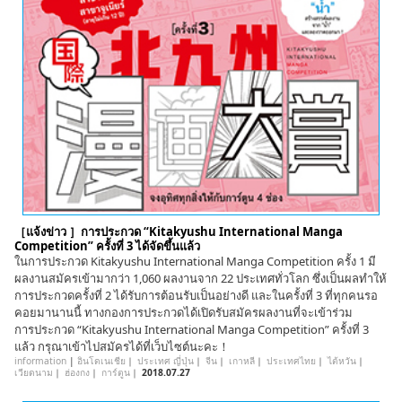
［แจ้งข่าว ］การประกวด “Kitakyushu International Manga
Competition” ครั้งที่ 3 ได้จัดขึ้นแล้ว
ในการประกวด Kitakyushu International Manga Competition ครั้ง 1 มี
ผลงานสมัครเข้ามากว่า 1,060 ผลงานจาก 22 ประเทศทั่วโลก ซึ่งเป็นผลทำให้
การประกวดครั้งที่ 2 ได้รับการต้อนรับเป็นอย่างดี และในครั้งที่ 3 ที่ทุกคนรอ
คอยมานานนี้ ทางกองการประกวดได้เปิดรับสมัครผลงานที่จะเข้าร่วม
การประกวด “Kitakyushu International Manga Competition” ครั้งที่ 3
แล้ว กรุณาเข้าไปสมัครได้ที่เว็บไซต์นะคะ！
information
|
อินโดเนเชีย
｜
ประเทศ ญี่ปุ่น
｜
จีน
｜
เกาหลี
｜
ประเทศไทย
｜
ไต้หวัน
｜
เวียดนาม
｜
ฮ่องกง
｜
การ์ตูน
｜
2018.07.27