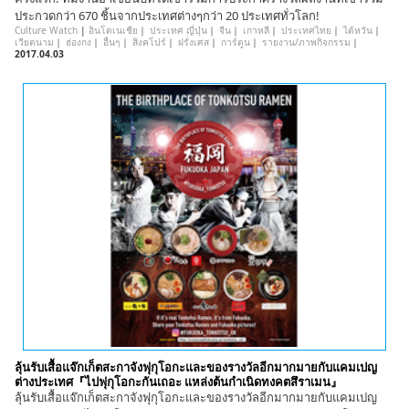
ประกวดกว่า 670 ชิ้นจากประเทศต่างๆกว่า 20 ประเทศทั่วโลก!
Culture Watch
|
อินโดเนเชีย
｜
ประเทศ ญี่ปุ่น
｜
จีน
｜
เกาหลี
｜
ประเทศไทย
｜
ไต้หวัน
｜
เวียดนาม
｜
ฮ่องกง
｜
อื่นๆ
｜
สิงคโปร์
｜
ฝรั่งเศส
｜
การ์ตูน
｜
รายงาน/ภาพกิจกรรม
｜
2017.04.03
ลุ้นรับเสื้อแจ๊กเก็ตสะกาจังฟุกุโอกะและของรางวัลอีกมากมายกับแคมเปญ
ต่างประเทศ『ไปฟุกุโอกะกันเถอะ แหล่งต้นกำเนิดทงคตสึราเมน』
ลุ้นรับเสื้อแจ๊กเก็ตสะกาจังฟุกุโอกะและของรางวัลอีกมากมายกับแคมเปญ