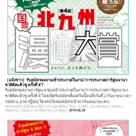
［แจ้งข่าว］รับสมัครผลงานเข้าประกวดในงาน"การประกวดการ์ตูนนานา
ชาติคิตะคิวชู ครั้งที่ 4"!
รับสมัครผลงานการ์ตูน 4 ช่องเข้าประกวดในงาน"การประกวดการ์ตูนนานา
ชาติคิตะคิวชู ครั้งที่ 4"โดยเปิดรับสมัครตั้งแต่วันนี้จนถึงวันที่ 2 กันยายน เวลา
14:00 น. (เวลาญี่ปุ่น) ใครสนใจลองสมัครเข้ามากันเยอะๆนะคะ!
information
|
อินโดเนเชีย
｜
ประเทศ ญี่ปุ่น
｜
จีน
｜
เกาหลี
｜
ประเทศไทย
｜
ไต้หวัน
｜
เวียดนาม
｜
ฮ่องกง
｜
ข่าวกิจกรรม
｜
การ์ตูน
｜
2019.06.28