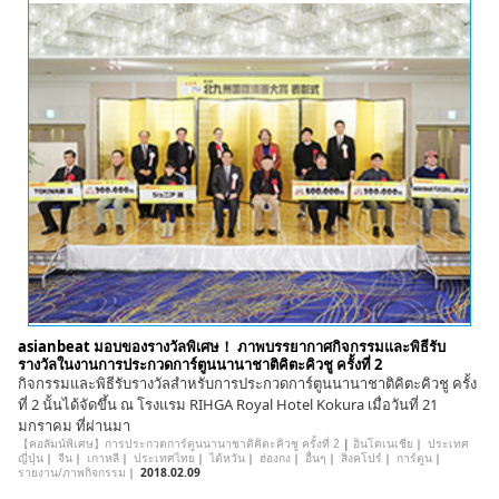
asianbeat มอบของรางวัลพิเศษ！ ภาพบรรยากาศกิจกรรมและพิธีรับ
รางวัลในงานการประกวดการ์ตูนนานาชาติคิตะคิวชู ครั้งที่ 2
กิจกรรมและพิธีรับรางวัลสำหรับการประกวดการ์ตูนนานาชาติคิตะคิวชู ครั้ง
ที่ 2 นั้นได้จัดขึ้น ณ โรงแรม RIHGA Royal Hotel Kokura เมื่อวันที่ 21
มกราคม ที่ผ่านมา
【คอลัมน์พิเศษ】การประกวดการ์ตูนนานาชาติคิตะคิวชู ครั้งที่ 2
|
อินโดเนเชีย
｜
ประเทศ
ญี่ปุ่น
｜
จีน
｜
เกาหลี
｜
ประเทศไทย
｜
ไต้หวัน
｜
ฮ่องกง
｜
อื่นๆ
｜
สิงคโปร์
｜
การ์ตูน
｜
รายงาน/ภาพกิจกรรม
｜
2018.02.09