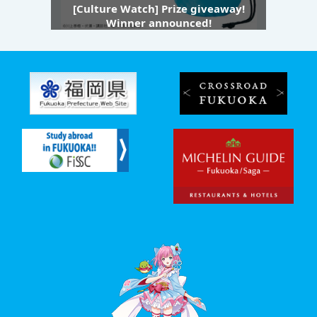
[Culture Watch] Prize giveaway!
Winner announced!