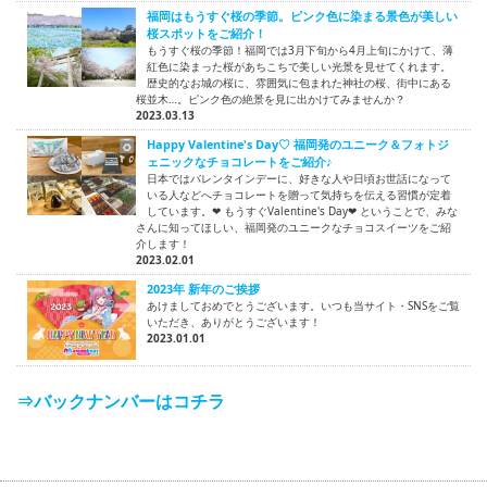
福岡はもうすぐ桜の季節。ピンク色に染まる景色が美しい
桜スポットをご紹介！
もうすぐ桜の季節！福岡では3月下旬から4月上旬にかけて、薄
紅色に染まった桜があちこちで美しい光景を見せてくれます。
歴史的なお城の桜に、雰囲気に包まれた神社の桜、街中にある
桜並木…。ピンク色の絶景を見に出かけてみませんか？
2023.03.13
Happy Valentine's Day♡ 福岡発のユニーク＆フォトジ
ェニックなチョコレートをご紹介♪
日本ではバレンタインデーに、好きな人や日頃お世話になって
いる人などへチョコレートを贈って気持ちを伝える習慣が定着
しています。❤ もうすぐValentine's Day❤ ということで、みな
さんに知ってほしい、福岡発のユニークなチョコスイーツをご紹
介します！
2023.02.01
2023年 新年のご挨拶
あけましておめでとうございます。いつも当サイト・SNSをご覧
いただき、ありがとうございます！
2023.01.01
⇒バックナンバーはコチラ