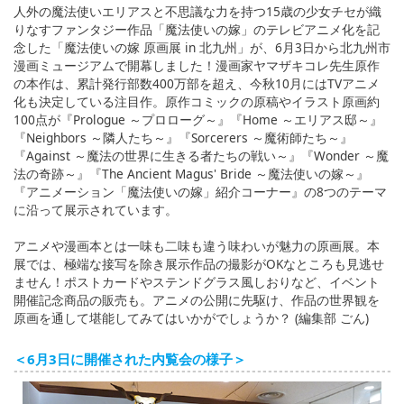
人外の魔法使いエリアスと不思議な力を持つ15歳の少女チセが織
りなすファンタジー作品「魔法使いの嫁」のテレビアニメ化を記
念した「魔法使いの嫁 原画展 in 北九州」が、6月3日から北九州市
漫画ミュージアムで開幕しました！漫画家ヤマザキコレ先生原作
の本作は、累計発行部数400万部を超え、今秋10月にはTVアニメ
化も決定している注目作。原作コミックの原稿やイラスト原画約
100点が『Prologue ～プロローグ～』『Home ～エリアス邸～』
『Neighbors ～隣人たち～』『Sorcerers ～魔術師たち～』
『Against ～魔法の世界に生きる者たちの戦い～』『Wonder ～魔
法の奇跡～』『The Ancient Magus' Bride ～魔法使いの嫁～』
『アニメーション「魔法使いの嫁」紹介コーナー』の8つのテーマ
に沿って展示されています。
アニメや漫画本とは一味も二味も違う味わいが魅力の原画展。本
展では、極端な接写を除き展示作品の撮影がOKなところも見逃せ
ません！ポストカードやステンドグラス風しおりなど、イベント
開催記念商品の販売も。アニメの公開に先駆け、作品の世界観を
原画を通して堪能してみてはいかがでしょうか？ (編集部 ごん)
＜6月3日に開催された内覧会の様子＞