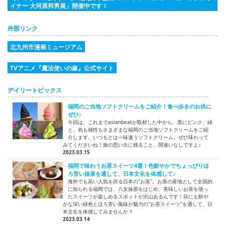
イナー 大河原邦男展」開催中です！
外部リンク
北九州市漫画ミュージアム
TVアニメ『魔法使いの嫁』公式サイト
デイリートピックス
福岡のご当地ソフトクリームをご紹介！食べ歩きのお供に
ぜひ♪
今回は、これまでasianbeatが取材した中から、黒にピンク、緑
と、色も個性もさまざまな福岡のご当地ソフトクリームをご紹
介します。いつもとは一味違うソフトクリーム、ぜひ味わって
みてくださいね！旅の思い出に残ること、間違いなしですよ♪
2023.03.15
福岡で味わうお茶スイーツ4選！色鮮やかでちょっぴりほ
ろ苦い抹茶を通して、日本文化を体感して♪
海外でも高い人気を誇る日本の"お茶"。お茶の産地として全国的
に知られる福岡では、八女抹茶をはじめ、美味しいお茶を使っ
たスイーツが楽しめるスポットが沢山あるんです！目にも鮮や
かな深い緑色とほろ苦い風味が魅力の"お茶スイーツ"を通して、日
本文化を体感してみませんか？
2023.03.14