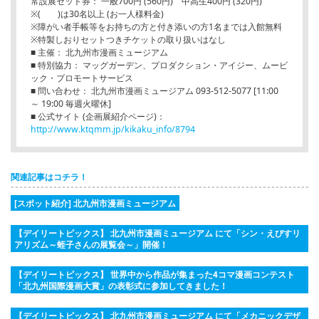
常設展セット券： 一般700円 (560円) 中高生400円 (320円)
※( )は30名以上 (お一人様料金)
※障がい者手帳等をお持ちの方と付き添いの方1名までは入館無料
※特製しおりセットつきチケットの取り扱いはなし
■ 主催： 北九州市漫画ミュージアム
■ 特別協力： マッグガーデン、プロダクション・アイジー、ムービ
ック・プロモートサービス
■ 問い合わせ： 北九州市漫画ミュージアム 093-512-5077 [11:00
～ 19:00 毎週火曜休]
■ 公式サイト (企画展紹介ページ)：
http://www.ktqmm.jp/kikaku_info/8794
関連記事はコチラ！
[スポット紹介] 北九州市漫画ミュージアム
【デイリートピックス】 北九州市漫画ミュージアム にて「シン・えびすリ
アリズム～蛭子さんの展覧会～」開催！
【デイリートピックス】 世界中から作品が集まった4コマ漫画コンテスト
「北九州国際漫画大賞」の表彰式に参加してきました！
【デイリートピックス】 北九州市漫画ミュージアム にて「メカニックデザ