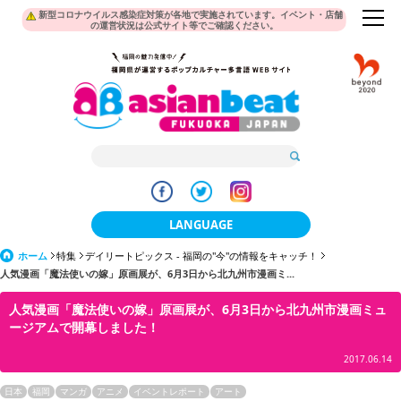
新型コロナウイルス感染症対策が各地で実施されています。イベント・店舗
の運営状況は公式サイト等でご確認ください。
LANGUAGE
ホーム
特集
デイリートピックス - 福岡の"今"の情報をキャッチ！
日本語
人気漫画「魔法使いの嫁」原画展が、6月3日から北九州市漫画ミ...
한국어
人気漫画「魔法使いの嫁」原画展が、6月3日から北九州市漫画ミュ
ージアムで開幕しました！
簡体中文
2017.06.14
繁體中文
日本
福岡
マンガ
アニメ
イベントレポート
アート