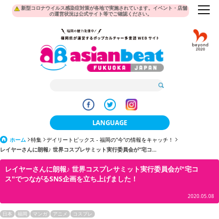
新型コロナウイルス感染症対策が各地で実施されています。イベント・店舗
の運営状況は公式サイト等でご確認ください。
LANGUAGE
ホーム
特集
デイリートピックス - 福岡の"今"の情報をキャッチ！
日本語
レイヤーさんに朗報♪ 世界コスプレサミット実行委員会が"宅コ...
한국어
レイヤーさんに朗報♪ 世界コスプレサミット実行委員会が"宅コ
ス"でつながるSNS企画を立ち上げました！
簡体中文
2020.05.08
繁體中文
日本
福岡
マンガ
アニメ
コスプレ