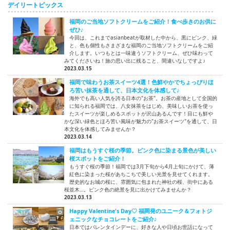
デイリートピックス
福岡のご当地ソフトクリームをご紹介！食べ歩きのお供に
ぜひ♪
今回は、これまでasianbeatが取材した中から、黒にピンク、緑
と、色も個性もさまざまな福岡のご当地ソフトクリームをご紹
介します。いつもとは一味違うソフトクリーム、ぜひ味わって
みてくださいね！旅の思い出に残ること、間違いなしですよ♪
2023.03.15
福岡で味わうお茶スイーツ4選！色鮮やかでちょっぴりほ
ろ苦い抹茶を通して、日本文化を体感して♪
海外でも高い人気を誇る日本の"お茶"。お茶の産地として全国的
に知られる福岡では、八女抹茶をはじめ、美味しいお茶を使っ
たスイーツが楽しめるスポットが沢山あるんです！目にも鮮や
かな深い緑色とほろ苦い風味が魅力の"お茶スイーツ"を通して、日
本文化を体感してみませんか？
2023.03.14
福岡はもうすぐ桜の季節。ピンク色に染まる景色が美しい
桜スポットをご紹介！
もうすぐ桜の季節！福岡では3月下旬から4月上旬にかけて、薄
紅色に染まった桜があちこちで美しい光景を見せてくれます。
歴史的なお城の桜に、雰囲気に包まれた神社の桜、街中にある
桜並木…。ピンク色の絶景を見に出かけてみませんか？
2023.03.13
Happy Valentine's Day♡ 福岡発のユニーク＆フォトジ
ェニックなチョコレートをご紹介♪
日本ではバレンタインデーに、好きな人や日頃お世話になって