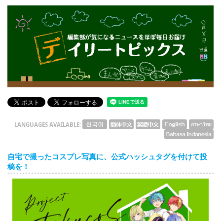
English
ภาษาไทย
tiéng Viêt
Bahasa Indonesia
デイリートピックス
LANGUAGES AVAILABLE:
自宅で撮ったコスプレ写真に、公式ハッシュタグを付けて投
稿を！