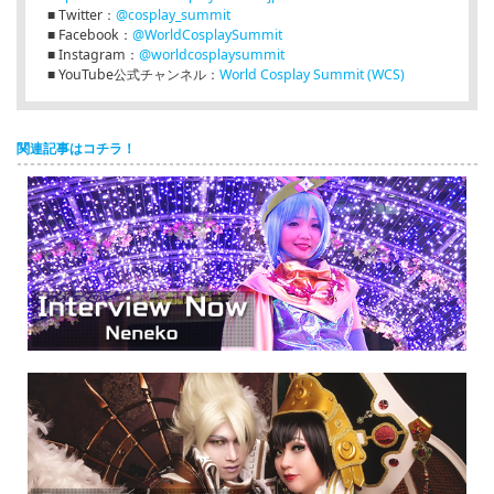
■ Twitter：
@cosplay_summit
■ Facebook：
@WorldCosplaySummit
■ Instagram：
@worldcosplaysummit
■ YouTube公式チャンネル：
World Cosplay Summit (WCS)
関連記事はコチラ！