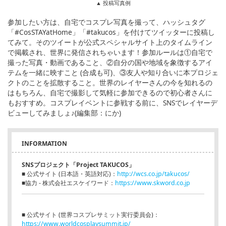
▲ 投稿写真例
参加したい方は、自宅でコスプレ写真を撮って、ハッシュタグ
「#CosSTAYatHome」「#takucos」を付けてツイッターに投稿し
てみて。そのツイートが公式スペシャルサイト上のタイムライン
で掲載され、世界に発信されちゃいます！参加ルールは①自宅で
撮った写真・動画であること、②自分の国や地域を象徴するアイ
テムを一緒に映すこと (合成も可)、③友人や知り合いに本プロジェ
クトのことを拡散すること。世界のレイヤーさんの今を知れるの
はもちろん、自宅で撮影して気軽に参加できるので初心者さんに
もおすすめ。コスプレイベントに参戦する前に、SNSでレイヤーデ
ビューしてみましょ♪(編集部：にか)
INFORMATION
SNSプロジェクト「Project TAKUCOS」
■ 公式サイト (日本語・英語対応)：
http://wcs.co.jp/takucos/
■協力 - 株式会社エスケイワード：
https://www.skword.co.jp
■ 公式サイト (世界コスプレサミット実行委員会)：
https://www.worldcosplaysummit.jp/