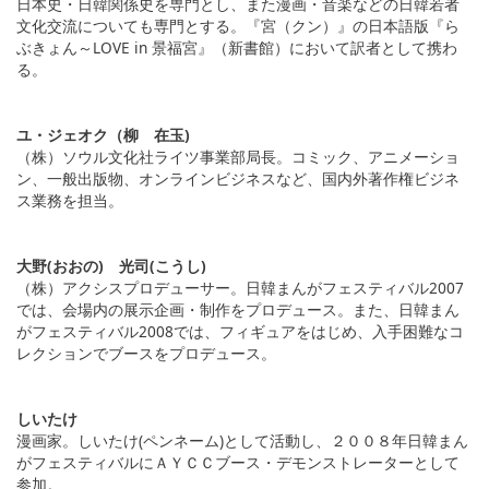
日本史・日韓関係史を専門とし、また漫画・音楽などの日韓若者
文化交流についても専門とする。『宮（クン）』の日本語版『ら
ぶきょん～LOVE in 景福宮』（新書館）において訳者として携わ
る。
ユ・ジェオク（柳 在玉)
（株）ソウル文化社ライツ事業部局長。コミック、アニメーショ
ン、一般出版物、オンラインビジネスなど、国内外著作権ビジネ
ス業務を担当。
大野(おおの) 光司(こうし)
（株）アクシスプロデューサー。日韓まんがフェスティバル2007
では、会場内の展示企画・制作をプロデュース。また、日韓まん
がフェスティバル2008では、フィギュアをはじめ、入手困難なコ
レクションでブースをプロデュース。
しいたけ
漫画家。しいたけ(ペンネーム)として活動し、２００８年日韓まん
がフェスティバルにＡＹＣＣブース・デモンストレーターとして
参加。