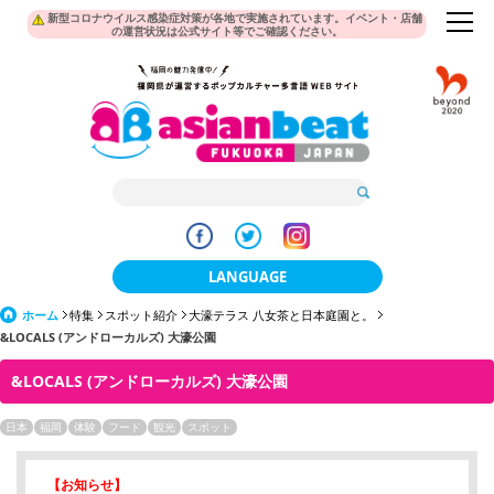
新型コロナウイルス感染症対策が各地で実施されています。イベント・店舗
の運営状況は公式サイト等でご確認ください。
LANGUAGE
ホーム
特集
スポット紹介
大濠テラス 八女茶と日本庭園と。
日本語
&LOCALS (アンドローカルズ) 大濠公園
한국어
&LOCALS (アンドローカルズ) 大濠公園
簡体中文
日本
福岡
体験
フード
観光
スポット
繁體中文
【お知らせ】