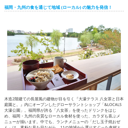
福岡・九州の食を通じて地域 (ローカル) の魅力を発信！
木造2階建ての長屋風の建物が目を引く『大濠テラス 八女茶と日本
庭園と。』内にオープンしたグローサラントショップ「&LOCALS
大濠公園」。福岡県が誇る「八女茶」を使ったドリンクをはじ
め、福岡・九州の良質なローカル食材を使った、カラダも喜ぶメ
ニューが揃います。中でも、ランチメニューの「だし玉子焼おぜ
ん」は、素朴な見た目ながら、11の地域から選りすぐった食材と