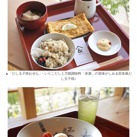
▲「だし玉子焼おぜん」- いりこだしと万能調味料「赤酒」の旨味がしみる田舎風だ
し玉子焼♪