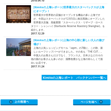
2018.04.10
[Kimitoの上海レポート]世界最大のスターバックスが上海
にオープン！
世界最大や世界初の店舗がオープンする機会の多い上海です
が、今回はスターバックスが12月5日に南京西路にオープンした
世界最大店舗、高級業態「スターバックス・リザーブ・ロース
タリー・シャンハイ (Starbucks Reserve Roastery Shanghai)」を
紹介します。
2017.12.29
[Kimitoの上海レポート]上海の中心部に新しい大人の遊び
場が！
上海の人気ショッピングモール「iapm」の7階に、この秋、新
しいルーフトップバーができました。その名も「THE CUT」。
中国人のお客さんだけでなく、フランス人、日本人などのその
他の国のお客さんも多いのが、国際色豊かな上海の街らしくて面
白いお店です。
2017.11.24
Kimitoの上海レポート バックナンバー一覧へ