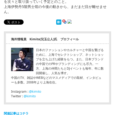
を次々と取り扱っていく予定とのこと。
上海伊勢丹5階男士馆の今後の動きから、まだまだ目が離せませ
ん。
海外情報員 Kimito(兒玉公人)氏 プロフィール
日本のファッションやカルチャーと中国を繋げる
ために、上海でセレクトショップ、ネットショッ
プを立ち上げた経験をもつ。また、日本ブランド
の中国でのPRやブランディングにも尽力。一
方、上海の仲間たちとDJイベントも毎年、年に数
回開催し、人気を博す。
中国のTV、雑誌やWEBなどのマスメディアでの取材、インタビュ
ーも多数。2008年より上海在住。
Instagram :
@kimito
Twitter :
@kimito
関連記事はコチラ