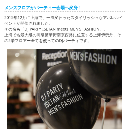
English
メンズフロアがパーティー会場へ変身！
ภาษาไทย
2015年12月に上海で、一風変わったスタイリッシュなアパレルイ
ベントが開催されました。
tiéng Viêt
その名も「DJ PARTY ISETAN meets MEN'S FASHION」。
上海でも最大級の高級繁華街南京西路に位置する上海伊勢丹、そ
Bahasa Indonesia
の5階フロアー全てを使ってのDJパーティです。