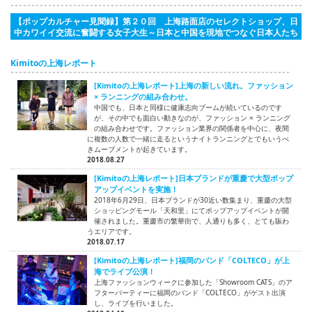
【ポップカルチャー見聞録】第２０回 上海路面店のセレクトショップ、日
中カワイイ交流に奮闘する女子大生～日本と中国を現地でつなぐ日本人たち
Kimitoの上海レポート
[Kimitoの上海レポート]上海の新しい流れ。ファッション
× ランニングの組み合わせ。
中国でも、日本と同様に健康志向ブームが続いているのです
が、その中でも面白い動きなのが、ファッション × ランニング
の組み合わせです。ファッション業界の関係者を中心に、夜間
に複数の人数で一緒に走るというナイトランニングとでもいうべ
きムーブメントが起きています。
2018.08.27
[Kimitoの上海レポート]日本ブランドが重慶で大型ポップ
アップイベントを実施！
2018年6月29日、日本ブランドが30近い数集まり、重慶の大型
ショッピングモール「天和里」にてポップアップイベントが開
催されました。重慶市の繁華街で、人通りも多く、とても賑わ
うエリアです。
2018.07.17
[Kimitoの上海レポート]福岡のバンド「COLTECO」が上
海でライブ公演！
上海ファッションウィークに参加した「Showroom CATS」のア
フターパーティーに福岡のバンド「COLTECO」がゲスト出演
し、ライブを行いました。