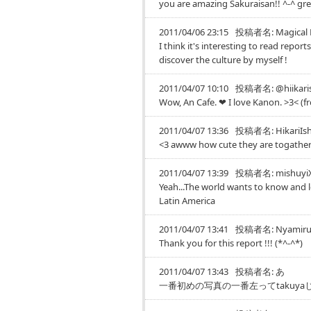
you are amazing Sakuraisan!! ^-^ gr
2011/04/06 23:15
投稿者名:
Magical 
I think it's interesting to read report
discover the culture by myself !
2011/04/07 10:10
投稿者名:
@hiikari
Wow, An Cafe. ❤ I love Kanon. >3< (fr
2011/04/07 13:36
投稿者名:
HikariIs
<3 awww how cute they are togathe
2011/04/07 13:39
投稿者名:
mishuy
Yeah...The world wants to know and 
Latin America
2011/04/07 13:41
投稿者名:
Nyamir
Thank you for this report !!! (*^-^*)
2011/04/07 13:43
投稿者名:
あ
一番初めの写真の一番左ってtakuy