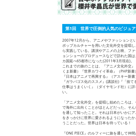
第1回 世界で圧倒的人気のビジュ
2007年12月から、アニメやファッションと
ポップカルチャーを用いた文化外交を提唱し
ら実践している。講演やアニメの上映、ファ
ョンショーのプロデュースなどで訪れた国は、
カ国延べ65都市になった(2011年3月現在)。
これまでの旅のことは、『アニメ文化外交』
くま新書）『世界カワイイ革命』（PHP新書
『日本はアニメで再興する』（アスキー新書
『ガラパゴス化のススメ』(講談社)『「捨て
仕事はうまくいく』（ダイヤモンド社）に詳
い。
「アニメ文化外交」を提唱し始めたころは、
で海外に出向くことがほとんどだった。そん
を通して知ったこと。それは日本がいかにア
をきっかけに世界に愛されるようになったか
うことだった。世界は日本を待っている！
『ONE PIECE』のルフィーに旅を通して仲間