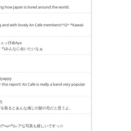
zing how Japan is loved around the world.
u
ing and with lovely An Cafe members!!^O^ *Kawaii
ェッ仔@Aya
▽｀*)みんなに会いたいなぁ
Nyappy
 this report! An Cafe is really a band very popular
刃
グを取るとあんな感じの髪の毛だと思うよ。
*>ω<*)レアな写真も嬉しいですっ☆