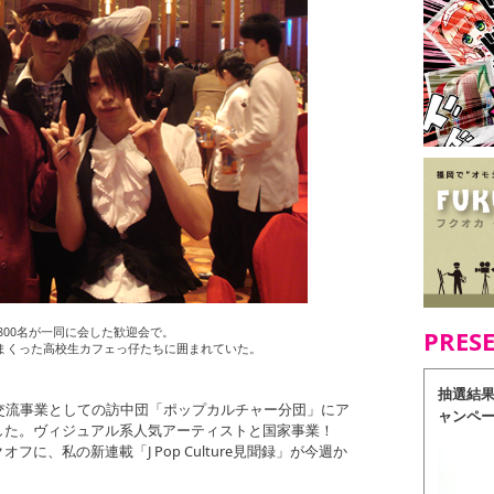
800名が一同に会した歓迎会で。
PRES
まくった高校生カフェっ仔たちに囲まれていた。
抽選結
交流事業としての訪中団「ポップカルチャー分団」にア
ャンペ
した。ヴィジュアル系人気アーティストと国家事業！
に、私の新連載「J Pop Culture見聞録」が今週か