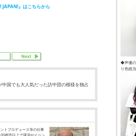
! JAPAN!』はこちらから
◆声優
り色紙
が中国でも大人気だった訪中団の模様を独占
ベントプロデュース等の仕事
100都市以上で講演やイベン