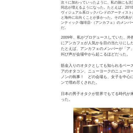
次々に加わっていったように、私の旅にも次
同志が増えるようになった。たとえば、201
ヴィジュアル系ロックバンドのアーティスト
と海外に出向くことが多かった。その代表が
ンティック-珈琲店-（アンカフェ）のメンバ
だ。
2009年、私がプロデュースしていた、
にアンカフェが人気かを目の当たりにし
たとえば、アンカフェのメンバーが「ア」
叫び声が会場中から起こるほどだった。
筋金入りのオタクとしても知られるベー
アのオタコン、ニューヨークのニューヨ
ノンの執事！ どの会場も、女子を中心
ンで埋め尽くされた。
日本の男子オタクが世界でもてる時代が
った。