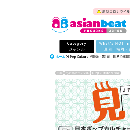
新型コロナウイル
Category
What's HOT in
ジャンル
最旬！福岡ト
ホーム
J Pop Culture 見聞録
第1回 世界で圧倒
日本
その他のジャンル
J-Pop Culture 見聞録