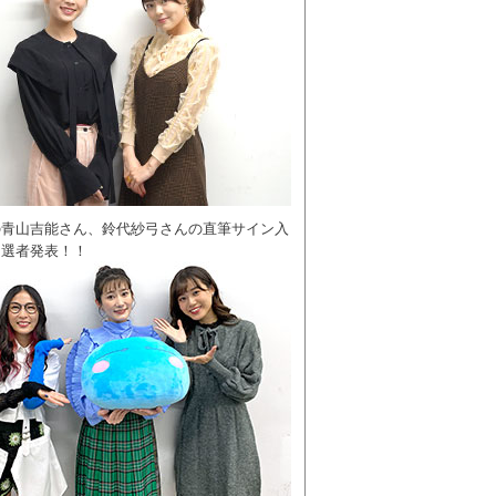
の青山吉能さん、鈴代紗弓さんの直筆サイン入
当選者発表！！