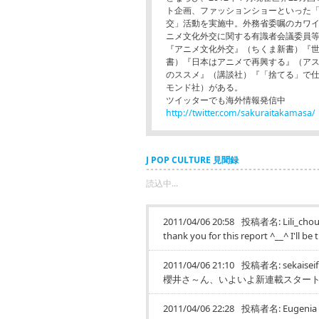
ト企画、ファッションショーといった
交」活動を実施中。外務省委嘱のカワ
ニメ文化外交に関する有識者会議委員
『アニメ文化外交』（ちくま新書）『世
書）『日本はアニメで再興する』（ア
のススメ』（講談社）『「捨てる」で
モンド社）がある。
ツイッターでも海外情報発信中
http://twitter.com/sakuraitakamasa/
J POP CULTURE 見聞録
読込中...
2011/04/06 20:58
投稿者名:
Lili_cho
thank you for this report ^__^ I'll be t
2011/04/06 21:10
投稿者名:
sekaisei
櫻井さ～ん、いよいよ新連載スタート
2011/04/06 22:28
投稿者名:
Eugenia