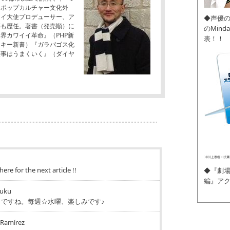
「ポップカルチャー文化外
イイ大使プロデューサー、ア
◆声優
等も歴任。著書（発売順）に
のMin
界カワイイ革命』（PHP新
表！！
スキー新書）『ガラパゴス化
仕事はうまくいく』（ダイヤ
u
here for the next article !!
◆『劇場
編』ア
fuku
ですね。毎週☆水曜、楽しみです♪
 Ramírez