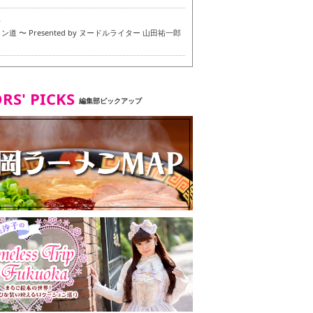
6
道 〜 Presented by ヌードルライター 山田祐一郎
6
RS' PICKS
編集部ピックアップ
7
・ベジタリアンメニュー試食ツアー in 福岡市
7
ず 博多本店 〜 ヴィーガン・ベジタリアンメニュー試
in 福岡市！〜
2
タンド大名店 〜 ヴィーガン・ベジタリアンメニュー
 in 福岡市！〜
8
尾本社うどん店