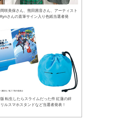
の岡咲美保さん、熊田茜音さん、アーティスト
daRynさんの直筆サイン入り色紙当選者発
版 転生したらスライムだった件 紅蓮の絆
クリルスマホスタンドなど当選者発表！