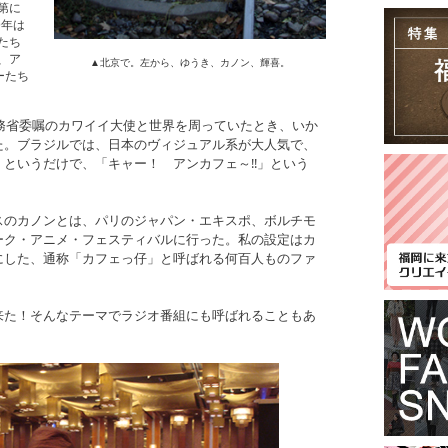
第に
0年は
たち
、ア
▲北京で。左から、ゆうき、カノン、輝喜。
ーたち
外務省委嘱のカワイイ大使と世界を周っていたとき、いか
た。ブラジルでは、日本のヴィジュアル系が大人気で、
というだけで、「キャー！ アンカフェ～!!」という
スのカノンとは、パリのジャパン・エキスポ、ボルチモ
ーク・アニメ・フェスティバルに行った。私の設定はカ
にした、通称「カフェっ仔」と呼ばれる何百人ものファ
来た！そんなテーマでラジオ番組にも呼ばれることもあ