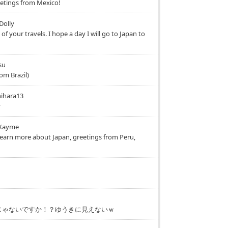
eetings from Mexico!
Dolly
s of your travels. I hope a day I will go to Japan to
su
om Brazil)
hihara13
r
iXayme
learn more about Japan, greetings from Peru,
u
aじゃないですか！？ゆうきに見えないｗ