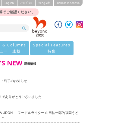
English
ภาษาไทย
tiéng Viêt
Bahasa Indonesia
等でご確認ください。
s & Columns
Special Features
ュー・連載
特集
’S NEW
新着情報
0
イト終了のお知らせ
7
今までありがとうございました
6
OKA UDON ～ ヌードルライター 山田祐一郎的福岡うど
 ～
6