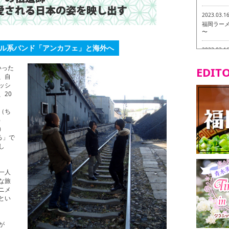
2023.03.1
福岡ラーメン
〜
アル系バンド「アンカフェ」と海外へ
2023.03.1
福龍軒
いった
EDITO
、自
2023.03.0
ッシ
ヴィーガン
20
2023.03.0
（ち
磯ぎよから
）
食ツアー 
）
る」で
2023.03.0
し
リトルス
試食ツアー
一人
2023.02.2
な旅
東筑軒 折
ニメ
とい
が