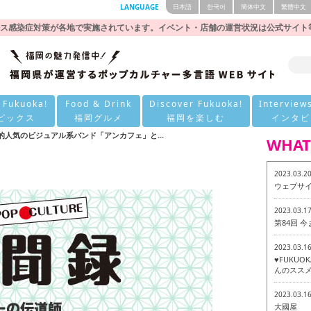
LANGUAGE
日本語
한국어
簡体中文
繁體中文
ス感染症対策が各地で実施されています。イベント・店舗の運営状況は公式サイト
 Fukuoka!
Food & Drink
Discover Fukuoka!
Interview
ピックス
福岡グルメ
福岡を楽しむ
インタビ
的人気のビジュアル系バンド「アンカフェ」と...
WHAT
2023.03.2
ウェブサ
2023.03.1
第84回 
2023.03.1
♥FUKU
んのススメ
2023.03.1
大國屋