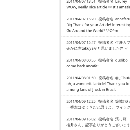
2011/04/07 13:51
投稿者名:
Laurey
WOW, Really nice article ^^ It's ama
2011/04/07 15:20
投稿者名:
ancafer
Big Thanx for your Article! Interest
Go Around the World* \^O^m
2011/04/07 15:47
投稿者名:
生涯カフ
確かに左takuyaかと思いました(*´
2011/04/08 00:55
投稿者名:
dudibo
come back ancafe~
2011/04/08 01:50
投稿者名:
@_Clau
oh, a wonderful article! Thank you for
among fans of Jrock in Brazil.
2011/04/09 12:25
投稿者名:
築城†葵
一番左はゆうきだと思うよ。ウィッ
2011/04/09 16:02
投稿者名:
濱っ輝
櫻井さん、記事ありがとうございます(