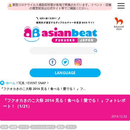
新型コロナウイルス感染症対策が各地で実施されています。イベント・店舗
の運営状況は公式サイト等でご確認ください。
LANGUAGE
ホーム
写真
EVENT SNAP
日本語
『フクオカきのこ大祭 2014 見る！食べる！愛でる！ 』フ...
한국어
『フクオカきのこ大祭 2014 見る！食べる！愛でる！ 』フォトレポ
ート！（1/21）
簡体中文
2014.12.02
繁體中文
日本
福岡
フード
イベントレポート
観光
アート