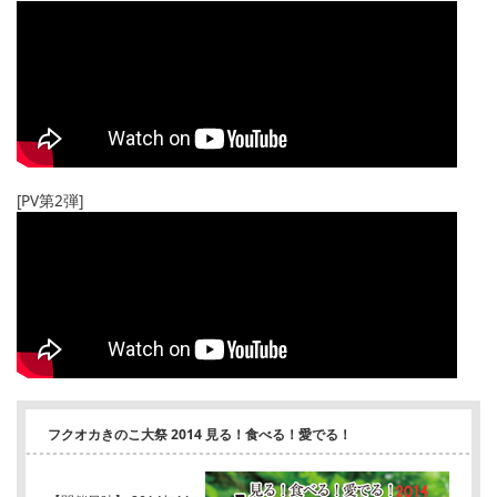
[PV第2弾]
フクオカきのこ大祭 2014 見る！食べる！愛でる！