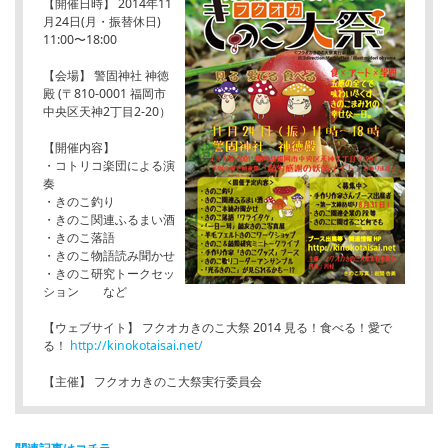
【開催日時】 2014年11
月24日(月・振替休日)
11:00〜18:00
【会場】 警固神社 神徳
殿 (〒810-0001 福岡市
中央区天神2丁目2-20）
【開催内容】
・コトリコ楽団による演
奏
・きのこ釣り
・きのこ関連ふるまい酒
・きのこ落語
・きのこ物語読み聞かせ
・きのこ研究トークセッ
ション など
【ウェブサイト】 フクオカきのこ大祭 2014 見る！食べる！愛で
る！
http://kinokotaisai.net/
【主催】 フクオカきのこ大祭実行委員会