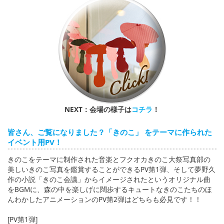
NEXT：会場の様子は
コチラ
！
皆さん、ご覧になりました？「きのこ」 をテーマに作られた
イベント用PV！
きのこをテーマに制作された音楽とフクオカきのこ大祭写真部の
美しいきのこ写真を鑑賞することができるPV第1弾、そして夢野久
作の小説「きのこ会議」からイメージされたというオリジナル曲
をBGMに、森の中を楽しげに闊歩するキュートなきのこたちのほ
んわかしたアニメーションのPV第2弾はどちらも必見です！！
[PV第1弾]