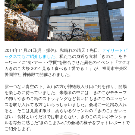
2014年11月24日(月・振休)、秋晴れの晴天！先日、
デイリートピ
ックスでもご紹介しました
、私たちの身近な食材「きのこ」をキ
ーワードに“食×アート×学問”を融合させた異色のイベント『フクオ
カきのこ大祭 2014 見る！食べる！愛でる！ 』が、福岡市中央区
警固神社 神徳殿で開催されました。
雲一つない青空の下、沢山の方が神徳殿入り口に列を作り、開場
を楽しみに待っていました。来場者の中には、きのこがモチーフ
の飾りやきのこ柄のストッキングなど装いにもきのこのエッセン
スを取り入れてる方もいらっしゃいました。会場に一足踏み入れ
ると、そこは見渡す限り、あらゆるジャンルの『きのこ』がいっ
ぱい！食材というだけでは収まらない、きのこの高いポテンシャ
ルを存分に感じた“きのこまみれ”の会場の様子をフォトレポートで
ご紹介します。