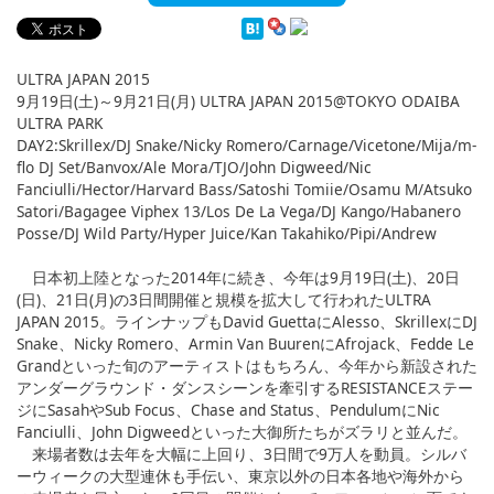
English
ภาษาไทย
ULTRA JAPAN 2015
tiéng Viêt
9月19日(土)～9月21日(月) ULTRA JAPAN 2015@TOKYO ODAIBA
ULTRA PARK
Bahasa Indonesia
DAY2:Skrillex/DJ Snake/Nicky Romero/Carnage/Vicetone/Mija/m-
flo DJ Set/Banvox/Ale Mora/TJO/John Digweed/Nic
Fanciulli/Hector/Harvard Bass/Satoshi Tomiie/Osamu M/Atsuko
Satori/Bagagee Viphex 13/Los De La Vega/DJ Kango/Habanero
Posse/DJ Wild Party/Hyper Juice/Kan Takahiko/Pipi/Andrew
日本初上陸となった2014年に続き、今年は9月19日(土)、20日
(日)、21日(月)の3日間開催と規模を拡大して行われたULTRA
JAPAN 2015。ラインナップもDavid GuettaにAlesso、SkrillexにDJ
Snake、Nicky Romero、Armin Van BuurenにAfrojack、Fedde Le
Grandといった旬のアーティストはもちろん、今年から新設された
アンダーグラウンド・ダンスシーンを牽引するRESISTANCEステー
ジにSasahやSub Focus、Chase and Status、PendulumにNic
Fanciulli、John Digweedといった大御所たちがズラリと並んだ。
来場者数は去年を大幅に上回り、3日間で9万人を動員。シルバ
ーウィークの大型連休も手伝い、東京以外の日本各地や海外から