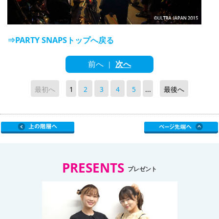
⇒PARTY SNAPSトップへ戻る
前へ
次へ
|
最初へ
1
2
3
4
5
...
最後へ
PRESENTS
プレゼント