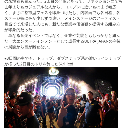
の来場者も目立った。2回目の開催とあって、ファッション面でも
去年よりもカジュアルな人から、コスプレに近いものまで幅広
く、まさに都市型フェスを印象づけたし、内容面でも各日程、各
ステージ毎に色が少しずつ違い、メインステージのアーティスト
目当てで来場した人にも、新たな音楽や価値観を提供する組み方
が印象的だった。
単なる音楽イベントではなく、企業や芸能ともしっかりと組ん
だ一大エンターテインメントとして成長するULTRA JAPANの今後
の展開から目が離せない。
●3日間の中でも、トラップ、ダブステップ系の濃いラインナップ
が揃った2日目のトリを飾ったSkrillex!