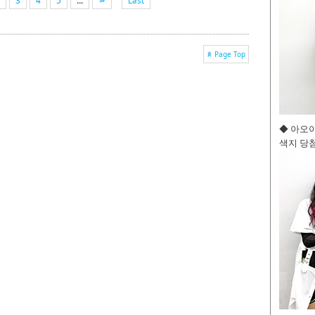
3
4
5
...
Last
Page Top
◆ 아오
색지 당첨