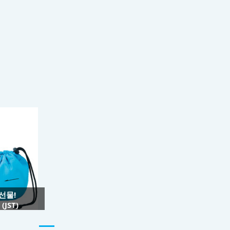
 선물!
JST)