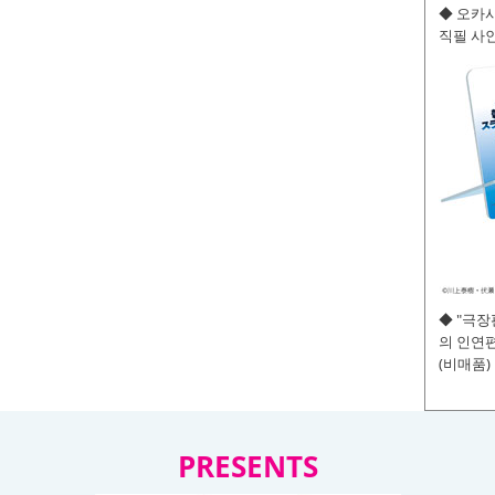
◆ 오카사
직필 사인
◆ "극
의 인연편
(비매품)
PRESENTS