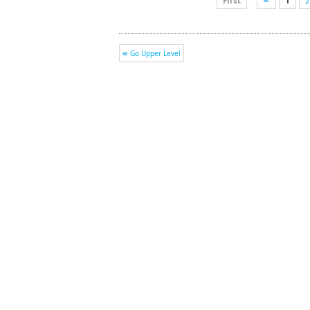
First
1
2
Go Upper Level