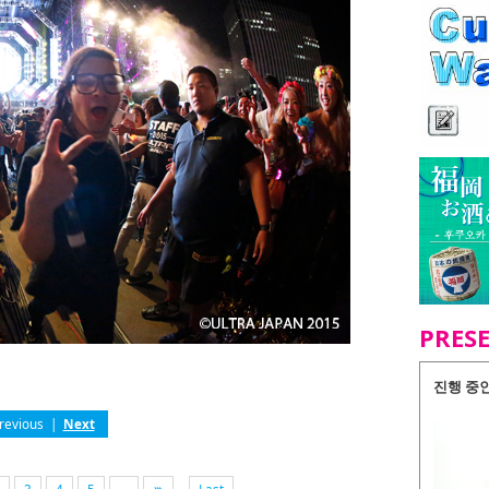
PRES
진행 중
revious
|
Next