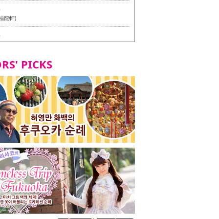
6
福龍軒)
6
멘 월드 - Presented by 누들 라이터 야마다 유이치로
RS' PICKS
7
테리언 메뉴 시식 투어 in 후쿠오카시
7
라즈 하카타 본점 / 磯ぎよからず 博多本店 - 비건・베
뉴 시식투어 in 후쿠오카시 -
2
stand 다이묘점 -비건・베지테리언 메뉴 시식투어 in 후쿠오
8
오리오본사 우동점 / 東筑軒 折尾本社うどん店