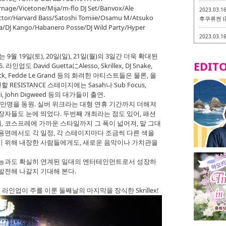
rnage/Vicetone/Mija/m-flo DJ Set/Banvox/Ale
2023.03.1
ector/Harvard Bass/Satoshi Tomiie/Osamu M/Atsuko
후쿠류켄 (
ga/DJ Kango/Habanero Posse/DJ Wild Party/Hyper
2023.03.1
후쿠오카 라
-
월 19일(토), 20일(일), 21일(월)의 3일간 더욱 확대된
EDITO
업도 David GuettaにAlesso, Skrillex, DJ Snake,
2023.03.0
frojack, Fedde Le Grand 등의 화려한 아티스트들은 물론, 올
비건・베지
SISTANCE 스테이지에는 Sasah나 Sub Focus,
iulli, John Digweed 등의 대가들이 출연.
2023.03.0
9만명을 동원. 실버 위크라는 대형 연휴 기간까지 더해져
이소기요카
장자들도 눈에 띄었다. 두번째 개최라는 점도 있어, 패션
지테리언 메
 코스프레에 가까운 스타일까지 그 폭이 넓어져, 말 그대
용면에서도 각 일정, 각 스테이지마다 조금씩 다른 색을
2023.03.0
little 
기 위해 내장한 사람들에게도, 새로운 음악이나 가치관을
카시
예능과도 확실히 연계된 일대의 엔터테인먼트로서 성장하
2023.02.2
게 발전해 나갈지 기대해 본다.
토치쿠켄 
라인업이 주를 이룬 둘째날의 마지막을 장식한 Skrillex!