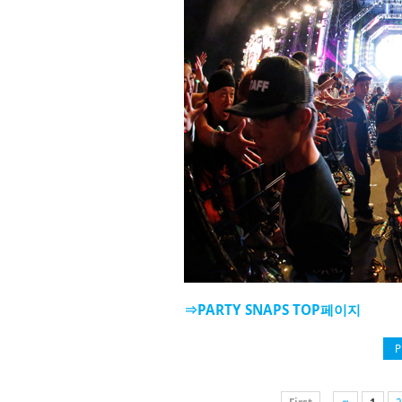
⇒PARTY SNAPS TOP페이지
P