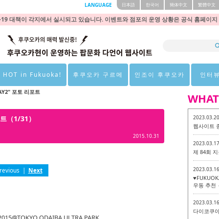
LANGUAGE
日本語
한국어
簡体中文
繁體中文
9 대책이 각지에서 실시되고 있습니다. 이벤트와 점포의 운영 상황은 공식 홈페이지
 HOT in Fukuoka!
후쿠오카 구르메
인조이 후쿠오카
인터
 DAY2" 포토 리포트
WHAT
리포트（1/31）
2023.03.2
웹사이트 
2015.10.31
2023.03.1
제 84회
2023.03.1
revious
|
Next
♥FUKUO
우동 추천 
2023.03.1
다이코쿠야 
2015@TOKYO ODAIBA ULTRA PARK