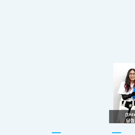
[In
당첨자