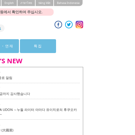
English
ภาษาไทย
tiéng Viêt
Bahasa Indonesia
 등에서 확인하여 주십시오.
뷰・연재
특집
’S NEW
0
종료 알림
7
 지금까지 감사했습니다
6
KA UDON ～누들 라이터 야마다 유이치로의 후쿠오카
～
6
(大國屋)