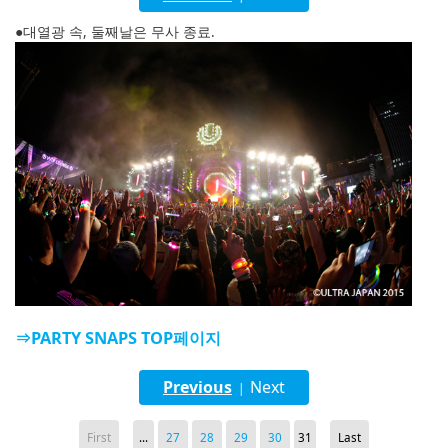
English
●대열광 속, 둘째날은 무사 종료.
ภาษาไทย
tiéng Viêt
Bahasa Indonesia
⇒PARTY SNAPS TOP페이지
Previous
Next
|
First
...
27
28
29
30
31
Last