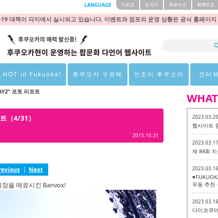
LANGUAGE
日本語
한국어
簡体中文
繁體中文
9 대책이 각지에서 실시되고 있습니다. 이벤트와 점포의 운영 상황은 공식 홈페이지
 HOT in Fukuoka!
후쿠오카 구르메
인조이 후쿠오카
인터
 DAY2" 포토 리포트
WHAT
리포트（4/31）
2023.03.2
웹사이트 
2015.10.31
2023.03.1
제 84회
2023.03.1
revious
|
Next
♥FUKUO
을 매료시킨 Banvox!
우동 추천 
2023.03.1
다이코쿠야 