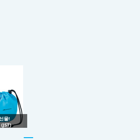
 선물!
JST)