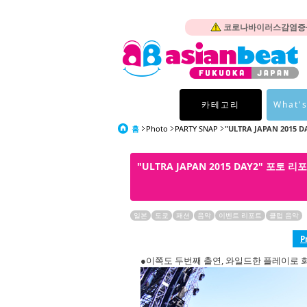
코로나바이러스감염증-1
카테고리
What's
홈
Photo
PARTY SNAP
"ULTRA JAPAN 2015
"ULTRA JAPAN 2015 DAY2" 포토 
일본
도쿄
패션
음악
이벤트 리포트
클럽 음악
P
●이쪽도 두번째 출연, 와일드한 플레이로 회장