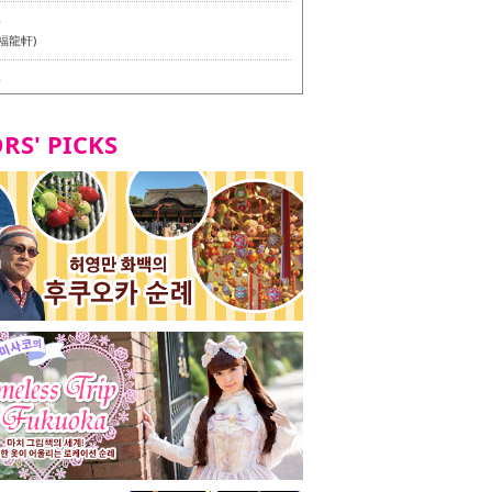
6
福龍軒)
6
멘 월드 - Presented by 누들 라이터 야마다 유이치로
RS' PICKS
7
테리언 메뉴 시식 투어 in 후쿠오카시
7
라즈 하카타 본점 / 磯ぎよからず 博多本店 - 비건・베
뉴 시식투어 in 후쿠오카시 -
2
stand 다이묘점 -비건・베지테리언 메뉴 시식투어 in 후쿠오
8
오리오본사 우동점 / 東筑軒 折尾本社うどん店