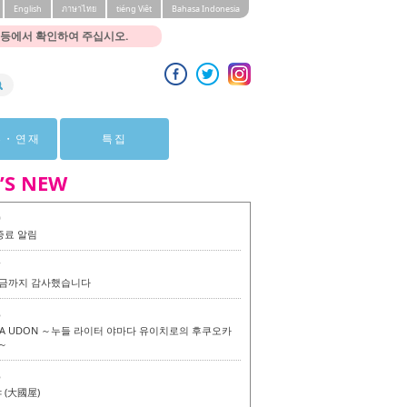
English
ภาษาไทย
tiéng Viêt
Bahasa Indonesia
 등에서 확인하여 주십시오.
뷰・연재
특집
’S NEW
0
종료 알림
7
 지금까지 감사했습니다
6
KA UDON ～누들 라이터 야마다 유이치로의 후쿠오카
～
6
(大國屋)