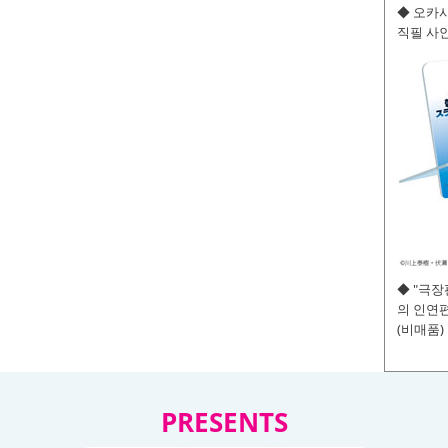
◆ 오카사
직필 사인
◆ "극
의 인연편
(비매품)
PRESENTS