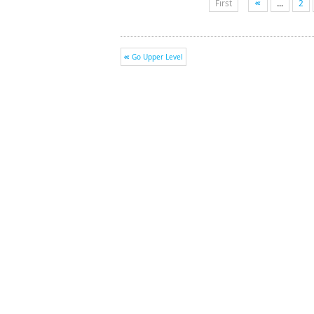
First
...
2
Go Upper Level