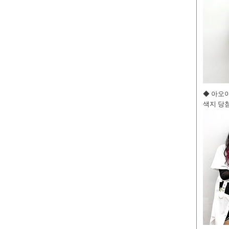
◆ 아오
색지 당첨