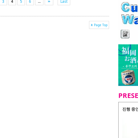
3
4
5
6
...
Last
Page Top
PRES
진행 중