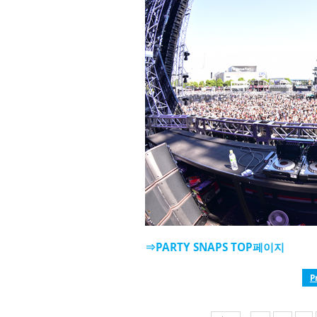
⇒PARTY SNAPS TOP페이지
P