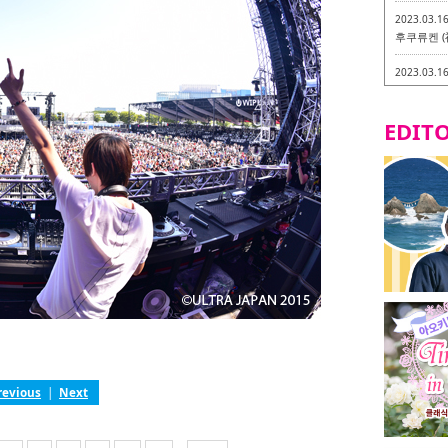
2023.03.1
후쿠류켄 (
2023.03.1
후쿠오카 라
-
EDITO
2023.03.0
비건・베지
2023.03.0
이소기요카
지테리언 메
2023.03.0
little 
카시
2023.02.2
토치쿠켄 
revious
|
Next