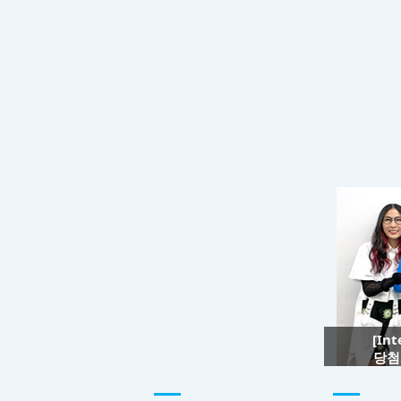
[In
당첨자