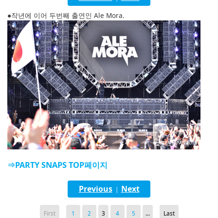
English
●작년에 이어 두번째 출연인 Ale Mora.
ภาษาไทย
tiéng Viêt
Bahasa Indonesia
⇒PARTY SNAPS TOP페이지
Previous
Next
|
First
1
2
3
4
5
...
Last