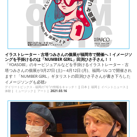
イラストレーター・古塔つみさんの個展が福岡市で開催へ！イメージソ
ングを手掛けるのは「NUMBER GIRL」田渕ひさ子さん！！
「YOASOBI」のキービジュアルなどを手掛けるイラストレーター・古
塔つみさんの個展が3月27日 (土)～4月12日 (月)、福岡パルコで開催され
ます！「NUMBER GIRL」ギタリストの田渕ひさ子さんが書き下ろした
イメージソングも必聴♪
デイリートピックス - 福岡の"今"の情報をキャッチ！
|
日本
｜
福岡
｜
イベントニュース
｜
体験
｜
ミュージック
｜
アート
｜
2021.03.16