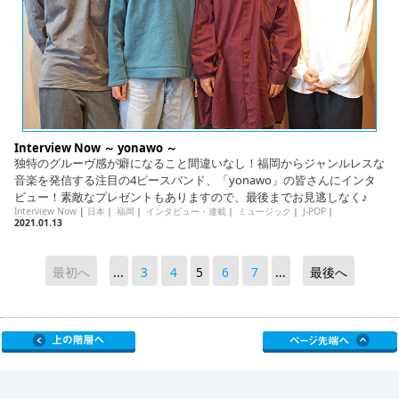
Interview Now ～ yonawo ～
独特のグルーヴ感が癖になること間違いなし！福岡からジャンルレスな
音楽を発信する注目の4ピースバンド、「yonawo」の皆さんにインタ
ビュー！素敵なプレゼントもありますので、最後までお見逃しなく♪
Interview Now
|
日本
｜
福岡
｜
インタビュー・連載
｜
ミュージック
｜
J-POP
｜
2021.01.13
最初へ
...
3
4
5
6
7
...
最後へ