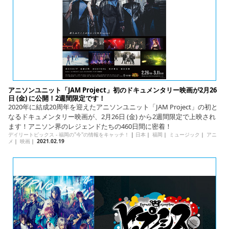
アニソンユニット「JAM Project」初のドキュメンタリー映画が2月26
日 (金) に公開！2週間限定です！
2020年に結成20周年を迎えたアニソンユニット「JAM Project」の初と
なるドキュメンタリー映画が、2月26日 (金) から2週間限定で上映され
ます！アニソン界のレジェンドたちの460日間に密着！
デイリートピックス - 福岡の"今"の情報をキャッチ！
|
日本
｜
福岡
｜
ミュージック
｜
アニ
メ
｜
映画
｜
2021.02.19