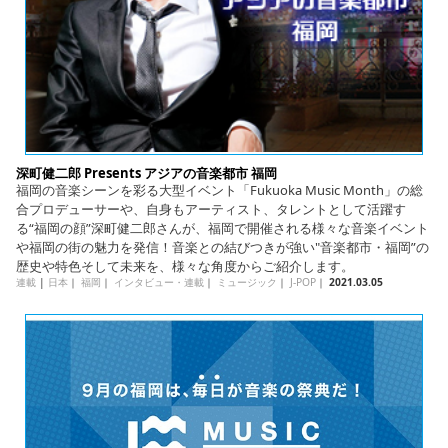
深町健二郎 Presents アジアの音楽都市 福岡
福岡の音楽シーンを彩る大型イベント「Fukuoka Music Month」の総
合プロデューサーや、自身もアーティスト、タレントとして活躍す
る“福岡の顔”深町健二郎さんが、福岡で開催される様々な音楽イベント
や福岡の街の魅力を発信！音楽との結びつきが強い"音楽都市・福岡”の
歴史や特色そして未来を、様々な角度からご紹介します。
連載
|
日本
｜
福岡
｜
インタビュー・連載
｜
ミュージック
｜
J-POP
｜
2021.03.05