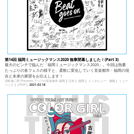
第14回 福岡ミュージックマンス2020 無事閉幕しました！(Part 3)
最大のピンチで臨んだ「福岡ミュージックマンス2020」。今回は熱量
たっぷりの各フェスの様子と、柔軟に変化していく音楽都市・福岡の現
在と未来の展望をお伝えします！
深町健二郎 Presents アジアの音楽都市 福岡
|
日本
｜
福岡
｜
インタビュー・連載
｜
ミュー
ジック
｜
J-POP
｜
2021.03.18