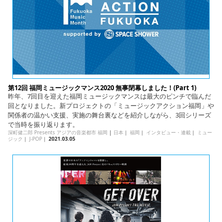
第12回 福岡ミュージックマンス2020 無事閉幕しました！(Part 1)
昨年、7回目を迎えた福岡ミュージックマンスは最大のピンチで臨んだ
回となりました。新プロジェクトの「ミュージックアクション福岡」や
関係者の温かい支援、実施の舞台裏などを紹介しながら、3回シリーズ
で当時を振り返ります。
深町健二郎 Presents アジアの音楽都市 福岡
|
日本
｜
福岡
｜
インタビュー・連載
｜
ミュー
ジック
｜
J-POP
｜
2021.03.05