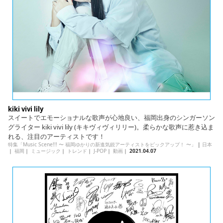
English
ภาษาไทย
tiéng Viêt
Bahasa Indonesia
kiki vivi lily
スイートでエモーショナルな歌声が心地良い、福岡出身のシンガーソン
グライター kiki vivi lily (キキヴィヴィリリー)。柔らかな歌声に惹き込ま
れる、注目のアーティストです！
特集「Music Scene!!! 〜 福岡ゆかりの新進気鋭アーティストをピックアップ！ 〜」
|
日本
｜
福岡
｜
ミュージック
｜
トレンド
｜
J-POP
｜
動画
｜
2021.04.07