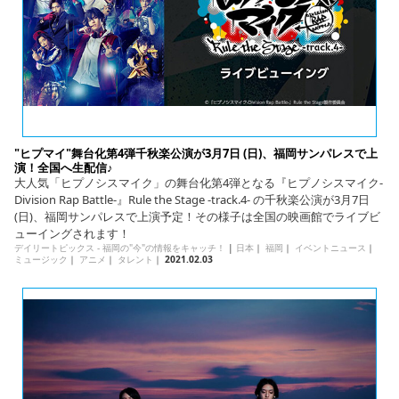
"ヒプマイ"舞台化第4弾千秋楽公演が3月7日 (日)、福岡サンパレスで上
演！全国へ生配信♪
大人気「ヒプノシスマイク」の舞台化第4弾となる『ヒプノシスマイク-
Division Rap Battle-』Rule the Stage -track.4- の千秋楽公演が3月7日
(日)、福岡サンパレスで上演予定！その様子は全国の映画館でライブビ
ューイングされます！
デイリートピックス - 福岡の"今"の情報をキャッチ！
|
日本
｜
福岡
｜
イベントニュース
｜
ミュージック
｜
アニメ
｜
タレント
｜
2021.02.03