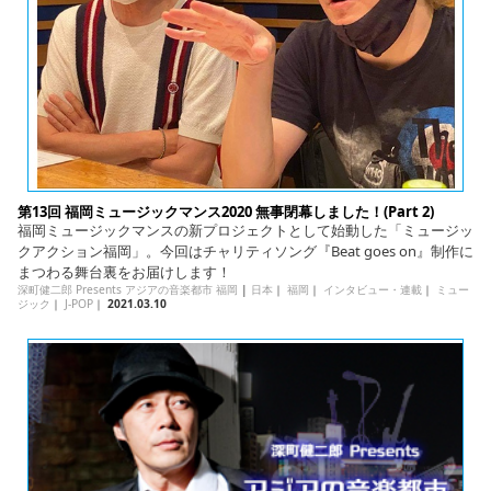
第13回 福岡ミュージックマンス2020 無事閉幕しました！(Part 2)
福岡ミュージックマンスの新プロジェクトとして始動した「ミュージッ
クアクション福岡」。今回はチャリティソング『Beat goes on』制作に
まつわる舞台裏をお届けします！
深町健二郎 Presents アジアの音楽都市 福岡
|
日本
｜
福岡
｜
インタビュー・連載
｜
ミュー
ジック
｜
J-POP
｜
2021.03.10