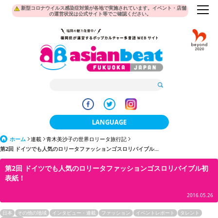
新型コロナウイルス感染症対策が各地で実施されています。イベント・店舗
の運営状況は公式サイト等でご確認ください。
LANGUAGE
ホーム
連載
青木美沙子の世界ロリータ旅行記
日本語
第2回 ドイツでも人気のロリータファッションゴスロリバイブル...
한국어
第2回 ドイツでも人気のロリータファッションゴスロリバイブル初
表紙！
簡体中文
2016.05.26
繁體中文
日本
その他の地域
インタビュー・連載
ファッション
イベントレポート
タレント