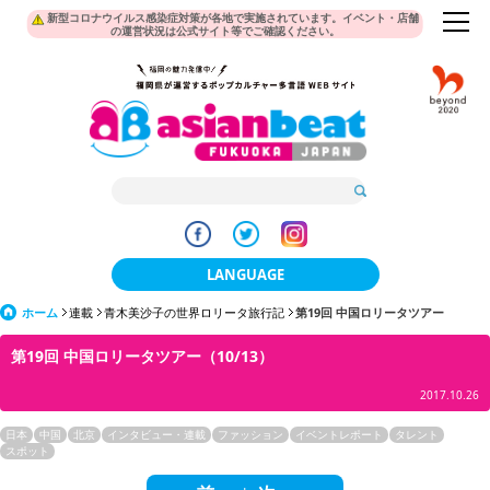
新型コロナウイルス感染症対策が各地で実施されています。イベント・店舗
の運営状況は公式サイト等でご確認ください。
LANGUAGE
ホーム
連載
青木美沙子の世界ロリータ旅行記
日本語
第19回 中国ロリータツアー
第19回 中国ロリータツアー（10/13）
한국어
2017.10.26
簡体中文
日本
中国
北京
インタビュー・連載
ファッション
イベントレポート
タレント
繁體中文
スポット