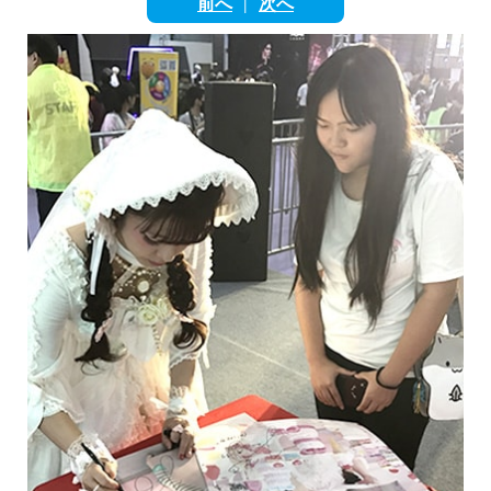
前へ
次へ
English
|
ภาษาไทย
tiéng Viêt
Bahasa Indonesia