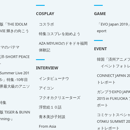
COSPLAY
GAME
「THE IDOLM
コスラボ
「EVO Japan 2019
OVIE 輝きの向こう
eport
特集コスプレを始めよう
AZA MIYUKOのドキドキ福岡
サマのパテマ
EVENT
体験記
-SHORT PEACE
韓国「済州アニメ
-
イベントフォトレ
INTERVIEW
Summer Live 201
CONNECT JAPAN 
インタビューナウ
SS-」特集 -10年目
トレポート
界最大級のアニソ
アイコン
ガンプラEXPO JAPA
フクオカクリエーターズ
2015 in FUKUOK
特集
ポート
浮世絵１０話
TIGER & BUNN
コミケットスペシャ
青木美沙子対談
inning-』
OTAKU SUMMIT 2
From Asia
ォトレポート