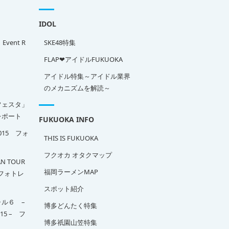
IDOL
」Event R
SKE48特集
FLAP❤アイドルFUKUOKA
アイドル特集～アイドル業界
のメカニズムを解読～
フェスタ」
ポート
FUKUOKA INFO
2015 フォ
THIS IS FUKUOKA
フクオカ オタクマップ
N TOUR
福岡ラーメンMAP
A フォトレ
スポット紹介
ル６ –
博多どんたく特集
015 – フ
博多祇園山笠特集