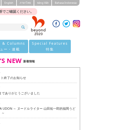
English
ภาษาไทย
tiéng Viêt
Bahasa Indonesia
等でご確認ください。
s & Columns
Special Features
ュー・連載
特集
’S NEW
新着情報
0
イト終了のお知らせ
7
今までありがとうございました
6
OKA UDON ～ ヌードルライター 山田祐一郎的福岡うど
 ～
6