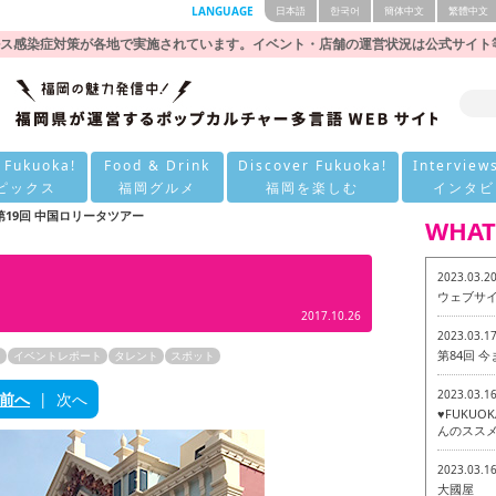
LANGUAGE
日本語
한국어
簡体中文
繁體中文
ス感染症対策が各地で実施されています。イベント・店舗の運営状況は公式サイト
 Fukuoka!
Food & Drink
Discover Fukuoka!
Interview
ピックス
福岡グルメ
福岡を楽しむ
インタビ
第19回 中国ロリータツアー
WHAT
2023.03.2
ウェブサ
2017.10.26
2023.03.1
第84回 
ン
イベントレポート
タレント
スポット
2023.03.1
前へ
|
次へ
♥FUKU
んのススメ
2023.03.1
大國屋