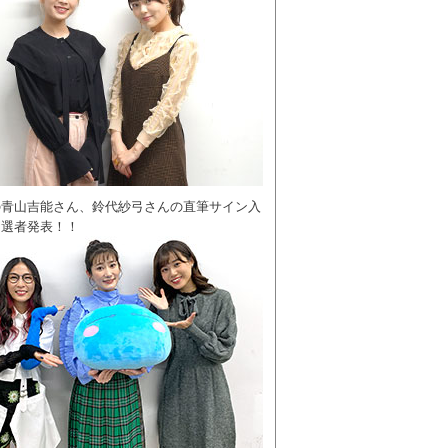
の青山吉能さん、鈴代紗弓さんの直筆サイン入
当選者発表！！