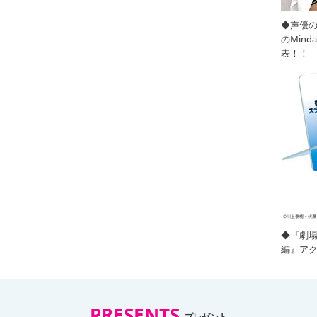
◆声優
のMin
表！！
◆『劇場
編』ア
PRESENTS
プレゼント