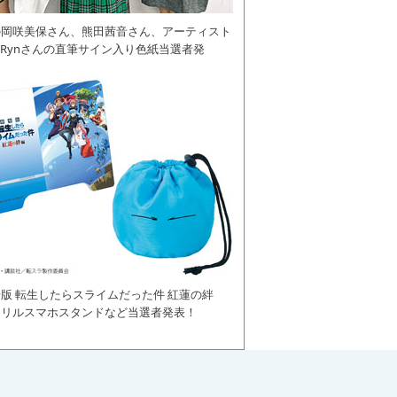
の岡咲美保さん、熊田茜音さん、アーティスト
daRynさんの直筆サイン入り色紙当選者発
版 転生したらスライムだった件 紅蓮の絆
クリルスマホスタンドなど当選者発表！