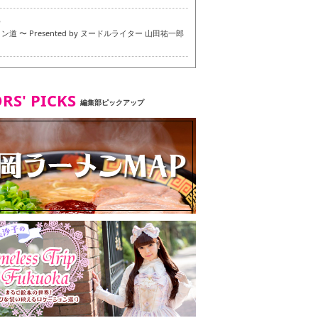
6
道 〜 Presented by ヌードルライター 山田祐一郎
6
RS' PICKS
編集部ピックアップ
7
・ベジタリアンメニュー試食ツアー in 福岡市
7
ず 博多本店 〜 ヴィーガン・ベジタリアンメニュー試
in 福岡市！〜
2
タンド大名店 〜 ヴィーガン・ベジタリアンメニュー
 in 福岡市！〜
8
尾本社うどん店