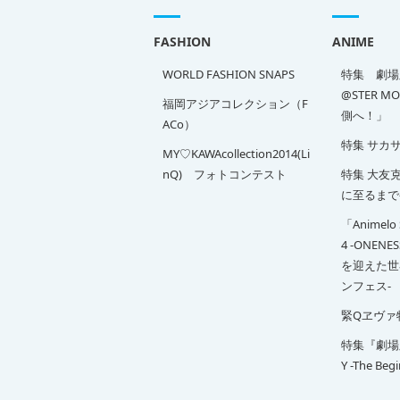
FASHION
ANIME
WORLD FASHION SNAPS
特集 劇場版
@STER M
福岡アジアコレクション（F
側へ！」
ACo）
特集 サカ
MY♡KAWAcollection2014(Li
nQ) フォトコンテスト
特集 大友克洋
に至るまで
「Animelo 
4 -ONENE
を迎えた世
ンフェス-
緊Qヱヴァ
特集『劇場版 
Y -The Beg