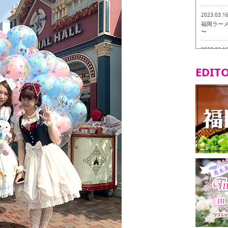
2023.03.1
福岡ラーメン
〜
2023.03.1
福龍軒
EDITO
2023.03.0
ヴィーガン
2023.03.0
磯ぎよから
食ツアー 
2023.03.0
リトルス
試食ツアー
2023.02.2
東筑軒 折