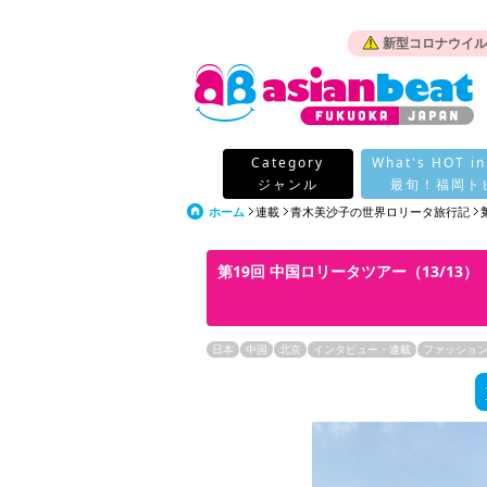
新型コロナウイル
Category
What's HOT in
ジャンル
最旬！福岡ト
ホーム
連載
青木美沙子の世界ロリータ旅行記
第19回 中国ロリータツアー（13/13）
日本
中国
北京
インタビュー・連載
ファッショ