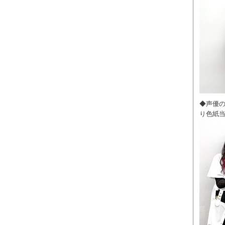
◆声優
り色紙