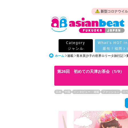
新型コロナウイル
Category
What's HOT in
ジャンル
最旬！福岡ト
ホーム
連載
青木美沙子の世界ロリータ旅行記
第26回 初めての天津お茶会（1/9）
日本
中国
インタビュー・連載
ファッション
イ