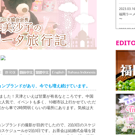
2023.03.1
福岡ラーメン
〜
2023.03.1
福龍軒
EDITO
2023.03.0
ヴィーガン
2023.03.0
磯ぎよから
食ツアー 
E:
2023.03.0
ションブランドがあり、今でも増え続けています。
リトルス
試食ツアー
来ました！天津といえば甘栗が有名なところです。中国
大人気で、イベントも多く、10都市以上行かせていただ
2023.02.2
京から車で2時間弱くらいの場所にあります。気候は大
東筑軒 折
ンブランドの撮影が目的でしたので、2泊3日のスケジ
スケジュールが2泊3日です。お茶会は結婚式会場を貸