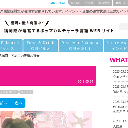
LANGUAGE
日本語
한국어
簡体中文
繁體中文
ス感染症対策が各地で実施されています。イベント・店舗の運営状況は公式サイト
 Fukuoka!
Food & Drink
Discover Fukuoka!
Interview
ピックス
福岡グルメ
福岡を楽しむ
インタビ
第26回 初めての天津お茶会
WHAT
2023.03.2
ウェブサ
2018.05.24
2023.03.1
第84回 
ベントレポート
タレント
2023.03.1
前へ
|
次へ
♥FUKU
んのススメ
2023.03.1
大國屋