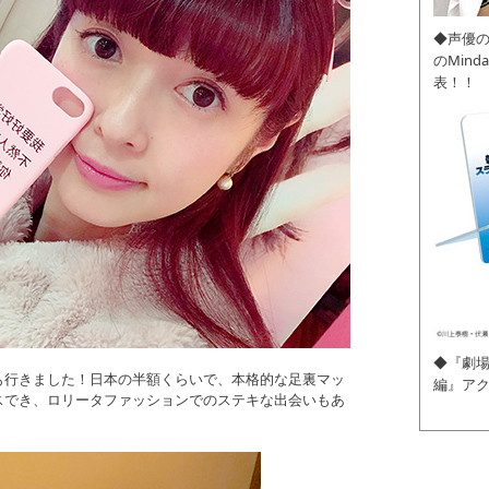
◆声優
のMin
表！！
◆『劇場
も行きました！日本の半額くらいで、本格的な足裏マッ
編』ア
スでき、ロリータファッションでのステキな出会いもあ