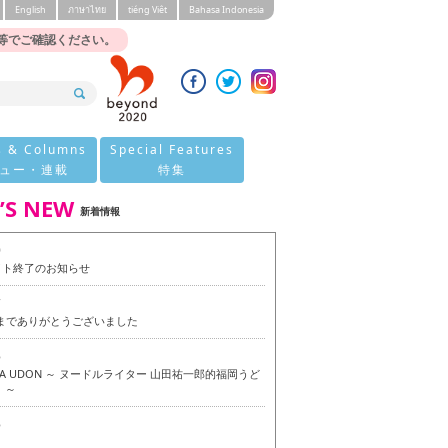
English
ภาษาไทย
tiéng Viêt
Bahasa Indonesia
等でご確認ください。
s & Columns
Special Features
ュー・連載
特集
’S NEW
新着情報
0
イト終了のお知らせ
7
今までありがとうございました
6
OKA UDON ～ ヌードルライター 山田祐一郎的福岡うど
 ～
6