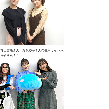
の青山吉能さん、鈴代紗弓さんの直筆サイン入
当選者発表！！