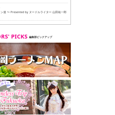
6
道 〜 Presented by ヌードルライター 山田祐一郎
6
RS' PICKS
編集部ピックアップ
7
・ベジタリアンメニュー試食ツアー in 福岡市
7
ず 博多本店 〜 ヴィーガン・ベジタリアンメニュー試
in 福岡市！〜
2
タンド大名店 〜 ヴィーガン・ベジタリアンメニュー
 in 福岡市！〜
8
尾本社うどん店