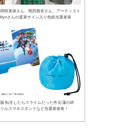
の岡咲美保さん、熊田茜音さん、アーティスト
daRynさんの直筆サイン入り色紙当選者発
版 転生したらスライムだった件 紅蓮の絆
クリルスマホスタンドなど当選者発表！