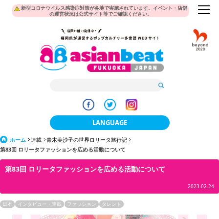
新型コロナウイルス感染症対策が各地で実施されています。イベント・店舗
の運営状況は公式サイト等でご確認ください。
LANGUAGE
ホーム
連載
青木美沙子の世界ロリータ旅行記
日本語
第83回 ロリータファッションを広める活動について
한국어
第83回 ロリータファッションを広める活動について
簡体中文
2023.02.24
繁體中文
日本
インタビュー・連載
ファッション
タレント