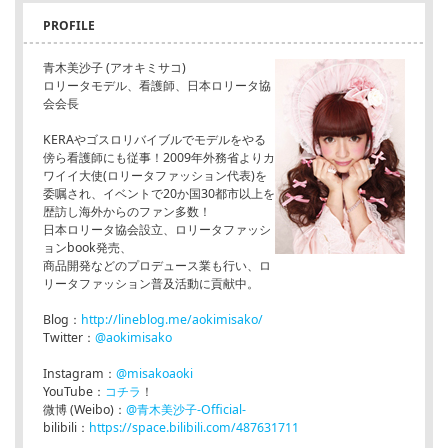
PROFILE
青木美沙子 (アオキミサコ)
ロリータモデル、看護師、日本ロリータ協
会会長
KERAやゴスロリバイブルでモデルをやる
傍ら看護師にも従事！2009年外務省よりカ
ワイイ大使(ロリータファッション代表)を
委嘱され、イベントで20か国30都市以上を
歴訪し海外からのファン多数！
日本ロリータ協会設立、ロリータファッシ
ョンbook発売、
商品開発などのプロデュース業も行い、ロ
リータファッション普及活動に貢献中。
Blog：
http://lineblog.me/aokimisako/
Twitter：
@aokimisako
Instagram：
@misakoaoki
YouTube：
コチラ
！
微博 (Weibo)：
@青木美沙子-Official-
bilibili：
https://space.bilibili.com/487631711