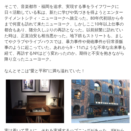
そこで、音楽都市・福岡を追求、実現する事をライフワークに
日々活動している私は、新たに学びや気づきを得ようとエンター
テイメントシティ・ニューヨークへ旅立った。80年代初頭から今
まで何度も訪れて来たニューヨーク、しかしここ10年以上仕事の
都合もあり、随分久しぶりの再訪となった。以前頻繁に訪れてい
た時は、正直治安も相当悪かった。地下鉄もストリートも、まし
てやクラブやライブハウスでは、暴力事件や発砲事件が日常茶飯
事のように起こっていた。あれから9・11のような不幸な出来事も
経て、再訪するNYはどう変わったのか。期待と不安を抱きながら
降り立ったニューヨーク。
なんとそこは“愛と平和”に満ち溢れていた！
実は着いて早々に、それを実感するハプニングがあった。JFKから