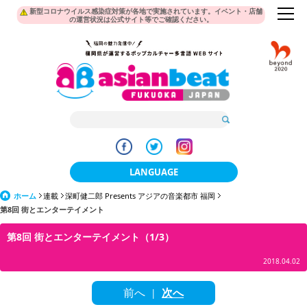
新型コロナウイルス感染症対策が各地で実施されています。イベント・店舗
の運営状況は公式サイト等でご確認ください。
LANGUAGE
ホーム
連載
深町健二郎 Presents アジアの音楽都市 福岡
日本語
第8回 街とエンターテイメント
한국어
第8回 街とエンターテイメント（1/3）
簡体中文
2018.04.02
繁體中文
前へ
次へ
|