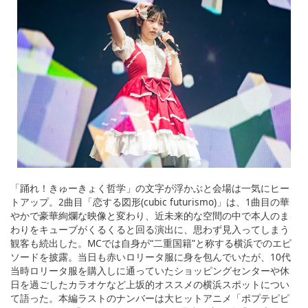
「踊れ！きゅーきょく哲学」の文字が浮かぶと会場は一気にヒー
トアップ。2曲目「恋する図形(cubic futurismo)」は、1曲目の華
やかで豪華絢爛な映像と変わり、近未来的な空間の中で本人のま
わりをキューブがくるくると回る演出に、思わず見入ってしまう
観客も続出した。MCでは自身が“二重国籍”と称する横浜でのエピ
ソードを披露。当日も赤いロリータ服に身を包んでいたが、10代
当時ロリータ服を購入しに通っていたショッピングセンターや休
日を過ごしたカラオケなど上坂的オススメの横浜スポットについ
て語った。本編ラストのナンバーは大ヒットアニメ「ポプテピピ