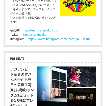
「J-POPカルチャーで世界平和を！」
TEAM SAKUSAKUはJ-POPカルチャ
ーを牽引するアーティスト・クリエ
イターの遊び場。
好きの気持ちでPEACEの輪をつなぎ
ます。
公式HP：
http://teamsakusaku.com
Twitter：
@team_sakusaku
Instagram：
https://www.instagram.com/team_sakusaku/
PRESENT!
アジアンビー
ト読者の皆さ
んの中から当
日の公演生写
真(未掲載)ラン
ダム3点セット
を2名様にプレ
ゼントしま