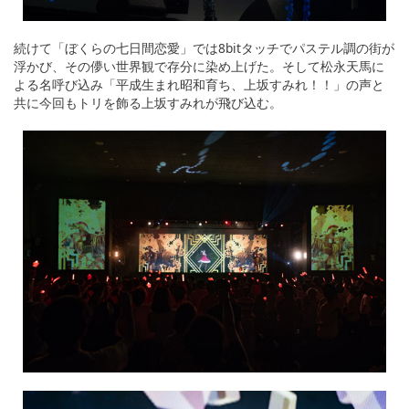
続けて「ぼくらの七日間恋愛」では8bitタッチでパステル調の街が
浮かび、その儚い世界観で存分に染め上げた。そして松永天馬に
よる名呼び込み「平成生まれ昭和育ち、上坂すみれ！！」の声と
共に今回もトリを飾る上坂すみれが飛び込む。