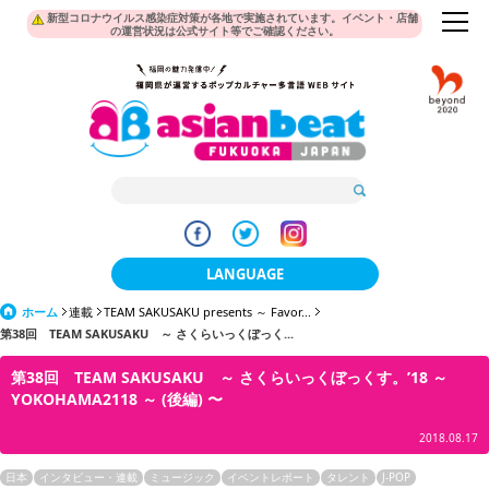
新型コロナウイルス感染症対策が各地で実施されています。イベント・店舗
の運営状況は公式サイト等でご確認ください。
LANGUAGE
ホーム
連載
TEAM SAKUSAKU presents ～ Favor...
日本語
第38回 TEAM SAKUSAKU ～ さくらいっくぼっく...
한국어
第38回 TEAM SAKUSAKU ～ さくらいっくぼっくす。’18 ～
YOKOHAMA2118 ～ (後編) 〜
簡体中文
2018.08.17
繁體中文
日本
インタビュー・連載
ミュージック
イベントレポート
タレント
J-POP