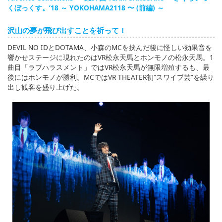
くぼっくす。’18 ～ YOKOHAMA2118 〜 (前編) ～
沢山の夢が飛び出すことを祈って！
DEVIL NO IDとDOTAMA、小森のMCを挟んだ後に怪しい効果音を
響かせステージに現れたのはVR松永天馬とホンモノの松永天馬。1
曲目「ラブハラスメント」ではVR松永天馬が無限増殖するも、最
後にはホンモノが勝利。MCではVR THEATER初“スワイプ芸”を繰り
出し観客を盛り上げた。