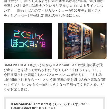
語り合う中、割って入るようにVR松永天馬が再び登場。VR技術が
発達した2118年には希少だというリアルな人間によるライブにつ
いて、「願わくばこのフィジカル・ショーが100年先も続くこと
を」とメッセージを残し21世紀の横浜を後にした。
DMM VR THEATERという箱からTEAM SAKUSAKUの沢山の夢が飛
び出すことを祈って命名された「さくらいっくぼっくす。’18」。
今回披露された素晴らしいパフォーマンスの代わりに、「もし次
回が開催されるなら･･･」という出演陣の夢を閉じ込めた素敵な”ぼ
っくす”が、いつかもう一回り大きくなって帰ってくることを、ど
うぞお楽しみに。
TEAM SAKUSAKU presents さくらいっくぼっくす。’18 〜
YOKOHAMA2118〜 セットリスト