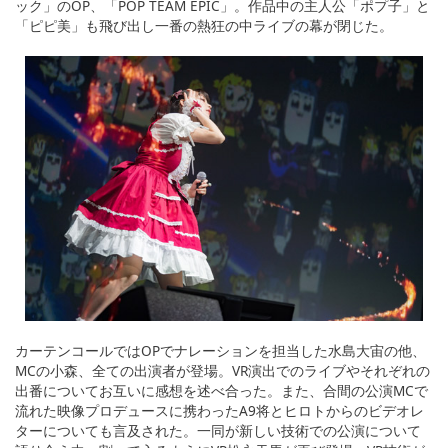
ック」のOP、「POP TEAM EPIC」。作品中の主人公「ポプ子」と
「ピピ美」も飛び出し一番の熱狂の中ライブの幕が閉じた。
カーテンコールではOPでナレーションを担当した水島大宙の他、
MCの小森、全ての出演者が登場。VR演出でのライブやそれぞれの
出番についてお互いに感想を述べ合った。また、合間の公演MCで
流れた映像プロデュースに携わったA9将とヒロトからのビデオレ
ターについても言及された。一同が新しい技術での公演について