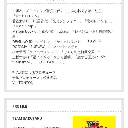
吉川友「チャーミング勝負世代」「こんな私でよかったら」
「DISTORTION」
愛乙女☆DOLL (昼公演) 「光のシンフォニー」「恋のレインボー」
「High Jump!」
Maison book girl (夜公演) 「rooms」「レインコートと首の無い
鳥」
DEVIL NO ID「シグナル」「かしましサバト」「R.S.G」*
DOTAMA「SUBWAY」*「スーパーノヴァ」
松永天馬「ラブハラスメント」「ぼくらの七日間恋愛」*
上坂すみれ「踊れ！きゅーきょく哲学」「恋する図形 (cubic
futurismo) 」「POP TEAM EPIC」
*=A9 将によるプロデュース
全体プロデュース：松永天馬
VJ：TONTON
PROFILE
TEAM SAKUSAKU