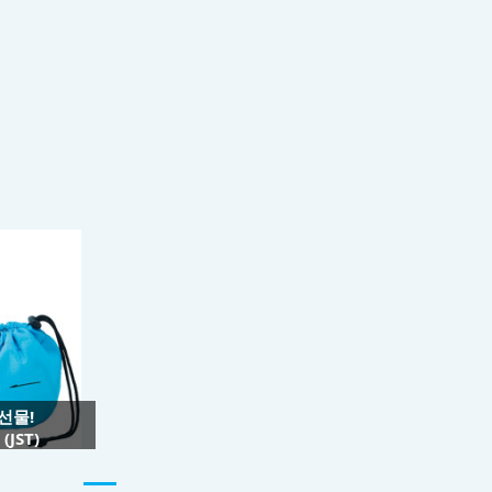
 선물!
JST)