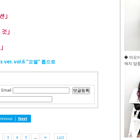
◆ 아오
ls ver. vol.6 “모델” 톱으로
색지 당첨
Email
revious
|
Next
3
4
5
...
Last