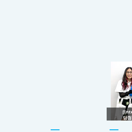
[In
당첨자