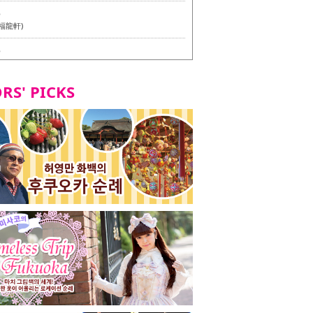
6
福龍軒)
6
멘 월드 - Presented by 누들 라이터 야마다 유이치로
RS' PICKS
7
테리언 메뉴 시식 투어 in 후쿠오카시
7
라즈 하카타 본점 / 磯ぎよからず 博多本店 - 비건・베
뉴 시식투어 in 후쿠오카시 -
2
stand 다이묘점 -비건・베지테리언 메뉴 시식투어 in 후쿠오
8
오리오본사 우동점 / 東筑軒 折尾本社うどん店