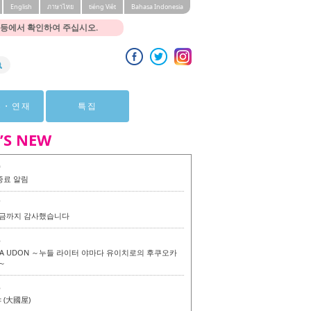
English
ภาษาไทย
tiéng Viêt
Bahasa Indonesia
 등에서 확인하여 주십시오.
뷰・연재
특집
’S NEW
0
종료 알림
7
 지금까지 감사했습니다
6
KA UDON ～누들 라이터 야마다 유이치로의 후쿠오카
～
6
(大國屋)