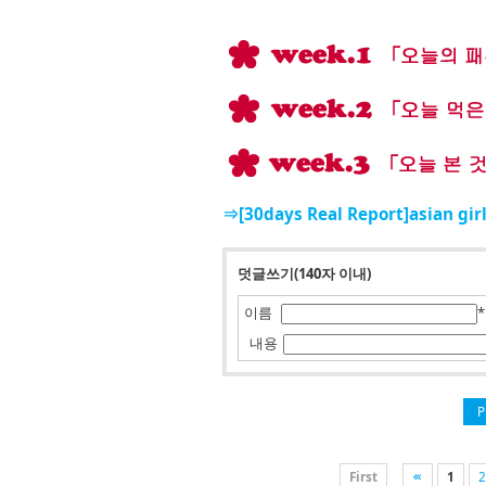
⇒[30days Real Report]asian gir
덧글쓰기(140자 이내)
이름
*
내용
P
First
1
2