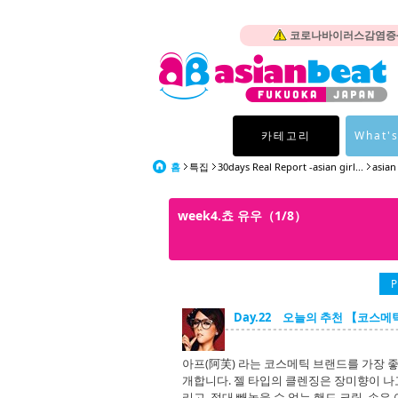
코로나바이러스감염증-1
카테고리
What's
홈
특집
30days Real Report -asian girl...
asian
week4.쵸 유우（1/8）
P
Day.22 오늘의 추천 【코스메
아프(阿芙) 라는 코스메틱 브랜드를 가장 좋
개합니다. 젤 타입의 클렌징은 장미향이 나
리고, 절대 빼놓을 수 없는 핸드 크림. 손