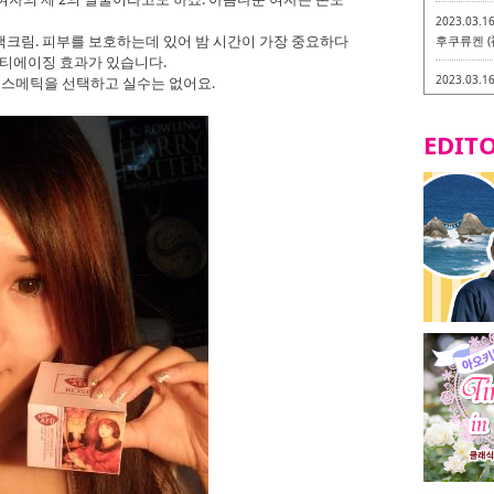
2023.03.1
크림. 피부를 보호하는데 있어 밤 시간이 가장 중요하다
후쿠류켄 (
안티에이징 효과가 있습니다.
2023.03.1
코스메틱을 선택하고 실수는 없어요.
후쿠오카 라
-
EDITO
2023.03.0
비건・베지
2023.03.0
이소기요카
지테리언 메
2023.03.0
little 
카시
2023.02.2
토치쿠켄 