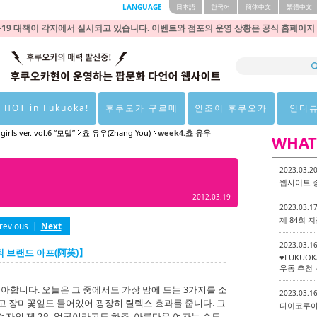
LANGUAGE
日本語
한국어
簡体中文
繁體中文
9 대책이 각지에서 실시되고 있습니다. 이벤트와 점포의 운영 상황은 공식 홈페이지
 HOT in Fukuoka!
후쿠오카 구르메
인조이 후쿠오카
인터
 girls ver. vol.6 “모델”
쵸 유우(Zhang You)
week4.쵸 유우
WHAT
2023.03.2
웹사이트 
2012.03.19
2023.03.1
제 84회
revious
|
Next
2023.03.1
틱 브랜드 아프(阿芙)】
♥FUKUO
우동 추천 
아합니다. 오늘은 그 중에서도 가장 맘에 드는 3가지를 소
2023.03.1
고 장미꽃잎도 들어있어 굉장히 릴렉스 효과를 줍니다. 그
다이코쿠야 
은 여자의 제 2의 얼굴이라고도 하죠. 아름다운 여자는 손도