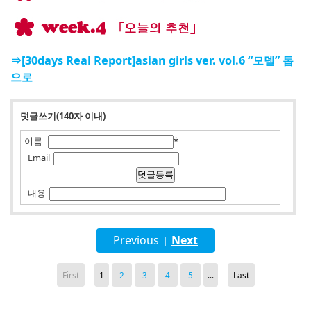
⇒[30days Real Report]asian girls ver. vol.6 “모델” 톱
으로
덧글쓰기(140자 이내)
이름
*
Email
내용
Previous
Next
|
First
1
2
3
4
5
...
Last