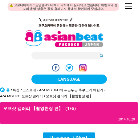
코로나바이러스감염증-19 대책이 각지에서 실시되고 있습니다. 이벤트와 점
포의 운영 상황은 공식 홈페이지 등에서 확인하여 주십시오.
LANGUAGE
홈
특집
코스프레
AZA MIYUKO의 두근두근 후쿠오카 체험기
日本語
AZA MIYUKO 오프샷 갤러리
오프샷 갤러리 【촬영현장 편】
한국어
오프샷 갤러리 【촬영현장 편】（1/6）
簡体中文
2014.10.20
繁體中文
Previous
Next
|