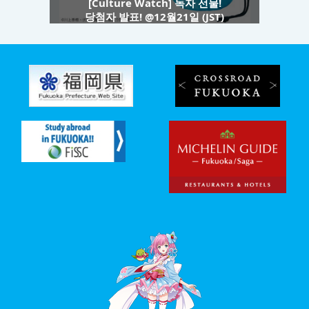
[Culture Watch] 독자 선물!
당첨자 발표! @12월21일 (JST)