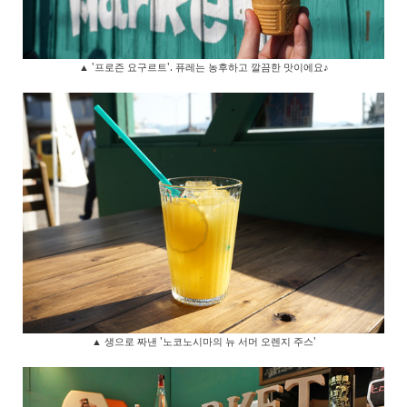
▲ '프로즌 요구르트'. 퓨레는 농후하고 깔끔한 맛이에요♪
▲ 생으로 짜낸 '노코노시마의 뉴 서머 오렌지 주스'