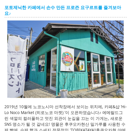
포토제닉한 카페에서 손수 만든 프로즌 요구르트를 즐겨보아
요♪
2019년 10월에 노코노시마 선착장에서 보이는 위치에, 카페&샵 ‘Hi-
Lo Noco Market (히로노코 마켓) ’이 오픈하였습니다♪ 에메랄드그
린 색깔의 컬러풀하고 멋진 외관이 눈길을 끄는 이 가게는, 새로운
SNS 명소가 될 것 같네요! 명물은 후쿠오카현산 밀가루를 사용한 수
제 빵에, 수제 햄과 소세지 전문점인 'TOBIKATAYA'(후쿠오카현 야메