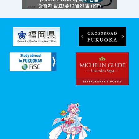
당첨자 발표! @12월21일 (JST)