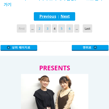
가기
Previous
Next
|
First
...
2
3
4
5
6
...
Last
PRESENTS