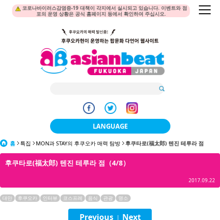
코로나바이러스감염증-19 대책이 각지에서 실시되고 있습니다. 이벤트와 점
포의 운영 상황은 공식 홈페이지 등에서 확인하여 주십시오.
LANGUAGE
홈
특집
MON과 STAY의 후쿠오카 매력 탐방
日本語
후쿠타로(福太郎) 텐진 테루라 점
후쿠타로(福太郎) 텐진 테루라 점（4/8）
한국어
2017.09.22
簡体中文
대만
후쿠오카
인터뷰
코스프레
음식
관광
명소
繁體中文
Previous
Next
|