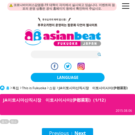
코로나바이러스감염증-19 대책이 각지에서 실시되고 있습니다. 이벤트와 점
포의 운영 상황은 공식 홈페이지 등에서 확인하여 주십시오.
LANGUAGE
홈
특집
This is Fukuoka
쇼핑
JA이토시마산직시장 이토사이사이(伊都菜彩)
日本語
JA이토시마산직시장 이토사이사이(伊都菜彩)（1/12）
한국어
2015.08.06
簡体中文
음식
명소
繁體中文
Previous
Next
|