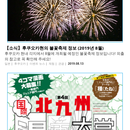
【소식】후쿠오카현의 불꽃축제 정보 (2019년 8월)
후쿠오카 현내 각지에서 8월에 개최될 예정인 불꽃축제 정보입니다! 외출
의 참고로 꼭 확인해 주세요!
일본
｜
후쿠오카
｜
이벤트 뉴스
｜
체험
｜
관광
｜
2019.08.13