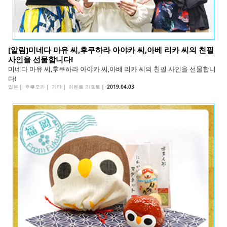
[알림]미네다 마유 씨,후쿠하라 아야카 씨,아베 리카 씨의 친필
사인을 선물합니다!
미네다 마유 씨,후쿠하라 아야카 씨,아베 리카 씨의 친필 사인을 선물합니
다!
일본
｜
후쿠오카
｜
기타
｜
이벤트 리포트
｜
2019.04.03