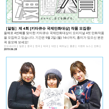
［알림］제 4회 [키타큐슈 국제만화대상] 작품 모집중!
올해로 4번째를 맞이한 키타큐슈 국제만화대상이 오리지널 4컷 만화작품
을 모집하고 있습니다. 기간은 9월 2일 (월) 14시까지, 흥미가 있으신 분은
꼭 응모해 보세요!
인도네시아
｜
일본
｜
중국
｜
한국
｜
태국
｜
대만
｜
베트남
｜
홍콩
｜
이벤트 뉴스
｜
만화
｜
2019.06.28