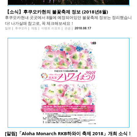
【소식】후쿠오카현의 불꽃축제 정보 (2018년8월)
후쿠오카현내 곳곳에서 8월에 예정되어있던 불꽃축제 정보는 정리했습니
다! 나가실때 참고로, 꼭 체크해보세요！
일본
｜
후쿠오카
｜
체험
｜
이벤트 리포트
｜
관광
｜
2018.08.17
[알림]「Aloha Monarch RKB하와이 축제 2018」개최 소식！