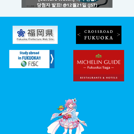
당첨자 발표! @12월21일 (JST)