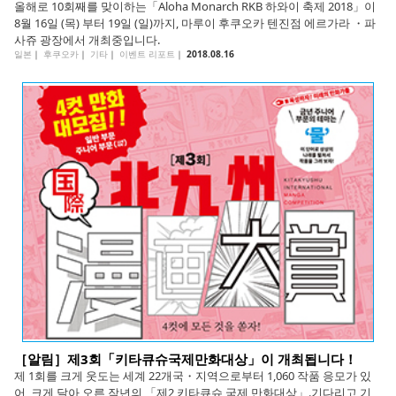
올해로 10회째를 맞이하는「Aloha Monarch RKB 하와이 축제 2018」이
8월 16일 (목) 부터 19일 (일)까지, 마루이 후쿠오카 텐진점 에르가라 ・파
사쥬 광장에서 개최중입니다.
일본
｜
후쿠오카
｜
기타
｜
이벤트 리포트
｜
2018.08.16
［알림］제3회「키타큐슈국제만화대상」이 개최됩니다！
제 1회를 크게 웃도는 세계 22개국・지역으로부터 1,060 작품 응모가 있
어, 크게 달아 오른 작년의 「제2 키타큐슈 국제 만화대상」.기다리고 기