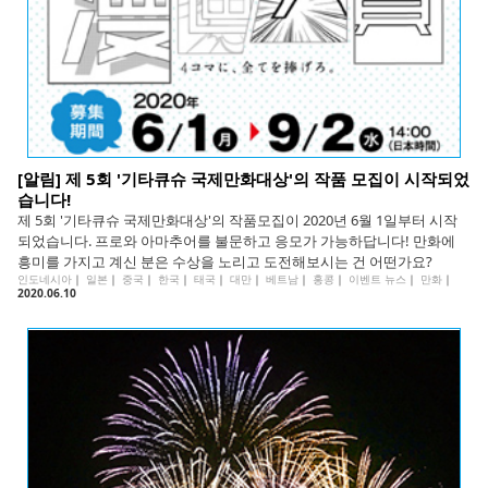
[알림] 제 5회 '기타큐슈 국제만화대상'의 작품 모집이 시작되었
습니다!
제 5회 '기타큐슈 국제만화대상'의 작품모집이 2020년 6월 1일부터 시작
되었습니다. 프로와 아마추어를 불문하고 응모가 가능하답니다! 만화에
흥미를 가지고 계신 분은 수상을 노리고 도전해보시는 건 어떤가요?
인도네시아
｜
일본
｜
중국
｜
한국
｜
태국
｜
대만
｜
베트남
｜
홍콩
｜
이벤트 뉴스
｜
만화
｜
2020.06.10