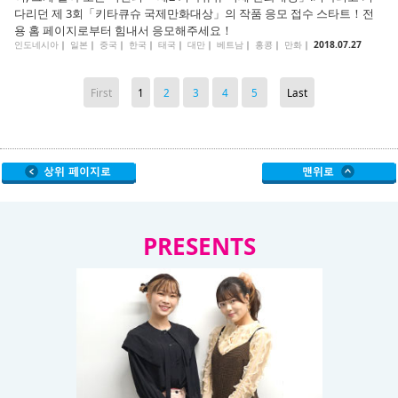
다리던 제 3회「키타큐슈 국제만화대상」의 작품 응모 접수 스타트！전
용 홈 페이지로부터 힘내서 응모해주세요！
인도네시아
｜
일본
｜
중국
｜
한국
｜
태국
｜
대만
｜
베트남
｜
홍콩
｜
만화
｜
2018.07.27
First
1
2
3
4
5
Last
PRESENTS