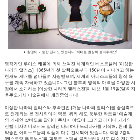
▲ 촬영이 가능한 전시도 있습니다! 셔터를 열심히 눌러주세요!
영작가인 루이스 캐롤에 의해 쓰여진 세계적인 베스트셀러 [이상한
나라의 앨리스]. 1865년의 첫 발행으로부터 150년이 지나려고 하는
현재도 세대를 넘나들며 사랑받으며, 세계의 아티스트들의 창작 욕
구를 계속 자극하고 있습니다. 그런 불후의 명작의 매력을 다양한 시
점에서 소개하는 [이상한 나라의 앨리스전]이 내년 1월 19일(일)까지
후쿠오카시 미술관에서 개최중입니다!
이상한 나라의 앨리스와 후속편인 [거울 나라의 앨리스]를 중심축으
로 전개되는 본 전시회의 매력은, 뭐라 해도 풍부한 작품들! 예술계
의 기재인 살바도르 달리에 쿠사마 야요이...그리고 레이디 가가의
신발 디자이너로서도 알려진 타테하나 노리타카를 시작해, 현재 활
약중인 아티스트들의 작품이 다수 전시되어 있습니다. 회장 2층의
[레스토랑 푸르누스]를 필두로, 스페셜 콜라보레이션도 다수 전개중