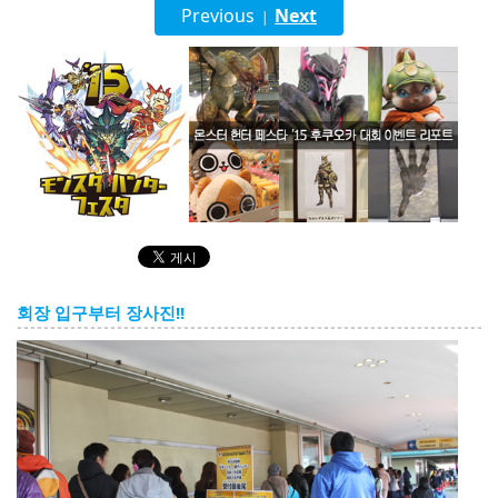
English
Previous
Next
|
ภาษาไทย
tiéng Viêt
Bahasa Indonesia
회장 입구부터 장사진!!