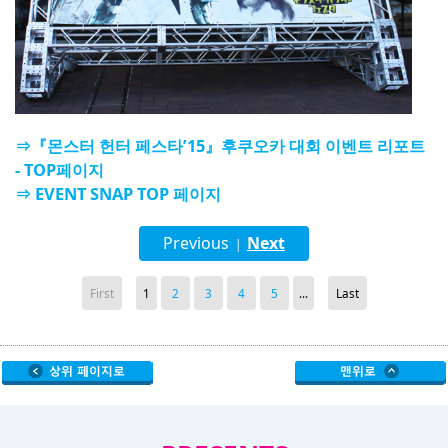
⇒『몬스터 헌터 페스타’15』후쿠오카 대회 이벤트 리포트
- TOP페이지
⇒ EVENT SNAP TOP 페이지
Previous
Next
|
First
1
2
3
4
5
...
Last