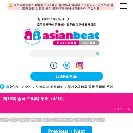
코로나바이러스감염증-19 대책이 각지에서 실시되고 있습니다. 이벤트와 점
포의 운영 상황은 공식 홈페이지 등에서 확인하여 주십시오.
LANGUAGE
홈
연재
아오키 미사코의 세계 로리타 여행기
日本語
제19회 중국 로리타 투어
제19회 중국 로리타 투어（4/13）
한국어
2017.10.26
簡体中文
일본
중국
베이징
인터뷰
패션
이벤트 리포트
연예인/아이돌
명소
繁體中文
Previous
Next
|