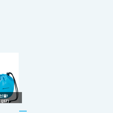
 선물!
JST)