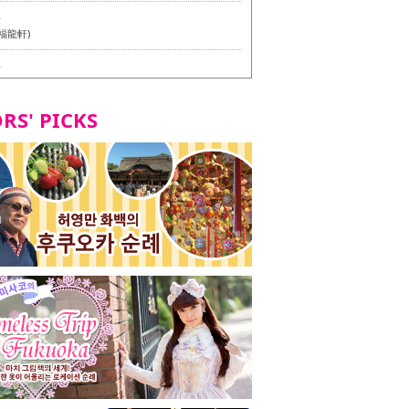
6
福龍軒)
6
멘 월드 - Presented by 누들 라이터 야마다 유이치로
RS' PICKS
7
테리언 메뉴 시식 투어 in 후쿠오카시
7
라즈 하카타 본점 / 磯ぎよからず 博多本店 - 비건・베
뉴 시식투어 in 후쿠오카시 -
2
stand 다이묘점 -비건・베지테리언 메뉴 시식투어 in 후쿠오
8
오리오본사 우동점 / 東筑軒 折尾本社うどん店