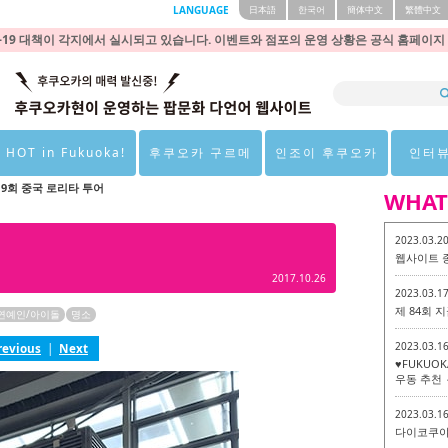
LANGUAGE
日本語
한국어
簡体中文
繁體中文
9 대책이 각지에서 실시되고 있습니다. 이벤트와 점포의 운영 상황은 공식 홈페이지
 HOT in Fukuoka!
후쿠오카 구르메
인조이 후쿠오카
인터
19회 중국 로리타 투어
WHAT
2023.03.2
웹사이트 
2017.10.26
2023.03.1
제 84회
연예인/아이돌
명소
2023.03.1
revious
|
Next
♥FUKUO
우동 추천 
2023.03.1
다이코쿠야 