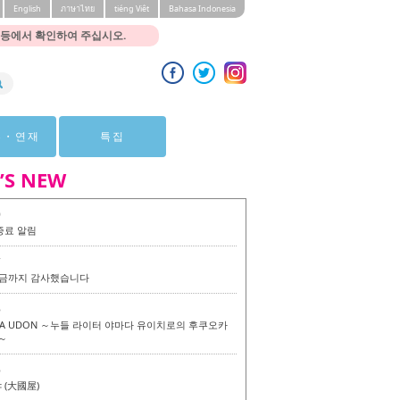
English
ภาษาไทย
tiéng Viêt
Bahasa Indonesia
 등에서 확인하여 주십시오.
뷰・연재
특집
’S NEW
0
종료 알림
7
 지금까지 감사했습니다
6
KA UDON ～누들 라이터 야마다 유이치로의 후쿠오카
～
6
(大國屋)