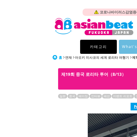
코로나바이러스감염증-1
카테고리
What's
홈
연재
아오키 미사코의 세계 로리타 여행기
제
제19회 중국 로리타 투어（8/13）
일본
중국
베이징
인터뷰
패션
이벤트 리포트
P