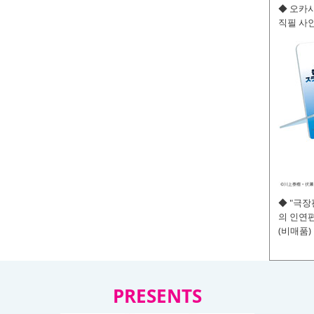
◆ 오카사
직필 사인
◆ "극
의 인연편
(비매품)
PRESENTS