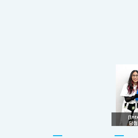
[In
당첨자