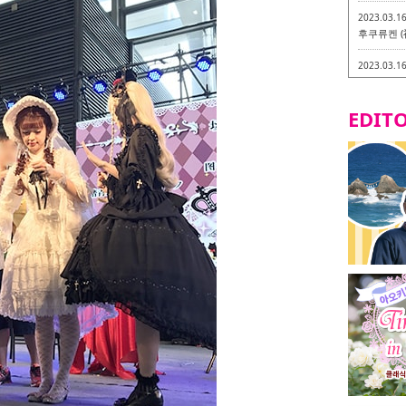
2023.03.1
후쿠류켄 (
2023.03.1
후쿠오카 라
-
EDITO
2023.03.0
비건・베지
2023.03.0
이소기요카
지테리언 메
2023.03.0
little 
카시
2023.02.2
토치쿠켄 