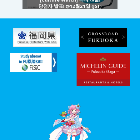
당첨자 발표! @12월21일 (JST)