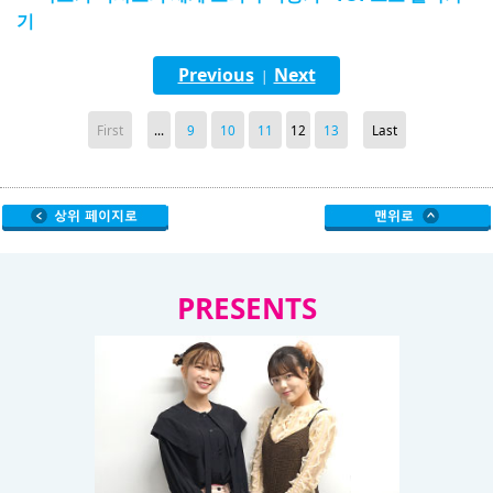
기
Previous
Next
|
First
...
9
10
11
12
13
Last
PRESENTS