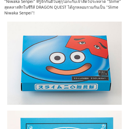
"Niwaka Senpei" ที่รู้จักกันดีในฟุกุโอกะกับเจ้าสัตว์ประหลาด "Slime"
สุดคลาสสิกในซีรีส์ DRAGON QUEST ได้ถูกหลอมรวมกันเป็น "Slime
Niwaka Senpei"!