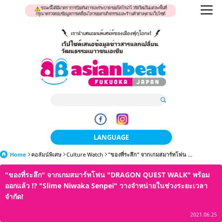
ขณะนี้ได้มีมาตราการป้องกันการแพร่ระบาดของโคโรน่าไวรัสใหม่ในแต่ละพื้นที่
กรุณาตรวจสอบข้อมูลการเคลื่อนไหวของงานกิจกรรมและร้านค้าต่างๆตามเว็บไซต์
LANGUAGE
Home
คอลัมน์พิเศษ
Culture Watch
日本語
"ของที่ระลึก" จากเกมสมาร์ทโฟน ...
"ของที่ระลึก" จากเกมสมาร์ทโฟน "DRAGON QUEST WALK" พร้อม
한국어
ออกแล้ว !? "Slime Niwaka Senpei" วางจำหน่ายในช่วงระยะเวลา
簡体中文
จำกัด!
2021.06.25
繁體中文