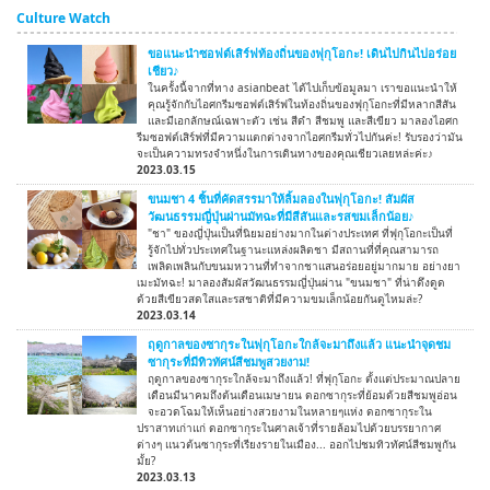
Culture Watch
ขอแนะนำซอฟต์เสิร์ฟท้องถิ่นของฟุกุโอกะ! เดินไปกินไปอร่อย
เชียว♪
ในครั้งนี้จากที่ทาง asianbeat ได้ไปเก็บข้อมูลมา เราขอแนะนำให้
คุณรู้จักกับไอศกรีมซอฟต์เสิร์ฟในท้องถิ่นของฟุกุโอกะที่มีหลากสีสัน
และมีเอกลักษณ์เฉพาะตัว เช่น สีดำ สีชมพู และสีเขียว มาลองไอศก
รีมซอฟต์เสิร์ฟที่มีความแตกต่างจากไอศกรีมทั่วไปกันค่ะ! รับรองว่ามัน
จะเป็นความทรงจำหนึ่งในการเดินทางของคุณเชียวเลยหล่ะค่ะ♪
2023.03.15
ขนมชา 4 ชิ้นที่คัดสรรมาให้ลิ้มลองในฟุกุโอกะ! สัมผัส
วัฒนธรรมญี่ปุ่นผ่านมัทฉะที่มีสีสันและรสขมเล็กน้อย♪
"ชา" ของญี่ปุ่นเป็นที่นิยมอย่างมากในต่างประเทศ ที่ฟุกุโอกะเป็นที่
รู้จักไปทั่วประเทศในฐานะแหล่งผลิตชา มีสถานที่ที่คุณสามารถ
เพลิดเพลินกับขนมหวานที่ทำจากชาแสนอร่อยอยู่มากมาย อย่างยา
เมะมัทฉะ! มาลองสัมผัสวัฒนธรรมญี่ปุ่นผ่าน "ขนมชา" ที่น่าดึงดูด
ด้วยสีเขียวสดใสและรสชาติที่มีความขมเล็กน้อยกันดูไหมล่ะ?
2023.03.14
ฤดูกาลของซากุระในฟุกุโอกะใกล้จะมาถึงแล้ว แนะนำจุดชม
ซากุระที่มีทิวทัศน์สีชมพูสวยงาม!
ฤดูกาลของซากุระใกล้จะมาถึงแล้ว! ที่ฟุกุโอกะ ตั้งแต่ประมาณปลาย
เดือนมีนาคมถึงต้นเดือนเมษายน ดอกซากุระที่ย้อมด้วยสีชมพูอ่อน
จะอวดโฉมให้เห็นอย่างสวยงามในหลายๆแห่ง ดอกซากุระใน
ปราสาทเก่าแก่ ดอกซากุระในศาลเจ้าที่รายล้อมไปด้วยบรรยากาศ
ต่างๆ แนวต้นซากุระที่เรียงรายในเมือง... ออกไปชมทิวทัศน์สีชมพูกัน
มั้ย?
2023.03.13