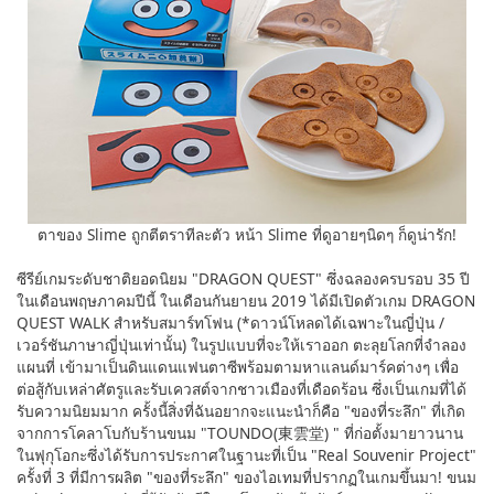
ตาของ Slime ถูกตีตราทีละตัว หน้า Slime ที่ดูอายๆนิดๆ ก็ดูน่ารัก!
ซีรีย์เกมระดับชาติยอดนิยม "DRAGON QUEST" ซึ่งฉลองครบรอบ 35 ปี
ในเดือนพฤษภาคมปีนี้ ในเดือนกันยายน 2019 ได้มีเปิดตัวเกม DRAGON
QUEST WALK สำหรับสมาร์ทโฟน (*ดาวน์โหลดได้เฉพาะในญี่ปุ่น /
เวอร์ชันภาษาญี่ปุ่นเท่านั้น) ในรูปแบบที่จะให้เราออก ตะลุยโลกที่จำลอง
แผนที่ เข้ามาเป็นดินแดนแฟนตาซีพร้อมตามหาแลนด์มาร์คต่างๆ เพื่อ
ต่อสู้กับเหล่าศัตรูและรับเควสต์จากชาวเมืองที่เดือดร้อน ซึ่งเป็นเกมที่ได้
รับความนิยมมาก ครั้งนี้สิ่งที่ฉันอยากจะแนะนำก็คือ "ของที่ระลึก" ที่เกิด
จากการโคลาโบกับร้านขนม "TOUNDO(東雲堂) " ที่ก่อตั้งมายาวนาน
ในฟุกุโอกะซึ่งได้รับการประกาศในฐานะที่เป็น "Real Souvenir Project"
ครั้งที่ 3 ที่มีการผลิต "ของที่ระลึก" ของไอเทมที่ปรากฏในเกมขึ้นมา! ขนม