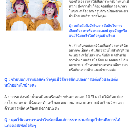
ของตัวเอง เวลาใส่เสื้อเกราะก็ยังกะแบกเป้
หนักๆ ยิ่งกว่านั้นก็ต้องคอยยิ้มตลอดเวลา
ในขณะที่ต้องรักษารูปลักษณ์ของตัวละคร
นั้นด้วย มันลำบากจริงๆค่ะ
Q : อะไรคือปัจจัยในการตัดสินในการ
เลือกตัวละครที่จะคอสเพลย์ คุณมีกฎหรือ
แนวโน้มอะไรในตัวคุณบ้างไหม
A : สำหรับคอสเพลย์ฉันเลือกตัวละครที่ฉัน
อยากจะเป็นค่ะ ฉันคิดว่ามันไม่สำคัญที่มัน
จะเหมาะหรือไม่เหมาะกับฉัน แต่สำหรับ
การทำงานแล้ว เมื่อฉันแต่งคอสเพลย์ ฉัน
พยายามจะท้าทายตัวละครที่คนอื่นขอมา
หรือที่คนรอบข้างแนะนำเสมอค่ะ
Q : ช่วยบอกเราหน่อยค่ะว่าคุณมีวิธีการดัดแปลงการแต่งตัวและแต่ง
หน้าอย่างไรบ้างคะ
A : การแต่งหน้านั้นเหมือนหรือคล้ายกันมาตลอด 10 ปี ค่ะไม่ได้ดัดแปลง
อะไร ก่อนหน้านี้ฉันเคยทำเครื่องแต่งกายมากมายเพราะฉันเรียนวิชาเอก
ด้านการผลิตเครื่องแต่งกายน่ะค่ะ
Q : คุณใช้เวลานานเท่าไหร่คะตั้งแต่การรวบรวมข้อมูลไปจนถึงการได้
แต่งคอสเพลย์จริงๆ