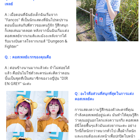
เพลย์
A : เมื่อตอนที่ฉันยังเด็กฉันเริ่มจาก
"Fancos" ที่เป็นนักแสดงที่ฉันโปรดปราน
ตอนนั้นเล่นกับพี่สาวของคนรู้จัก รู้สึกสนุก
ก็เลยเล่นมาตลอด หลังจากนั้นฉันเริ่มแต่ง
คอสเพลย์จากเกมส์และมังงะหลังจากได้
รับแรงบันดาลใจจากเกมส์ "Dungeon &
Fighter"
Q.：คอสเพลย์แรกของคุณคือ
A : ค่อนข้างนานมากแล้วค่ะ จำไม่ค่อยได้
แล้ว คือมันไม่ใช่ตัวละครน่ะค่ะคิดว่าตอน
นั้นเป็นชุดที่เป็นสมาชิกของวงญี่ปุ่น "DIR
EN GREY" น่ะค่ะ
Q : อะไรคือส่วนที่สนุกที่สุดในการแต่ง
คอสเพลย์คะ
การแสดงความรู้สึกของตัวละครที่คุณ
กำลังคอสเพลย์อยู่น่ะค่ะ มันทำให้คุณรู้สึก
ว่าคุณอยู่นอกโลกแห่งความจริง คอสเพล
ย์นี่โดยพื้นๆแล้วมันแต่งยากนะคะ อย่าง
วิกนี่ก็หนักกว่าหมวกทั่วไป เสื้อผ้าก็หนัก
และแถมต้องแต่งหน้าเพื่อปกปิดใบหน้า