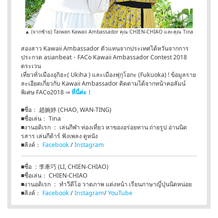
▲ (จากซ้าย) Taiwan Kawaii Ambassador คุณ CHIEN-CHIAO และคุณ Tina
สองสาว Kawaii Ambassador ตัวแทนจากประเทศไต้หวันจากการ
ประกวด asianbeat・FACo Kawaii Ambassador Contest 2018
ตระเวน
เที่ยวทั่วเมืองอุกิฮะ( Ukiha ) และเมืองฟุกุโอกะ (Fukuoka) ! ข้อมูลราย
ละเอียดเกี่ยวกับ Kawaii Ambassador ติดตามได้จากหน้าคอลัมน์
พิเศษ FACo2018 ⇒
ที่นี่ค่ะ！
■ชื่อ： 趙婉婷 (CHAO, WAN-TING)
■ชื่อเล่น： Tina
■งานอดิเรก ： เล่นกีฬา ท่องเที่ยว หาของอร่อยทาน ถ่ายรูป อ่านนิต
รสาร เล่นกีต้าร์ ฟังเพลง ดูหนัง
■ลิงค์：
Facebook
/
Instagram
■ชื่อ ：李牽巧 (LI, CHIEN-CHIAO)
■ชื่อเล่น： CHIEN-CHIAO
■งานอดิเรก ： ทำวีดีโอ วาดภาพ แต่งหน้า เรียนภาษาญี่ปุ่นนิดหน่อย
■ลิงค์：
Facebook
/
Instagram
/
YouTube