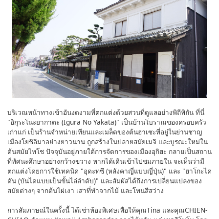
บริเวณหน้าทางเข้าอันงดงามที่ตกแต่งด้วยสวนที่ดูแลอย่างพิถีพิถัน ที่นี่
"อิกุระโนะยากาตะ (Igura No Yakata)" เป็นบ้านโบราณของครอบครัว
เก่าแก่ เป็นร้านจำหน่ายเทียนและเมล็ดของต้นฮาเซะที่อยู่ในย่านชาญ
เมืองโยชิอิมาอย่างยาวนาน ถูกสร้างในปลายสมัยเมจิ และบูรณะใหม่ใน
ต้นสมัยไทโช ปัจจุบันอยู่ภายใต้การจัดการของเมืองอุกิฮะ กลายเป็นสถาน
ที่ทัศนะศึกษาอย่างกว้างขวาง หากได้เดินเข้าไปชมภายใน จะเห็นว่ามี
ตกแต่งโดยการใช้เทคนิค "อุดะทซึ (หลังคาญี่แบบญี่ปุ่น)" และ "ฮาโกะไค
ดัน (บันไดแบบเป็นขั้นไล่ลำดับ)" และสัมผัสได้ถึงการเปลี่ยนแปลงของ
สมัยต่างๆ จากต้นไผ่เงา เสาที่ทำจากไม้ และโทนสีสว่าง
การสัมภาษณ์ในครั้งนี้ ได้เช่าห้องพิเศษเพื่อให้คุณTina และคุณCHIEN-