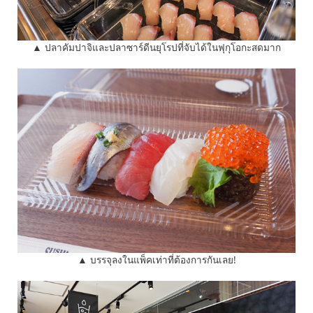
▲ ปลาคัมปาจิและปลาซาร์ดีนยุโรปที่จับได้ในฟุกุโอกะสดมาก
▲ บรรจุลงในแพ็คเท่าที่ต้องการกันเลย!