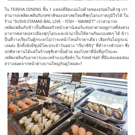
ใน TERIHA DINING ชั้น 1 แหล่งที่อัดแน่นไปด้วยของอร่อยในคิวชู เรา
สามารถเพลิดเพลินกับรสชาติของปลาสดใหม่ที่ฟุกุโอกะภาคภูมิใจได้ ใน
ร้าน “SUSHI-ITAMAE-BAL LIVE・FISH・MARKET” เราสามารถ
เพลิดเพลินกับข้าวปั้นที่พ่อครัวหน้าเคาน์เตอร์แล่ปลาตามฤดูกาลที่ส่งตรง
มาจากตลาดปลาเมืองฟุกุโอกะและนำมาปั้นให้ทานกันแบบสดๆ ได้ ข้าว
ปั้นที่วางเรียงในตู้กระจกไม่ว่าจะหน้าไหนก็ราคาเดียว เลือกกันไม่ถูกแน่
เลยค่ะ อีกทั้งยังมีซุปมิโสะประจำวันอย่าง “เรียวชิจิรุ” ที่ทำจากหัวปลา ซึ่ง
ปกติหาทานได้แค่ในร้านซูชิเท่านั้นด้วย ลองไปหาที่นั่งที่ถูกใจและ
เพลิดเพลินกับอาหารและเหล้าแบบชิลล์ๆ ใน Food Hall ที่มีแสงแดดส่อง
สว่างลอดจากหน้าต่างบานใหญ่กันดูไหมคะ?