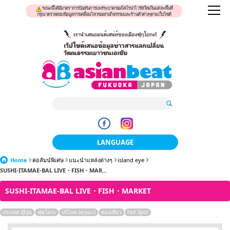
ขณะนี้ได้มีมาตราการป้องกันการแพร่ระบาดของโคโรน่าไวรัสใหม่ในแต่ละพื้นที่
กรุณาตรวจสอบข้อมูลการเคลื่อนไหวของงานกิจกรรมและร้านค้าต่างๆตามเว็บไซต์
LANGUAGE
Home
คอลัมน์พิเศษ
แนะนำแหล่งต่างๆ
日本語
island eye
SUSHI-ITAMAE-BAL LIVE・FISH・MAR...
한국어
SUSHI-ITAMAE-BAL LIVE・FISH・MARKET
簡体中文
ประเทศ ญี่ปุ่น
ฟุคุโอกะ
บริโภค (คุรุเมะ)
ท่องเที่ยว
Hot Spot
繁體中文