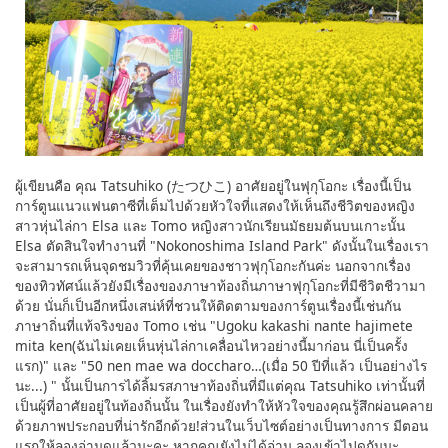
ผู้เขียนคือ คุณ Tatsuhiko (たつひこ) อาศัยอยู่ในฟุกุโอกะ เรื่องนี้เป็น
การ์ตูนแนวแฟนตาซีที่เต็มไปด้วยหัวใจที่แสดงให้เห็นถึงชีวิตของหญิง
สาวหุ่นไล่กา Elsa และ Tomo หญิงสาวนักเรียนมัธยมต้นบนเกาะนั้น
Elsa ตัดสินใจทำงานที่ "Nokonoshima Island Park" ดังนั้นในเรื่องเรา
จะสามารถเห็นจุดชมวิวที่คุ้นเคยของชาวฟุกุโอกะกันค่ะ นอกจากเรื่อง
ของทิวทัศน์แล้วยังมีเรื่องของภาษาท้องถิ่นภาษาฟุกุโอกะที่มีชีวิตชีวามา
ด้วย นั่นก็เป็นอีกหนึ่งเสน่ห์ที่ชวนให้ติดตามของการ์ตูนเรื่องนี้เช่นกัน
ภาษาถิ่นที่แท้จริงของ Tomo เช่น "Ugoku kakashi nante hajimete
mita ken(ฉันไม่เคยเห็นหุ่นไล่กาเคลื่อนไหวอย่างนี้มาก่อน นี่เป็นครั้ง
แรก)" และ "50 nen mae wa doccharo…(เมื่อ 50 ปีที่แล้ว เป็นอย่างไร
นะ...) " นั้นเป็นการได้ลิ้มรสภาษาท้องถิ่นที่มีแต่คุณ Tatsuhiko เท่านั้นที่
เป็นผู้ที่อาศัยอยู่ในท้องถิ่นนั้น ในเรื่องยังทำให้หัวใจของคุณรู้สึกผ่อนคลาย
ด้วยภาพประกอบที่น่ารักอีกด้วย!ส่วนในเว็บไซต์อย่างเป็นทางการ มีตอน
แรกให้ลองอ่านดูแล้วนะคะ หากคุณยังไม่ได้อ่าน ลองเข้าไปดูกันนะ