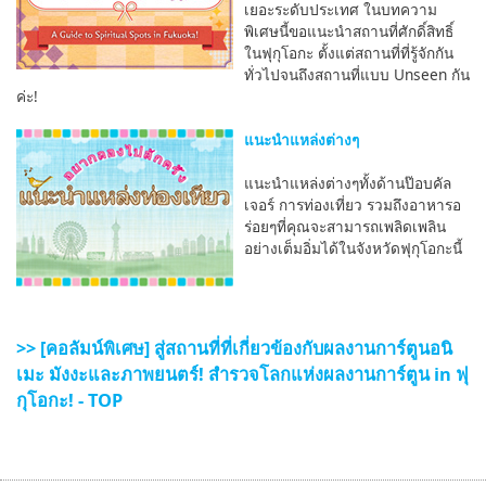
เยอะระดับประเทศ ในบทความ
พิเศษนี้ขอแนะนำสถานที่ศักดิ์สิทธิ์
ในฟุกุโอกะ ตั้งแต่สถานที่ที่รู้จักกัน
ทั่วไปจนถึงสถานที่แบบ Unseen กัน
ค่ะ!
แนะนำแหล่งต่างๆ
แนะนำแหล่งต่างๆทั้งด้านป๊อบคัล
เจอร์ การท่องเที่ยว รวมถึงอาหารอ
ร่อยๆที่คุณจะสามารถเพลิดเพลิน
อย่างเต็มอิ่มได้ในจังหวัดฟุกุโอกะนี้
>> [คอลัมน์พิเศษ] สู่สถานที่ที่เกี่ยวข้องกับผลงานการ์ตูนอนิ
เมะ มังงะและภาพยนตร์! สำรวจโลกแห่งผลงานการ์ตูน in ฟุ
กุโอกะ! - TOP