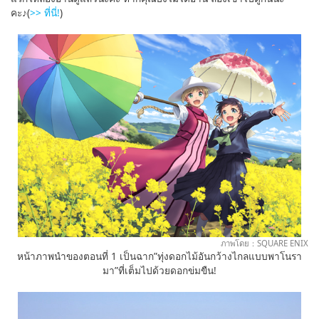
คะ♪(
>> ที่นี่!
)
ภาพโดย：SQUARE ENIX
หน้าภาพนำของตอนที่ 1 เป็นฉาก”ทุ่งดอกไม้อันกว้างไกลแบบพาโนรา
มา”ที่เต็มไปด้วยดอกข่มขืน!