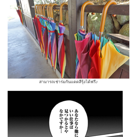
สามารถเช่าร่มกันแดดสีรุ้งได้ฟรี♪