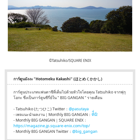
©Tatsuhiko/SQUARE ENIX
การ์ตูนมังงะ "Hotomeku Kakashi" (ほとめくかかし)
การ์ตูนประเภทแฟนตาซีที่เต็มไปด้วยหัวใจโดยคุณ Tatsuhiko จากฟุกุ
โอกะ ซึ่งเป็นการ์ตูนซีรี่ย์ใน " BIG GANGAN " รายเดือน
- Tatsuhiko (たつひこ) Twitter：
@pasutaya
- เพจแนะนำผลงาน｜Monthly BIG GANGAN：
ที่ี่นี่!
- Monthly BIG GANGAN｜SQUARE ENIX：
https://magazine.jp.square-enix.com/top/
- Monthly BIG GANGAN Twitter：
@big_gangan