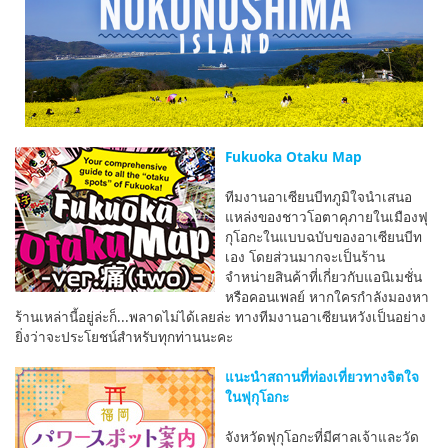
Fukuoka Otaku Map
ทีมงานอาเซียนบีทภูมิใจนำเสนอ
แหล่งของชาวโอตาคุภายในเมืองฟุ
กุโอกะในแบบฉบับของอาเซียนบีท
เอง โดยส่วนมากจะเป็นร้าน
จำหน่ายสินค้าที่เกี่ยวกับแอนิเมชั่น
หรือคอนเพลย์ หากใครกำลังมองหา
ร้านเหล่านี้อยู่ล่ะก็...พลาดไม่ได้เลยล่ะ ทางทีมงานอาเซียนหวังเป็นอย่าง
ยิ่งว่าจะประโยชน์สำหรับทุกท่านนะคะ
แนะนำสถานที่ท่องเที่ยวทางจิตใจ
ในฟุกุโอกะ
จังหวัดฟุกุโอกะที่มีศาลเจ้าและวัด