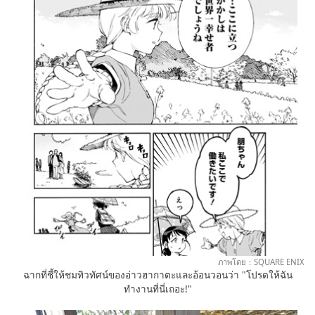
ภาพโดย：SQUARE ENIX
ฉากที่ชี้ให้ชมทิวทัศน์ของอ่าวฮากาตะและอ้อนวอนว่า "โปรดให้ฉัน
ทำงานที่นี่เถอะ!"