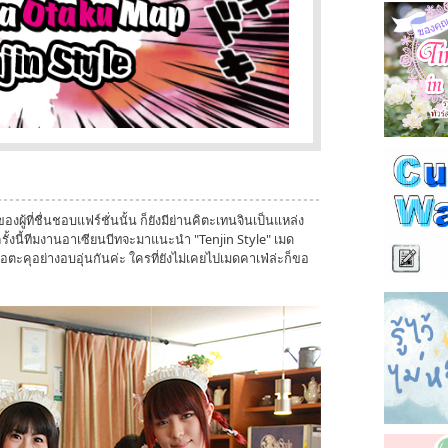
ู้ที่ชื่นชอบแฟร์ชั่นนั้น ก็ยังมีย่านคิตะเทนจินเป็นแหล่ง
นครั้งนี้ทีมงานอาเซียนบีทจะมาแนะนำ "Tenjin Style" เมด
โอตะคุอย่างอบอุ่นกันค่ะ ใครที่ยังไม่เคยไปเมดคาเฟ่ล่ะก็ขอ