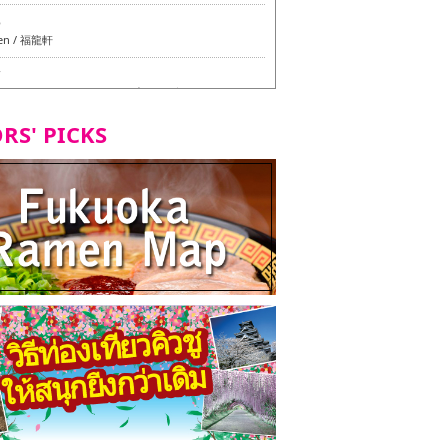
6
en / 福龍軒
7
azu สาขาหลักฮากาตะ - ทัวร์ชิมเมนูวีแกนและมังสวิรัติ
ุโอกะ -
RS' PICKS
7
ูวีแกนและมังสวิรัติในเมืองฟุกุโอกะ
2
d Daimyo - ทัวร์ชิมเมนูวีแกนและมังสวิรัติในเมืองฟุกุโอ
8
ken Orio Honsha Udon-ten / 東筑軒 折尾本社うどん店
7
hi Shokudo / 丸好食堂