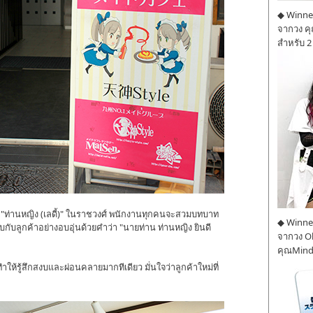
◆ Winner
จากวง ค
สำหรับ 2
 "ท่านหญิง (เลดี้)" ในราชวงศ์ พนักงานทุกคนจะสวมบทบาท
◆ Winner
ับลูกค้าอย่างอบอุ่นด้วยคำว่า "นายท่าน ท่านหญิง ยินดี
จากวง O
คุณMind
้รู้สึกสงบและผ่อนคลายมากทีเดียว มั่นใจว่าลูกค้าใหม่ที่