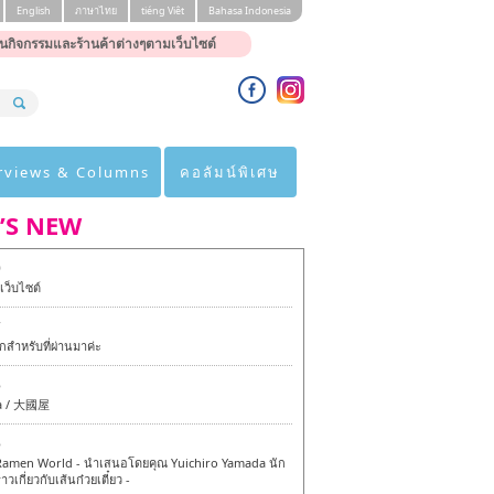
English
ภาษาไทย
tiéng Viêt
Bahasa Indonesia
นกิจกรรมและร้านค้าต่างๆตามเว็บไซต์
rviews & Columns
คอลัมน์พิเศษ
’S NEW
0
ว็บไซต์
7
สำหรับที่ผ่านมาค่ะ
6
a / 大國屋
6
amen World - นำเสนอโดยคุณ Yuichiro Yamada นัก
าวเกี่ยวกับเส้นก๋วยเตี๋ยว -