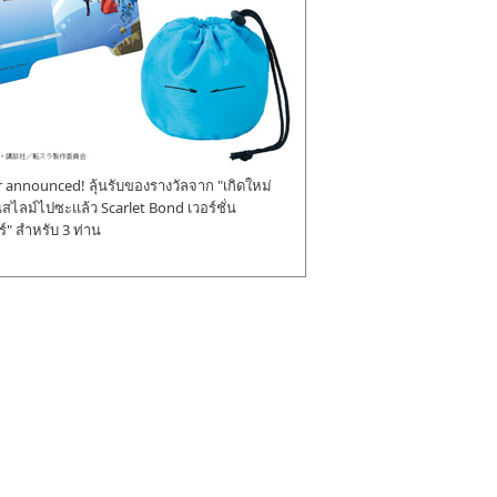
announced! ลุ้นรับของรางวัลจาก "เกิดใหม่
ป็นสไลม์ไปซะแล้ว Scarlet Bond เวอร์ชั่น
" สำหรับ 3 ท่าน