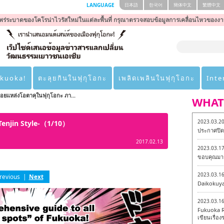
LANGUAGE
日本語
한국어
簡体中文
繁體中文
ร่ระบาดของโคโรน่าไวรัสใหม่ในแต่ละพื้นที่ กรุณาตรวจสอบข้อมูลการเคลื่อนไหวของงา
ukuoka!
ตะลุยกินในฟุกุโอกะ
เพลิดเพลินในฟุกุโอกะ
Inte
อยแหล่งโอตาคุในฟุกุโอกะ ภา...
WHAT
2023.03.2
-Tenjin Style-（1/10）
ประกาศปิดเ
2017.02.13
2023.03.1
ขอบคุณมาก
2023.03.1
revious
|
Next
Daikokuy
2023.03.1
Fukuoka R
เขียนเรื่องร