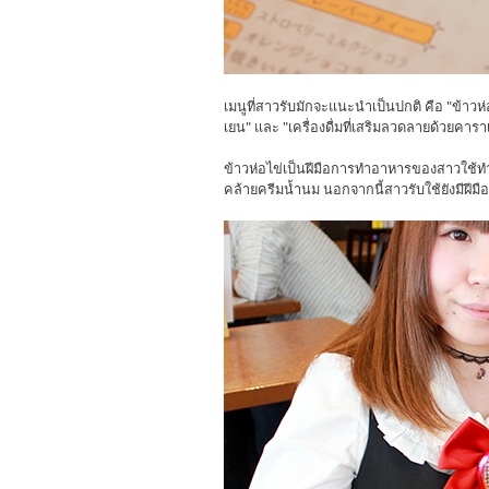
เมนูที่สาวรับมักจะแนะนำเป็นปกติ คือ "ข้าว
เยน" และ "เครื่องดื่มที่เสริมลวดลายด้วยคาร
ข้าวห่อไข่เป็นฝีมือการทำอาหารของสาวใช้ทำครั
คล้ายครีมน้ำนม นอกจากนี้สาวรับใช้ยังมีฝี