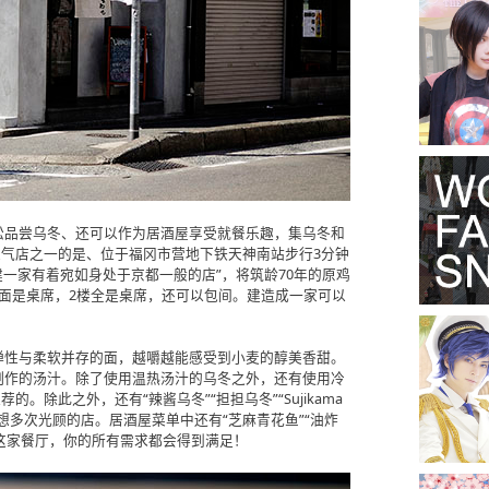
松品尝乌冬、还可以作为居酒屋享受就餐乐趣，集乌冬和
人气店之一的是、位于福冈市营地下铁天神南站步行3分钟
“想建一家有着宛如身处于京都一般的店”，将筑龄70年的原鸡
面是桌席，2楼全是桌席，还可以包间。建造成一家可以
弹性与柔软并存的面，越嚼越能感受到小麦的醇美香甜。
制作的汤汁。除了使用温热汤汁的乌冬之外，还有使用冷
。除此之外，还有“辣酱乌冬”“担担乌冬”“Sujikama
想多次光顾的店。居酒屋菜单中还有“芝麻青花鱼”“油炸
要这家餐厅，你的所有需求都会得到满足！