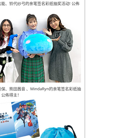
吉能、铃代纱弓的亲笔签名彩纸抽奖活动! 公佈
美保、熊田茜音 、MindaRyn的亲笔签名彩纸抽
 公佈得主！