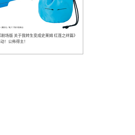
《剧场版 关于我转生变成史莱姆 红莲之绊篇》
活动！公佈得主！