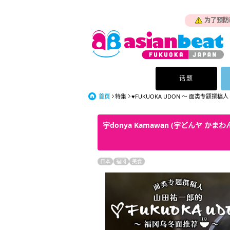
为了预防
话题
首页
特集
♥FUKUOKA UDON ～ 面类专题撰稿人
宇donya Kamawan (宇どんヤ かまわ
日本
福冈
美食