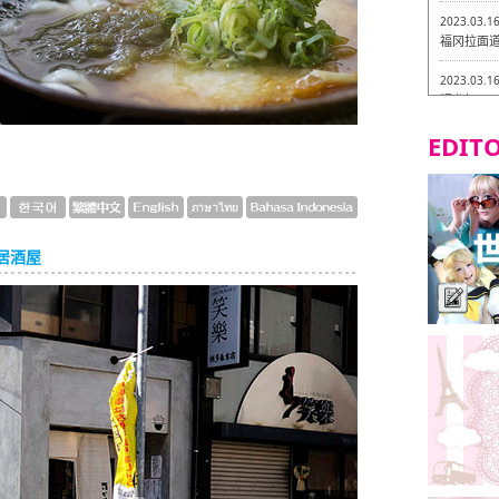
2023.03.1
福冈拉面道 
2023.03.1
福龙轩
EDITO
2023.03.0
Isogiy
的试吃之旅
2023.03.0
严格素食主
居酒屋
2023.03.0
Little
吃之旅 in
2023.02.2
东筑轩 折