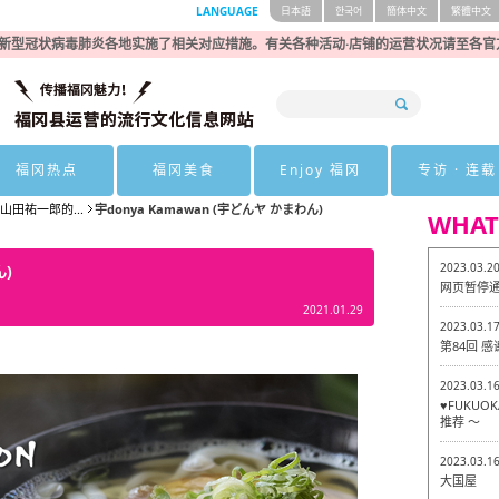
LANGUAGE
日本語
한국어
簡体中文
繁體中文
新型冠状病毒肺炎各地实施了相关对应措施。有关各种活动·店铺的运营状况请至各官
福冈热点
福冈美食
Enjoy 福冈
专访 · 连载
 山田祐一郎的...
宇donya Kamawan (宇どんヤ かまわん)
WHAT
2023.03.2
ん)
网页暂停
2021.01.29
2023.03.1
第84回 
2023.03.1
♥FUKU
推荐 ～
2023.03.1
大国屋