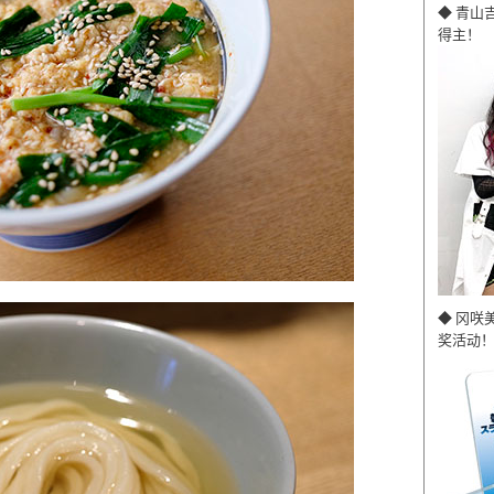
◆ 青山
得主！
◆ 冈咲
奖活动！