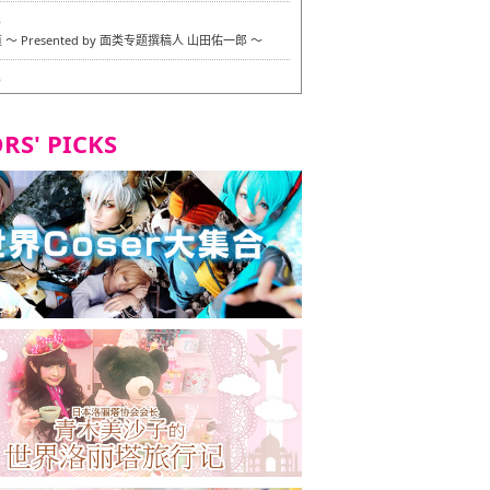
6
〜 Presented by 面类专题撰稿人 山田佑一郎 〜
6
RS' PICKS
7
okarazu 博多总店 〜 严格素食主义・素食主义者的菜单试
 in 福冈市！〜
7
义・素食主义者的菜单试的试吃之旅 in 福冈市！
2
 Stand 大名店 〜 严格素食主义・素食主义者的菜单试的试
 福冈市！〜
8
尾本社乌冬店