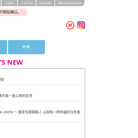
English
ภาษาไทย
tiéng Viêt
Bahasa Indonesia
方网站确认。
特集
’S NEW
0
通知
7
感谢大家一直以来的支持
6
OKA UDON ～ 面类专题撰稿人 山田祐一郎的福冈乌冬面
6