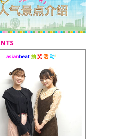
ENTS
asian
beat
抽
奖
活
动
！