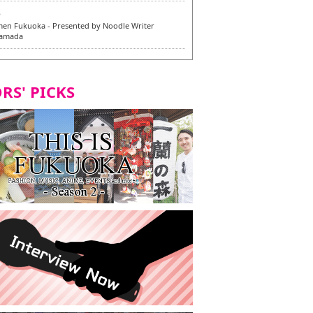
6
en Fukuoka - Presented by Noodle Writer
Yamada
6
en / 福龍軒
RS' PICKS
5
rium Cosplay] - Indonesia - #019 MM Earlene
7
razu Hakata Honten | Keliling Kota Fukuoka
 menu vegan/vegetarian baru
7
Kota Fukuoka mencicipi menu vegan/vegetarian
4
KI