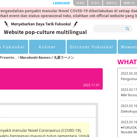
LANGUAGE
日本語
한국어
簡体中文
繁體中文
engendalian penyakit menular Novel COVID-19 diberlakukan di setiap dae
rkait event dan status operasional toko, silahkan cek official website yang
n Fukuoka!
Kuliner
Discover Fukuoka!
Wawan
resente...
Maruboshi Ramen / 丸星ラーメン
WHAT
2023.03.2
Pengumum
2022.11.01
2023.03.1
#84 Terim
2023.03.1
Daikokuy
2023.03.1
♥FUKUOKA
yakit menular Novel Coronavirus (COVID-19),
Noodle Wr
aktu beroperasi maupun tutup sementara. Untuk