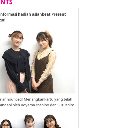
ENTS
nformasi hadiah asianbeat Present
gn!
r announced! Menangkankartu yang telah
tangani oleh Aoyama Yoshino dan Suzushiro