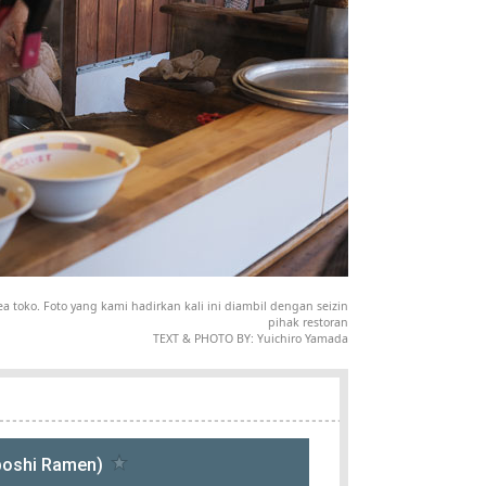
ea toko. Foto yang kami hadirkan kali ini diambil dengan seizin
pihak restoran
TEXT & PHOTO BY: Yuichiro Yamada