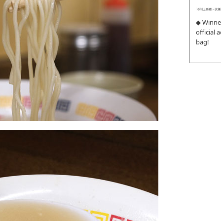
◆ Winne
official
bag!