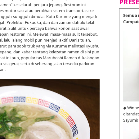
PRES
amen" ke seluruh penjuru Jepang. Restoran ini
s motorisasi atau peralihan sistem transportasi ke
Semua i
ungguh-sungguh dimulai. Kota Kurume yang menjadi
Campai
engah Prefektur Fukuoka, dan dari zaman dahulu telah
 darat. Sulit untuk percaya bahwa konon saat awal
depan restoran ini. Melewati masa-masa sulit tersebut,
 lalu lalang mobil pun menjadi aktif. Dari situlah,
ut para sopir truk yang via Kurume melintasi Kyushu
 Jepang, dan kabar tentang kelezatan ramen di sini pun
aat ini pun, popularitas Maruboshi Ramen di kalangan
isi gerai, serta di seberang jalan tersedia parkiran
an.
◆ Winne
ditanda
Sayumi!