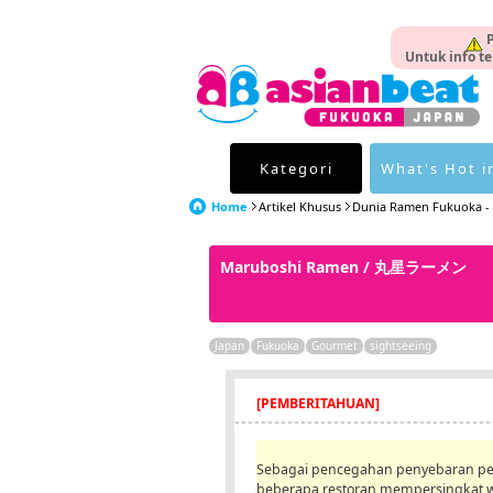
P
Untuk info te
Kategori
What's Hot i
Home
Artikel Khusus
Dunia Ramen Fukuoka - P
Maruboshi Ramen / 丸星ラーメン
Japan
Fukuoka
Gourmet
sightseeing
[PEMBERITAHUAN]
Sebagai pencegahan penyebaran pen
beberapa restoran mempersingkat w