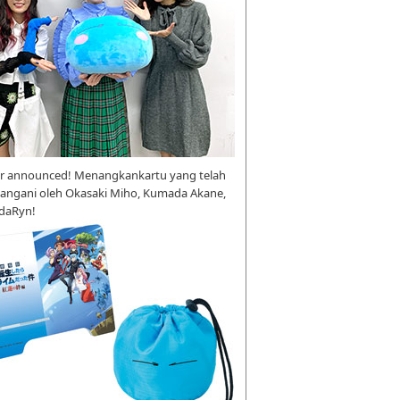
r announced! Menangkankartu yang telah
tangani oleh Okasaki Miho, Kumada Akane,
daRyn!