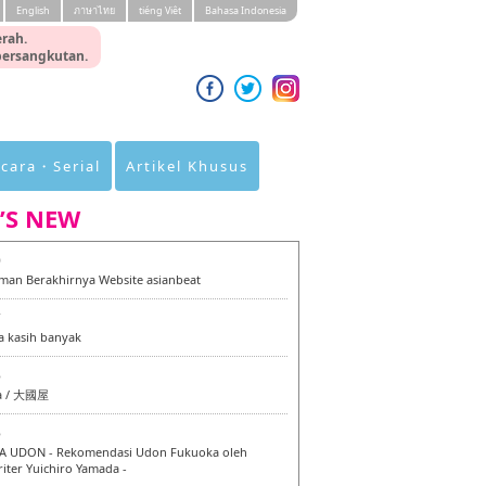
English
ภาษาไทย
tiéng Viêt
Bahasa Indonesia
rah.
 bersangkutan.
cara・Serial
Artikel Khusus
’S NEW
0
an Berakhirnya Website asianbeat
7
a kasih banyak
6
a / 大國屋
6
 UDON - Rekomendasi Udon Fukuoka oleh
iter Yuichiro Yamada -