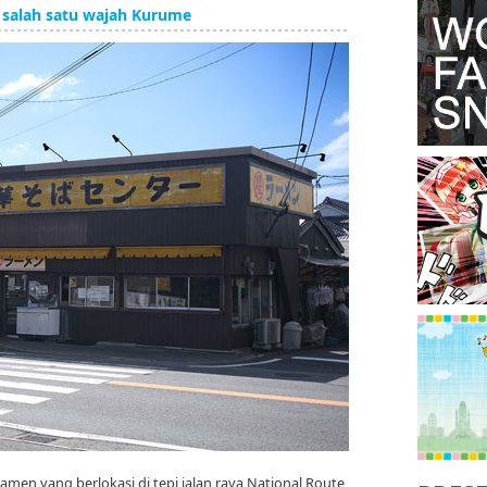
 salah satu wajah Kurume
amen yang berlokasi di tepi jalan raya National Route