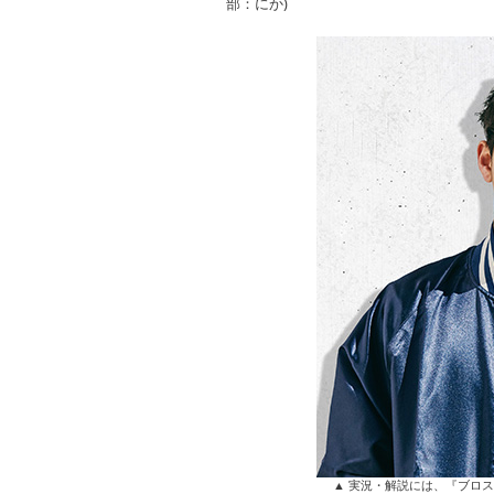
部：にか)
▲ 実況・解説には、『ブロスタ