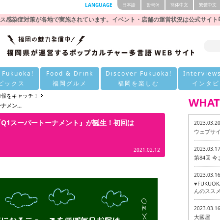
LANGUAGE
日本語
한국어
簡体中文
繁體中文
ス感染症対策が各地で実施されています。イベント・店舗の運営状況は公式サイト
 Fukuoka!
Food & Drink
Discover Fukuoka!
Interview
ピックス
福岡グルメ
福岡を楽しむ
インタビ
の情報をキャッチ！
WHAT
メン...
『Q1スーパートーナメント』が誕生！初回は
2023.03.2
ウェブサ
2023.03.1
2021.02.12
第84回 
2023.03.1
♥FUKU
んのススメ
2023.03.1
大國屋