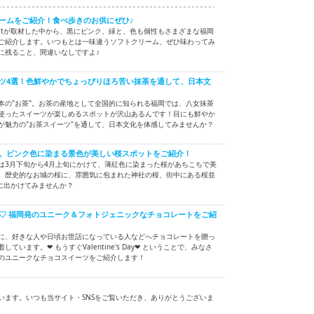
ームをご紹介！食べ歩きのお供にぜひ♪
beatが取材した中から、黒にピンク、緑と、色も個性もさまざまな福岡
ご紹介します。いつもとは一味違うソフトクリーム、ぜひ味わってみ
に残ること、間違いなしですよ♪
ツ4選！色鮮やかでちょっぴりほろ苦い抹茶を通して、日本文
本の"お茶"。お茶の産地として全国的に知られる福岡では、八女抹茶
使ったスイーツが楽しめるスポットが沢山あるんです！目にも鮮やか
が魅力の"お茶スイーツ"を通して、日本文化を体感してみませんか？
。ピンク色に染まる景色が美しい桜スポットをご紹介！
は3月下旬から4月上旬にかけて、薄紅色に染まった桜があちこちで美
。歴史的なお城の桜に、雰囲気に包まれた神社の桜、街中にある桜並
に出かけてみませんか？
e's Day♡ 福岡発のユニーク＆フォトジェニックなチョコレートをご紹
に、好きな人や日頃お世話になっている人などへチョコレートを贈っ
います。❤ もうすぐValentine's Day❤ ということで、みなさ
のユニークなチョコスイーツをご紹介します！
います。いつも当サイト・SNSをご覧いただき、ありがとうございま