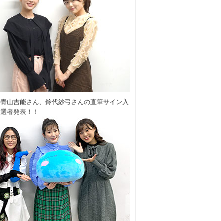
の青山吉能さん、鈴代紗弓さんの直筆サイン入
当選者発表！！