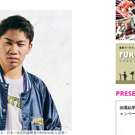
PRES
抽選結
ャンペ
』日本一決定戦優勝者のMilkreo氏も登場！