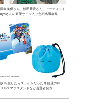
の岡咲美保さん、熊田茜音さん、アーティスト
daRynさんの直筆サイン入り色紙当選者発
版 転生したらスライムだった件 紅蓮の絆
クリルスマホスタンドなど当選者発表！