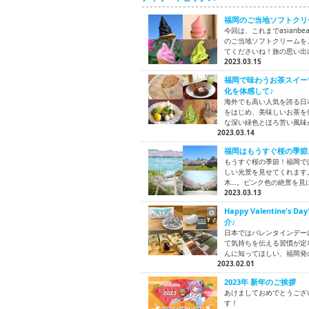
福岡のご当地ソフトクリ
今回は、これまでasian
のご当地ソフトクリームを
てくださいね！旅の思い出
2023.03.15
福岡で味わうお茶スイー
化を体感して♪
海外でも高い人気を誇る日
をはじめ、美味しいお茶を
な深い緑色とほろ苦い風味
2023.03.14
福岡はもうすぐ桜の季節
もうすぐ桜の季節！福岡で
しい光景を見せてくれます
木…。ピンク色の絶景を見
2023.03.13
Happy Valentin
介♪
日本ではバレンタインデー
て気持ちを伝える習慣が定着して
んに知ってほしい、福岡発
2023.02.01
2023年 新年のご挨拶
あけましておめでとうござ
す！