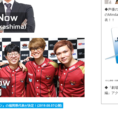
◆声優
のMin
表！！
◆『劇場
編』ア
福岡県代表が決定！(2019.08.07公開)