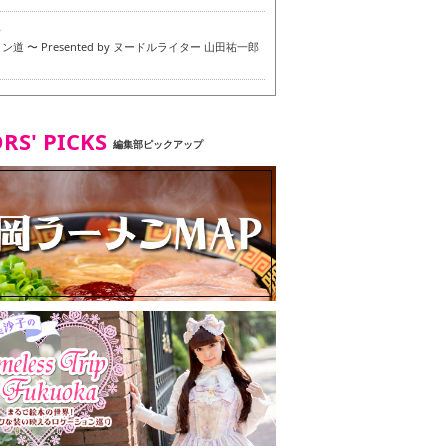
6
道 〜 Presented by ヌードルライター 山田祐一郎
6
RS' PICKS
編集部ピックアップ
7
・ベジタリアンメニュー試食ツアー in 福岡市
7
ず 博多本店 〜 ヴィーガン・ベジタリアンメニュー試
in 福岡市！〜
2
タンド大名店 〜 ヴィーガン・ベジタリアンメニュー
 in 福岡市！〜
8
尾本社うどん店