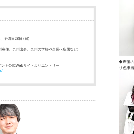
1日 (日)
備日28日 (日)
九州在住、九州出身、九州の学校や企業へ所属など)
◆声優
メント公式Webサイトよりエントリー
り色紙
m/