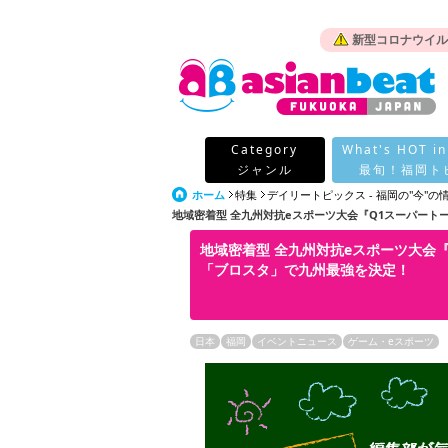
新型コロナウイル
Category
What's HOT in
ジャンル
最旬！福岡ト
ホーム
特集
デイリートピックス - 福岡の"今"
地域密着型 全九州対抗eスポーツ大会『Q1スーパートーナ
地域密着型 全九州対抗eスポーツ大会
「ブロスタ」で九州最強を決定！
日本
福岡
イベントニュース
ゲーム・eスポーツ