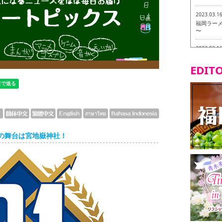
2023.03.1
福岡ラーメン
〜
2023.03.1
福龍軒
EDITO
2023.03.0
ヴィーガン
2023.03.0
磯ぎよから
食ツアー 
の舞台は宮地嶽神社！
2023.03.0
リトルス
試食ツアー
2023.02.2
東筑軒 折