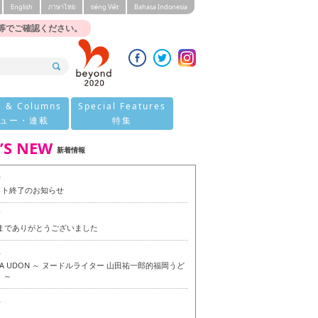
English
ภาษาไทย
tiéng Viêt
Bahasa Indonesia
等でご確認ください。
s & Columns
Special Features
ュー・連載
特集
’S NEW
新着情報
0
イト終了のお知らせ
7
今までありがとうございました
6
OKA UDON ～ ヌードルライター 山田祐一郎的福岡うど
 ～
6