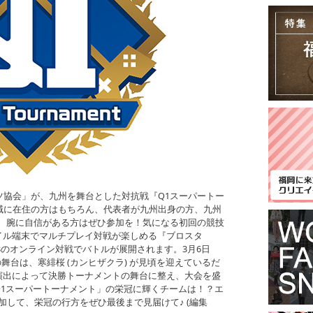
ツ協会」が、九州を舞台とした対抗戦『Q1スーパートー
域に在住の方はもちろん、代表者が九州出身の方、九州
で、腕に自信がある方はぜひ参加を！気になる初回の競技
イル端末でマルチプレイ対戦が楽しめる『ブロスタ
は、3対3のオンライン対戦でバトルが展開されます。3月6日
の舞台は、寒緋桜 (カンヒザクラ) が見頃を迎えているだ
演出によって決勝トーナメントの舞台に整え、大会を盛
Q1スーパートーナメント」の栄冠に輝くチームは！？エ
参加して、栄冠の行方をぜひ最後まで見届けて♪ (編集