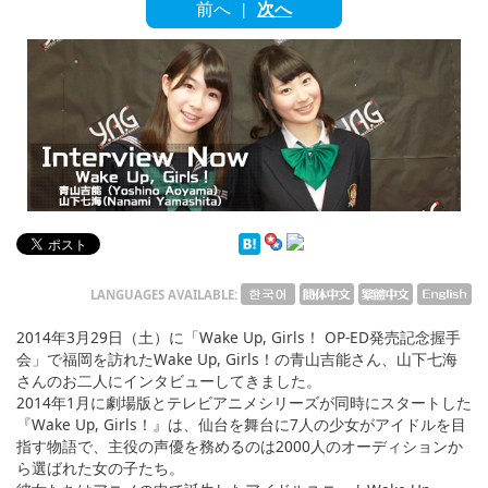
English
前へ
次へ
|
ภาษาไทย
tiéng Viêt
Bahasa Indonesia
LANGUAGES AVAILABLE:
2014年3月29日（土）に「Wake Up, Girls！ OP-ED発売記念握手
会」で福岡を訪れたWake Up, Girls！の青山吉能さん、山下七海
さんのお二人にインタビューしてきました。
2014年1月に劇場版とテレビアニメシリーズが同時にスタートした
『Wake Up, Girls！』は、仙台を舞台に7人の少女がアイドルを目
指す物語で、主役の声優を務めるのは2000人のオーディションか
ら選ばれた女の子たち。