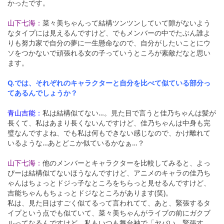
かったです。
山下七海：
菜々美ちゃんって結構ツンツンしていて隙がないよう
なタイプには見えるんですけど、でもメンバーの中でたぶん誰よ
りも努力家で自分の夢に一生懸命なので、自分がしたいことにウ
ソをつかないで頑張れる女の子っていうところが素敵だなと思い
ます。
Q.では、それぞれのキャラクターと自分を比べて似ている部分っ
てあるんでしょうか？
青山吉能：
私は結構似てない…。見た目で言うと佳乃ちゃんは髪が
長くて、私はあまり長くないんですけど、佳乃ちゃんは中身も完
璧なんですよね、でも私は何もできない感じなので、かけ離れて
いるような…あとどこか似ているかなぁ…？
山下七海：
他のメンバーとキャラクターを比較してみると、よっ
ぴーは結構似てないほうなんですけど、アニメのキャラの佳乃ち
ゃんはちょっとドジっ子なところをちらっと見せるんですけど、
吉能ちゃんもちょっとドジなところがあります(笑)。
私は、見た目はすごく似てるって言われてて、あと、緊張するタ
イプという点でも似ていて、菜々美ちゃんがライブの前にガクブ
ルってなるんですけど、私もいつも舞台袖で「ヤバい、緊張す