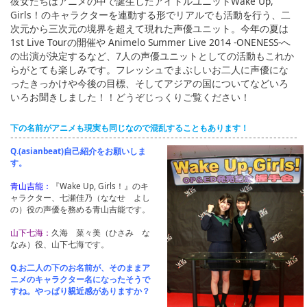
彼女たちはアニメの中で誕生したアイドルユニットWake Up,
Girls！のキャラクターを連動する形でリアルでも活動を行う、二
次元から三次元の境界を超えて現れた声優ユニット。今年の夏は
1st Live Tourの開催や Animelo Summer Live 2014 -ONENESS-へ
の出演が決定するなど、7人の声優ユニットとしての活動もこれか
らがとても楽しみです。フレッシュでまぶしいお二人に声優にな
ったきっかけや今後の目標、そしてアジアの国についてなどいろ
いろお聞きしました！！どうぞじっくりご覧ください！
下の名前がアニメも現実も同じなので混乱することもあります！
Q.(asianbeat)自己紹介をお願いしま
す。
青山吉能：
『Wake Up, Girls！』のキ
ャラクター、七瀬佳乃（ななせ よし
の）役の声優を務める青山吉能です。
山下七海：
久海 菜々美（ひさみ な
なみ）役、山下七海です。
Q.お二人の下のお名前が、そのままア
ニメのキャラクター名になったそうで
すね。やっぱり親近感がありますか？