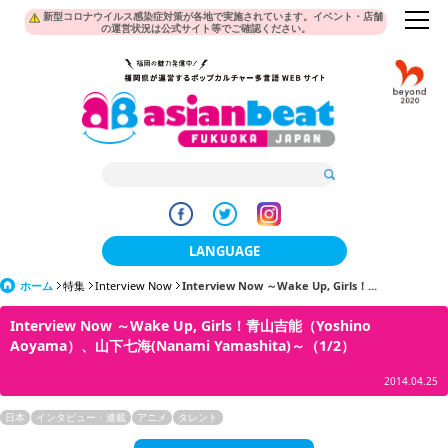
新型コロナウイルス感染症対策が各地で実施されています。イベント・店舗
の運営状況は公式サイト等でご確認ください。
LANGUAGE
ホーム
特集
Interview Now
Interview Now ～Wake Up, Girls！...
日本語
Interview Now ～Wake Up, Girls！青山吉能（Yoshino
한국어
Aoyama）、山下七海(Nanami Yamashita)～（1/2）
簡体中文
2014.04.25
繁體中文
日本
インタビュー・連載
アニメ
タレント