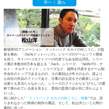
English
前へ
次へ
|
ภาษาไทย
tiéng Viêt
Bahasa Indonesia
劇場用3Dアニメーション「ドットハック セカイの向こうに」の監
督を務め、「.hack(ドットハック)」シリーズのゲームソフト開発
を担う、サイバーコネクトツーの代表でもある松山洋氏。シリー
ズ累計本数300万本を超える「.hack」シリーズ、「NARUTO－ナ
ルト－ ナルティメット 」シリーズなど、福岡を代表するゲーム制
作会社のトップであるものの、その素顔は少年そのもの。誰より
も自社の作品のファンであり、仕事の話を語るその眼差しには一
点曇りも見当たらなかった。シリーズのファンからも"ぴろし"の愛
称で慕われている姿を見ると、普段の監督の姿が目に浮かぶよう
だった。
前に紹介した"
「ドットハック セカイの向こうに」特集
"では、語
りきれなかった映画の制作の裏話、そして、松山洋という人間の
素顔に迫った。