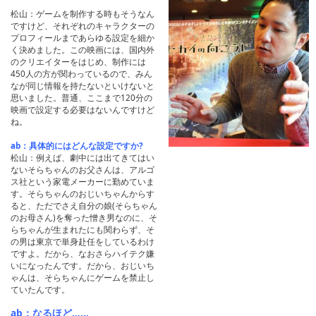
松山：ゲームを制作する時もそうなん
ですけど、それぞれのキャラクターの
プロフィールまであらゆる設定を細か
く決めました。この映画には、国内外
のクリエイターをはじめ、制作には
450人の方が関わっているので、みん
なが同じ情報を持たないといけないと
思いました。普通、ここまで120分の
映画で設定する必要はないんですけど
ね。
ab：具体的にはどんな設定ですか?
松山：例えば、劇中には出てきてはい
ないそらちゃんのお父さんは、アルゴ
ス社という家電メーカーに勤めていま
す。そらちゃんのおじいちゃんからす
ると、ただでさえ自分の娘(そらちゃん
のお母さん)を奪った憎き男なのに、そ
らちゃんが生まれたにも関わらず、そ
の男は東京で単身赴任をしているわけ
ですよ。だから、なおさらハイテク嫌
いになったんです。だから、おじいち
ゃんは、そらちゃんにゲームを禁止し
ていたんです。
ab：なるほど……