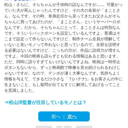
松山：さらに、そらちゃんが子供時の話なんですが……。可愛がっ
ていた犬が死んじゃったんですけど、その犬の名前が「まことさ
ん」なんです。その時、単身赴任から戻ってきたお父さんがそら
ちゃんに買ってあげたのが、「まことさん」というサーバーロボ
なんです。だから、そらちゃんにとって、まことさんは特別なん
です。そういうバックボーンを設定しているんですよ。普通はそ
こまで設定って作らないんですけど、制作チーム全員が理解して
いないと良いモノって作れないと思っているので。全部を説明す
る必要はないんですけど、こっちの方が、作品に説得力が増すん
ですよ。今回の映画も語らずとも伝わる情報はあると思います。
ただ、同時に語りすぎてもいけないんですよね。映画は一時停止
ボタンもないから、ずっと映画館で映像を見せ続けられるわけじ
ゃないですか。なので、テンポが凄く大事なんです。気持ちよく
情報を与えて、できるだけ小さな「？(ハテナ)」をお客さんの中に
生まないこと、もし疑問が出てもすぐに解消してあげるってこと
を意識しました。
⇒松山洋監督が注目しているモノとは？
前へ
次へ
|