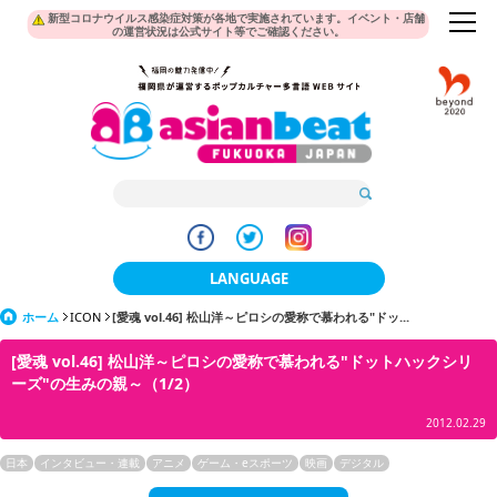
新型コロナウイルス感染症対策が各地で実施されています。イベント・店舗
の運営状況は公式サイト等でご確認ください。
LANGUAGE
ホーム
ICON
[愛魂 vol.46] 松山洋～ピロシの愛称で慕われる"ドッ...
日本語
[愛魂 vol.46] 松山洋～ピロシの愛称で慕われる"ドットハックシリ
한국어
ーズ"の生みの親～（1/2）
簡体中文
2012.02.29
繁體中文
日本
インタビュー・連載
アニメ
ゲーム・eスポーツ
映画
デジタル