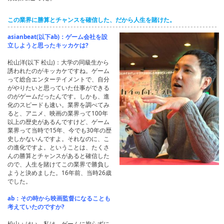
この業界に勝算とチャンスを確信した、だから人生を賭けた。
asianbeat(以下ab)：ゲーム会社を設
立しようと思ったキッカケは?
松山洋(以下 松山)：大学の同級生から
誘われたのがキッカケですね。ゲーム
って総合エンターテイメントで、自分
がやりたいと思っていた仕事ができる
のがゲームだったんです。しかも、進
化のスピードも速い。業界を調べてみ
ると、アニメ、映画の業界って100年
以上の歴史があるんですけど、ゲーム
業界って当時で15年、今でも30年の歴
史しかないんですよ。それなのに、こ
の進化ですよ。ということは、たくさ
んの勝算とチャンスがあると確信した
ので、人生を賭けてこの業界で勝負し
ようと決めました。16年前、当時26歳
でした。
ab：その時から映画監督になることも
考えていたのですか?
松山：はい。私は、ゲームに拘らずに