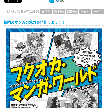
English
ภาษาไทย
LANGUAGES AVAILABLE:
tiéng Viêt
福岡のマンガの魅力を発見しよう！！
Bahasa Indonesia