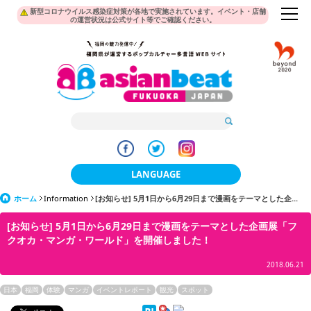
新型コロナウイルス感染症対策が各地で実施されています。イベント・店舗
の運営状況は公式サイト等でご確認ください。
LANGUAGE
ホーム
Information
[お知らせ] 5月1日から6月29日まで漫画をテーマとした企...
日本語
[お知らせ] 5月1日から6月29日まで漫画をテーマとした企画展「フ
한국어
クオカ・マンガ・ワールド」を開催しました！
簡体中文
2018.06.21
繁體中文
日本
福岡
体験
マンガ
イベントレポート
観光
スポット