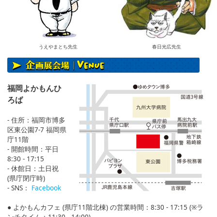
うえやまとち先生
春日光広先生
福岡よかもんひ
ろば
- 住所：福岡市博多
区東公園7-7 福岡県
庁11階
- 開館時間：平日
8:30 - 17:15
- 休館日：土日祝
(県庁閉庁時)
- SNS：
Facebook
● よかもんカフェ (県庁11階北棟) の営業時間：8:30 - 17:15 (※ラ
ンチタイム：11:30 - 14:00)